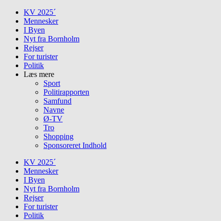
Skip
KV 2025´
to
Mennesker
content
I Byen
Nyt fra Bornholm
Rejser
For turister
Politik
Læs mere
Sport
Politirapporten
Samfund
Navne
Ø-TV
Tro
Shopping
Sponsoreret Indhold
KV 2025´
Mennesker
I Byen
Nyt fra Bornholm
Rejser
For turister
Politik