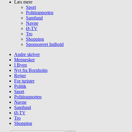
Læs mere
Sport
Politirapporten
Samfund
Navne
Ø-TV
Tro
Shopping
Sponsoreret Indhold
Andre skriver
Mennesker
I Byen
Nyt fra Bornholm
Rejser
For turister
Politik
Sport
Politirapporten
Navne
Samfund
Ø-TV
Tro
Shopping