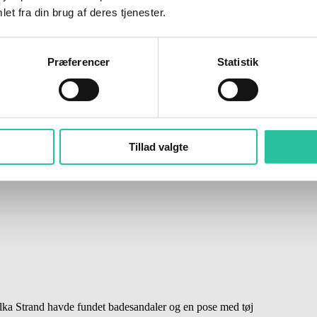
et fra din brug af deres tjenester.
Præferencer
Statistik
rkt i Tejn
 fra Gudhjem fik en bøde på 1.500 kr.
Tillad valgte
ka Strand havde fundet badesandaler og en pose med tøj