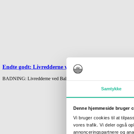
Endte godt: Livredderne ved Balka måtte hente dreng
BADNING: Livredderne ved Balka Strand måtte i aktion forleden, hv
Samtykke
Denne hjemmeside bruger c
Vi bruger cookies til at tilpas
vores trafik. Vi deler også 
annonceringspartnere og anal