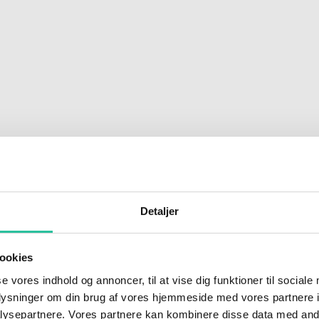
 i land
or en dreng var kommet alt for langt ud. Livredderne
Detaljer
ookies
se vores indhold og annoncer, til at vise dig funktioner til sociale
oplysninger om din brug af vores hjemmeside med vores partnere i
ysepartnere. Vores partnere kan kombinere disse data med andr