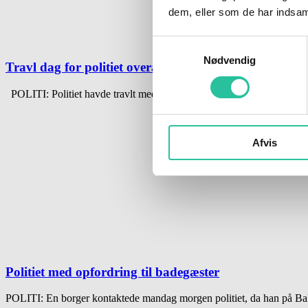
dem, eller som de har indsaml
Samtykkevalg
Nødvendig
Travl dag for politiet overalt på øen – 18 kørte for stæ
POLITI: Politiet havde travlt med trafikanter i går: En 52-årig mand
Afvis
Politiet med opfordring til badegæster
POLITI: En borger kontaktede mandag morgen politiet, da han på Bal