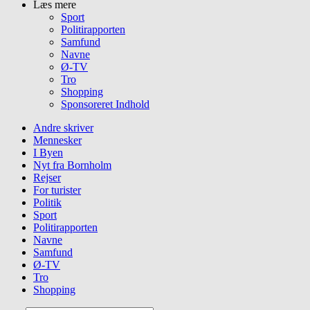
Læs mere
Sport
Politirapporten
Samfund
Navne
Ø-TV
Tro
Shopping
Sponsoreret Indhold
Andre skriver
Mennesker
I Byen
Nyt fra Bornholm
Rejser
For turister
Politik
Sport
Politirapporten
Navne
Samfund
Ø-TV
Tro
Shopping