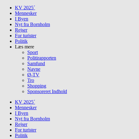
Skip
KV 2025´
to
Mennesker
content
I Byen
Nyt fra Bornholm
Rejser
For turister
Politik
Læs mere
Sport
Politirapporten
Samfund
Navne
Ø-TV
Tro
Shopping
Sponsoreret Indhold
KV 2025´
Mennesker
I Byen
Nyt fra Bornholm
Rejser
For turister
Politik