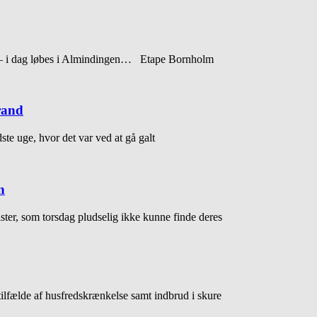
– i dag løbes i Almindingen… Etape Bornholm
rand
te uge, hvor det var ved at gå galt
n
ister, som torsdag pludselig ikke kunne finde deres
tilfælde af husfredskrænkelse samt indbrud i skure