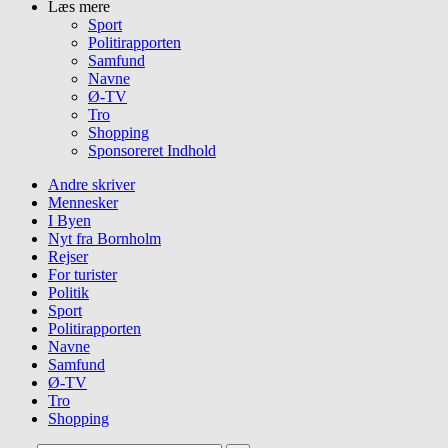
Læs mere
Sport
Politirapporten
Samfund
Navne
Ø-TV
Tro
Shopping
Sponsoreret Indhold
Andre skriver
Mennesker
I Byen
Nyt fra Bornholm
Rejser
For turister
Politik
Sport
Politirapporten
Navne
Samfund
Ø-TV
Tro
Shopping