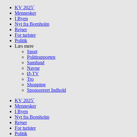
Skip
KV 2025´
to
Mennesker
content
I Byen
Nyt fra Bornholm
Rejser
For turister
Politik
Læs mere
Sport
Politirapporten
Samfund
Navne
Ø-TV
Tro
Shopping
Sponsoreret Indhold
KV 2025´
Mennesker
I Byen
Nyt fra Bornholm
Rejser
For turister
Politik