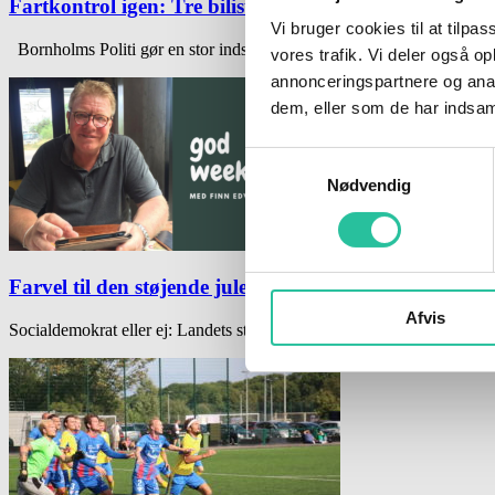
Fartkontrol igen: Tre bilister kørte for stærkt
Vi bruger cookies til at tilpas
Bornholms Politi gør en stor indsats for at få bilisterne til at følge 
vores trafik. Vi deler også 
annonceringspartnere og anal
dem, eller som de har indsaml
Samtykkevalg
Nødvendig
Farvel til den støjende julefrokost – og goddag til hy
Afvis
Socialdemokrat eller ej: Landets statsminister træffer nogle store besl