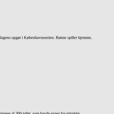
dagens opgør i Københavnsserien. Rønne spiller hjemme,
ningen af 300-tallet, som havde evner for mirakler.