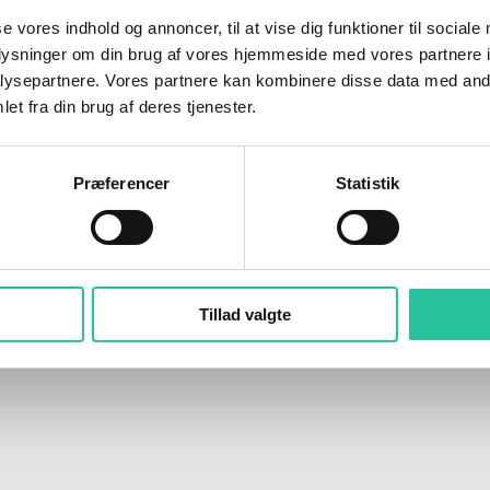
se vores indhold og annoncer, til at vise dig funktioner til sociale
fartgrænserne på øen. ATK-bilen er ude
oplysninger om din brug af vores hjemmeside med vores partnere i
ysepartnere. Vores partnere kan kombinere disse data med andr
et fra din brug af deres tjenester.
Præferencer
Statistik
ggen
Tillad valgte
utninger, sammen med andre, det vedrører os alle. Det er beslutninger, d