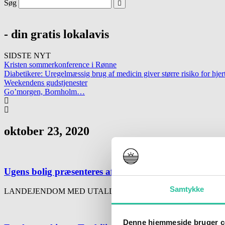
Søg
- din gratis lokalavis
SIDSTE NYT
Kristen sommerkonference i Rønne
Diabetikere: Uregelmæssig brug af medicin giver større risiko for h
Weekendens gudstjenester
Go’morgen, Bornholm…
oktober 23, 2020
Ugens bolig præsenteres af Estate Bornholm
Samtykke
LANDEJENDOM MED UTALLIGE MULIGHEDER Rigtig spændende nedla
Denne hjemmeside bruger c