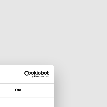
Om
t bo på landet