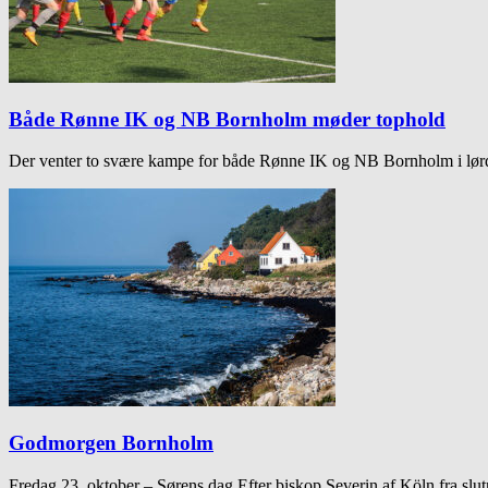
Både Rønne IK og NB Bornholm møder tophold
Der venter to svære kampe for både Rønne IK og NB Bornholm i lør
Godmorgen Bornholm
Fredag 23. oktober – Sørens dag Efter biskop Severin af Köln fra slut