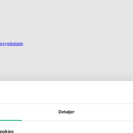
jertesygdomme
Detaljer
gt landejendom, med utallige muligheder for de som ønsker a
ookies