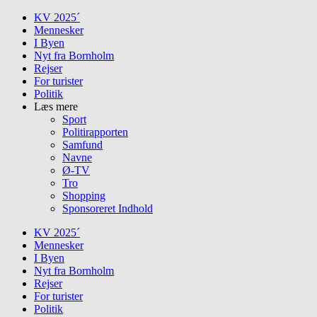
Skip
KV 2025´
to
Mennesker
content
I Byen
Nyt fra Bornholm
Rejser
For turister
Politik
Læs mere
Sport
Politirapporten
Samfund
Navne
Ø-TV
Tro
Shopping
Sponsoreret Indhold
KV 2025´
Mennesker
I Byen
Nyt fra Bornholm
Rejser
For turister
Politik