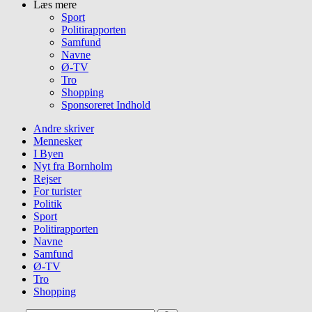
Læs mere
Sport
Politirapporten
Samfund
Navne
Ø-TV
Tro
Shopping
Sponsoreret Indhold
Andre skriver
Mennesker
I Byen
Nyt fra Bornholm
Rejser
For turister
Politik
Sport
Politirapporten
Navne
Samfund
Ø-TV
Tro
Shopping