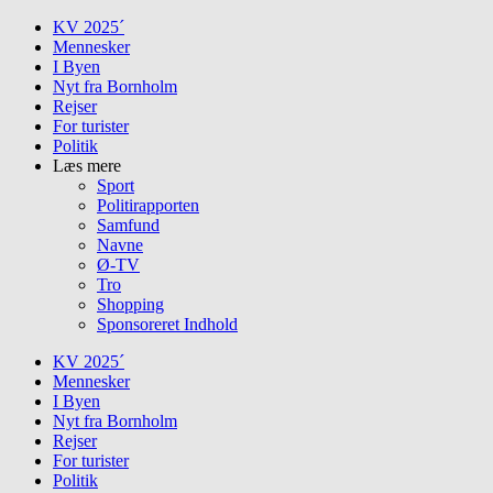
Skip
KV 2025´
to
Mennesker
content
I Byen
Nyt fra Bornholm
Rejser
For turister
Politik
Læs mere
Sport
Politirapporten
Samfund
Navne
Ø-TV
Tro
Shopping
Sponsoreret Indhold
KV 2025´
Mennesker
I Byen
Nyt fra Bornholm
Rejser
For turister
Politik