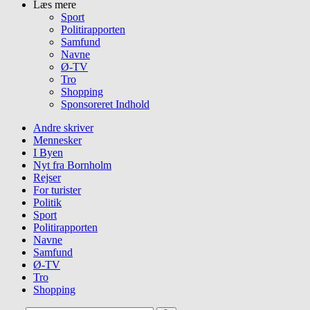
Læs mere
Sport
Politirapporten
Samfund
Navne
Ø-TV
Tro
Shopping
Sponsoreret Indhold
Andre skriver
Mennesker
I Byen
Nyt fra Bornholm
Rejser
For turister
Politik
Sport
Politirapporten
Navne
Samfund
Ø-TV
Tro
Shopping