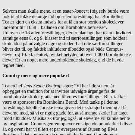
Selvom man skulle mene, at en teater-
koncert
i sig selv burde være
nok til at lokke de unge ind og se en forestilling, har Bornholms
Teater gjort en ekstra indsats for at få en stor portion skoleelever
indenfor til “1658 – balladen om Bornholms befrielse”.
Ud over de 18 aftenforestillinger, der er planlagt, har teatret inviteret
samtlige øens 8. og 9. klasser ind til særforestillinger, som holdes i
skoletiden på udvalgte dage og steder. I alt otte særforestillinger
bliver det til, og faktisk inkluderer tilbuddet også både Campus-
elever og 10. kl. centret, hvilket betyder, at over 1.000 bornholmske
elever får en noget mere underholdende skoledag, end de havde
regnet med.
Country mere og mere populært
Teaterchef
Jens Svane Boutrup
siger: ”Vi har i de senere år
opbygget en tradition for at invitere udvalgte årgange fra de
bornholmske skoler gratis med til vores forestillinger. Bl.a. takket
være et sponsorat fra Bornholms Brand. Med tanke på denne
forestillings lokalhistoriske tema giver det ekstra god mening at få
eleverne med, så vi er rigtig glade for, at så mange skoler har taget
imod tilbuddet. Musikalsk tror jeg også, at eleverne vil kunne hente
ny inspiration. Countrygenren oplever en stigende popularitet i disse
år, og oveni har vi tilført et par evergreens af Queen og Elvis
Presley, så det kan være, de unge vil dykke ned i forældrenes