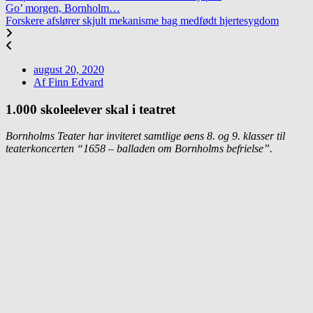
Go’ morgen, Bornholm…
Forskere afslører skjult mekanisme bag medfødt hjertesygdom
august 20, 2020
Af
Finn Edvard
1.000 skoleelever skal i teatret
Bornholms Teater har inviteret samtlige øens 8. og 9. klasser til
teaterkoncerten “1658 – balladen om Bornholms befrielse”.