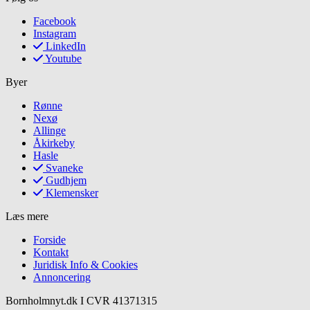
Facebook
Instagram
LinkedIn
Youtube
Byer
Rønne
Nexø
Allinge
Åkirkeby
Hasle
Svaneke
Gudhjem
Klemensker
Læs mere
Forside
Kontakt
Juridisk Info & Cookies​
Annoncering
Bornholmnyt.dk I CVR 41371315