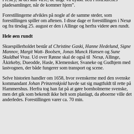
pladesamlinger, når de kommer hjem”.
Forestillingerne afvikles på nogle af de samme steder, som
forestillingen spiller om aftenen. I disse dage er forestillingen i Nexø
og fra tirsdag 25. august er den i Allinge og herfra videre øen rundt.
Hele øen rundt
Skuespillerholdet består af
Christine Gaski, Hanne Hedelund, Signe
Mannov, Margit Watt- Boolsen, Jonas Munck Hansen
og
Sune
Skuldbøl Vraa
. Ud over Rønne skal de også til Nexø, Allinge,
Åkirkeby, Dueodde, Hasle, Klemensker, Svaneke og Gudhjem med
lastvognen, der både fungerer som transport og scene.
Selve historien handler om 1658, hvor svenskerne med den svenske
kommandant
Johan Prinzenskjold
havde sat sig magtfuldt til rette på
Hammershus. Herfra tog han fat på at gøre bornholmerne svenske,
men det gik som bekendt ikke helt som planlagt, da øboerne ville det
anderledes. Forestillingen varer ca. 70 min.