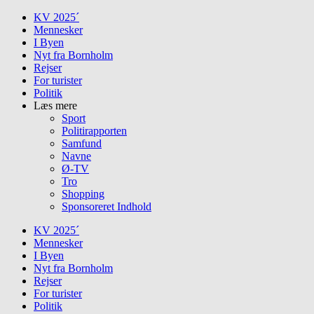
Skip
KV 2025´
to
Mennesker
content
I Byen
Nyt fra Bornholm
Rejser
For turister
Politik
Læs mere
Sport
Politirapporten
Samfund
Navne
Ø-TV
Tro
Shopping
Sponsoreret Indhold
KV 2025´
Mennesker
I Byen
Nyt fra Bornholm
Rejser
For turister
Politik