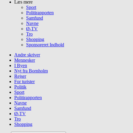
Læs mere
Sport
Politirapporten
Samfund
Navne
Ø-TV
Tro
Shopping
Sponsoreret Indhold
Andre skriver
Mennesker
I Byen
Nyt fra Bornholm
Rejser
For turister
Politik
Sport
Politirapporten
Navne
Samfund
Ø-TV
Tro
Shopping