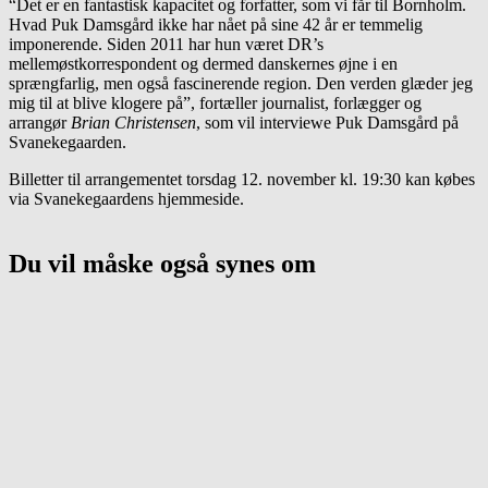
“Det er en fantastisk kapacitet og forfatter, som vi får til Bornholm.
Hvad Puk Damsgård ikke har nået på sine 42 år er temmelig
imponerende. Siden 2011 har hun været DR’s
mellemøstkorrespondent og dermed danskernes øjne i en
sprængfarlig, men også fascinerende region. Den verden glæder jeg
mig til at blive klogere på”, fortæller journalist, forlægger og
arrangør
Brian Christensen
, som vil interviewe Puk Damsgård på
Svanekegaarden.
Billetter til arrangementet torsdag 12. november kl. 19:30 kan købes
via Svanekegaardens hjemmeside.
Du vil måske også synes om