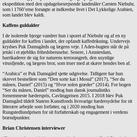
ekspedition med den opdagelsesrejsende landmåler Carsten Niebuhr,
som i 1760’erne forsøgte at indkredse livet i Det Lykkelige Arabien,
som landet blev kaldt.
Kaffens guldalder
I de isolerede bjerge vandrer hun i sporet af Niebuhr og af en ny
guldalder for kaffen i landet, der opfandt kaffedrikning. Undervejs
krydses Puk Damsgårds og lægens veje. I Aden-bugten står de på
jetski i et øjebliks frihedsberuselse. Senere, i Amsterdam,
barrikaderer de sig for naturens terrorangreb, den usynlige
virusfjende, og lægens bror, som truer med at skære hendes ben af.
“Arabica” er Puk Damsgård sjette udgivelse. Tidligere har hun
skrevet bestsellere som “Den sorte kat i Mosul” (2017), “Ser du
månen, Daniel” (2015) og “Hvor solen græder” (2014). For bogen
“Ser du månen, Daniel” modtog hun dansk journalistiks
fornemmeste hæderspris, Cavlingprisen 2015. I 2018 blev Puk
Damsgård tildelt Statens Kunstfonds livsvarige hædersydelse for sit
litterære arbejde som forfatter, og i 2020 modtog hun
Rungstedlundprisen for sit forfatterskab og engagement i verdens
brændpunkter.
Brian Christensen interviewer