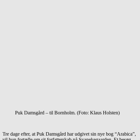
Puk Damsgård – til Bornholm. (Foto: Klaus Holsten)
Tre dage efter, at Puk Damsgård har udgivet sin nye bog “Arabica”,
vil hun fortælle om sit forfatterskab på Svanekegaarden. Et besøg,