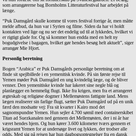
som arrangørerne bag Bornholms Litteraturfestival har arbejdet på
længe.
“Puk Damsgård skulle komme til vores festival forrige år, men måtte
melde afbud, da hun var i Syrien og filme. Siden da har vi holdt
kontakten ved lige og nu ser det endelig ud til at lykkedes, hvilket vi
er rigtigt glade for. Og så kommer hun endda med en helt ny
bogudgivelse i bagagen, hvilket gør hendes besøg helt aktuelt”, siger
arrangør Mie Hjort.
Personlig beretning
Bogen “Arabica” er Puk Damsgårds personlige beretning om at
finde sit spejlbillede i en yemenitisk kvinde. På sin første rejse til
Yemen møder Puk Damsgård en ung kvindelig læge, og de bliver
venner. Den yemenitiske kvinde har lakeret sine negle blå og
planlægger en hemmelig flugt. Ikke fra krigen, men fra et arrangeret
ægteskab og religiøse dogmer i Mellemøstens fattigste land. Mens
lægen realiserer sin farlige flugt, sætter Puk Damsgård ud på en unik
færd den modsatte vej: Fra sit kvarter i Kairo mod det
sagnomspundne Yemen. Hun sejler 4.700 sømil med containerskibet
Titan ad Suezkanalen ned gennem det Mellemøsten, der i ni år har
været hendes hjem. Og hun kører 3.600 kilometer tværs gennem et
krigsramt Yemen for at undersøge livet og lykken, der trodser alle
odds. Med sig på rejsen har hun dagbogsoptegnelser fra en dansk