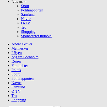
Læs mere
Sport
Politirapporten
Samfund
Navne
Ø-TV
Tro
Shopping
Sponsoreret Indhold
Andre skriver
Mennesker
I Byen
Nyt fra Bornholm
Rejser
For turister
Politik
Sport
Politirapporten
Navne
Samfund
Ø-TV
Tro
Shopping