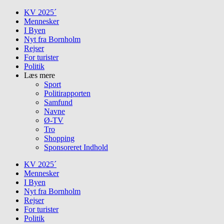
Skip
KV 2025´
to
Mennesker
content
I Byen
Nyt fra Bornholm
Rejser
For turister
Politik
Læs mere
Sport
Politirapporten
Samfund
Navne
Ø-TV
Tro
Shopping
Sponsoreret Indhold
KV 2025´
Mennesker
I Byen
Nyt fra Bornholm
Rejser
For turister
Politik