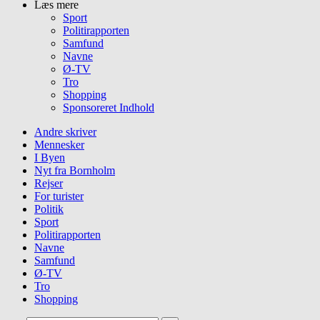
Læs mere
Sport
Politirapporten
Samfund
Navne
Ø-TV
Tro
Shopping
Sponsoreret Indhold
Andre skriver
Mennesker
I Byen
Nyt fra Bornholm
Rejser
For turister
Politik
Sport
Politirapporten
Navne
Samfund
Ø-TV
Tro
Shopping