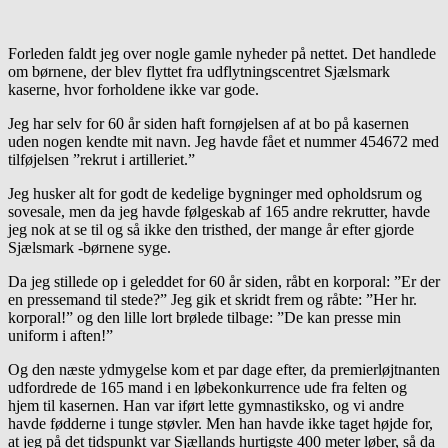
Forleden faldt jeg over nogle gamle nyheder på nettet. Det handlede
om børnene, der blev flyttet fra udflytningscentret Sjælsmark
kaserne, hvor forholdene ikke var gode.
Jeg har selv for 60 år siden haft fornøjelsen af at bo på kasernen
uden nogen kendte mit navn. Jeg havde fået et nummer 454672 med
tilføjelsen ”rekrut i artilleriet.”
Jeg husker alt for godt de kedelige bygninger med opholdsrum og
sovesale, men da jeg havde følgeskab af 165 andre rekrutter, havde
jeg nok at se til og så ikke den tristhed, der mange år efter gjorde
Sjælsmark -børnene syge.
Da jeg stillede op i geleddet for 60 år siden, råbt en korporal: ”Er der
en pressemand til stede?” Jeg gik et skridt frem og råbte: ”Her hr.
korporal!” og den lille lort brølede tilbage: ”De kan presse min
uniform i aften!”
Og den næste ydmygelse kom et par dage efter, da premierløjtnanten
udfordrede de 165 mand i en løbekonkurrence ude fra felten og
hjem til kasernen. Han var iført lette gymnastiksko, og vi andre
havde fødderne i tunge støvler. Men han havde ikke taget højde for,
at jeg på det tidspunkt var Sjællands hurtigste 400 meter løber, så da