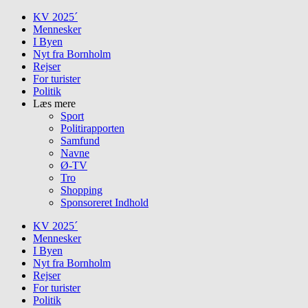
Skip
KV 2025´
to
Mennesker
content
I Byen
Nyt fra Bornholm
Rejser
For turister
Politik
Læs mere
Sport
Politirapporten
Samfund
Navne
Ø-TV
Tro
Shopping
Sponsoreret Indhold
KV 2025´
Mennesker
I Byen
Nyt fra Bornholm
Rejser
For turister
Politik