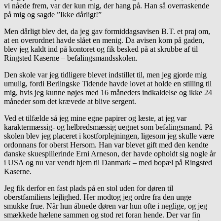
vi nåede frem, var der kun mig, der hang på. Han så overraskende
på mig og sagde ”Ikke dårligt!”
Men dårligt blev det, da jeg gav formiddagsavisen B.T. et praj om,
at en overordnet havde slået en menig. Da avisen kom på gaden,
blev jeg kaldt ind på kontoret og fik besked på at skrubbe af til
Ringsted Kaserne – befalingsmandsskolen.
Den skole var jeg tidligere blevet indstillet til, men jeg gjorde mig
umulig, fordi Berlingske Tidende havde lovet at holde en stilling til
mig, hvis jeg kunne nøjes med 16 måneders indkaldelse og ikke 24
måneder som det krævede at blive sergent.
Ved et tilfælde så jeg mine egne papirer og læste, at jeg var
karaktermæssig- og helbredsmæssig uegnet som befalingsmand. På
skolen blev jeg placeret i kostforplejningen, ligesom jeg skulle være
ordonnans for oberst Hersom. Han var blevet gift med den kendte
danske skuespillerinde Erni Arneson, der havde opholdt sig nogle år
i USA og nu var vendt hjem til Danmark – med bopæl på Ringsted
Kaserne.
Jeg fik derfor en fast plads på en stol uden for døren til
oberstfamiliens lejlighed. Her modtog jeg ordre fra den unge
smukke frue. Når hun åbnede døren var hun ofte i neglige, og jeg
smækkede hælene sammen og stod ret foran hende. Der var fin