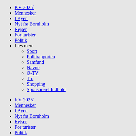
Skip
KV 2025´
to
Mennesker
content
I Byen
Nyt fra Bornholm
Rejser
For turister
Politik
Læs mere
Sport
Politirapporten
Samfund
Navne
Ø-TV
Tro
Shopping
Sponsoreret Indhold
KV 2025´
Mennesker
I Byen
Nyt fra Bornholm
Rejser
For turister
Politik