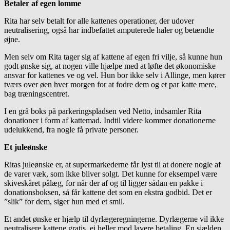
Betaler af egen lomme
Rita har selv betalt for alle kattenes operationer, der udover
neutralisering, også har indbefattet amputerede haler og betændte
øjne.
Men selv om Rita tager sig af kattene af egen fri vilje, så kunne hun
godt ønske sig, at nogen ville hjælpe med at løfte det økonomiske
ansvar for kattenes ve og vel. Hun bor ikke selv i Allinge, men kører
tværs over øen hver morgen for at fodre dem og et par katte mere,
bag træningscentret.
I en grå boks på parkeringspladsen ved Netto, indsamler Rita
donationer i form af kattemad. Indtil videre kommer donationerne
udelukkend, fra nogle få private personer.
Et juleønske
Ritas juleønske er, at supermarkederne får lyst til at donere nogle af
de varer væk, som ikke bliver solgt. Det kunne for eksempel være
skiveskåret pålæg, for når der af og til ligger sådan en pakke i
donationsboksen, så får kattene det som en ekstra godbid. Det er
”slik” for dem, siger hun med et smil.
Et andet ønske er hjælp til dyrlægeregningerne. Dyrlægerne vil ikke
neutralisere kattene gratis, ej heller mod lavere betaling. En sjælden