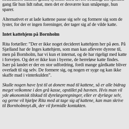
gang får hun lidt rabat, men det er desværre kun småpenge, hun
sparer.
Alternativet er at lade kattene passe sig selv og formere sig som de
lyster, for der er ingen foreninger, der tager sig af de vilde katte.
Intet kattehjem på Bornholm
Rita fortæller: ”Der er ikke noget decideret kattehjem her på øen. På
Sjælland har de Inges kattehjem, som man kan aflevere dyrene til,
men på Bornholm, har vi kun et internat, og de har rigeligt med katte
i forvejen. Og det er ikke kun i byerne, de herreløse katte findes.
Især på landet er der en stor udfordring, fordi mange gårdkatte bliver
overladt til sig selv. De formere sig, og nogen er syge og kan ikke
skaffe mad i vinterkulden”.
Skulle nogen have lyst til at donere mad til kattene, så er alle bidrag
meget velkomne i den grå kasse, opstillet på havnen. Hvis man vil
yde økonomisk tilskud til dyrelægeregninger, eller er dyrlæge selv,
og gerne vil hjælpe Rita med at tage sig af kattene, kan man skrive
til Bornholmnyt.dk, der vil formidle kontakten.