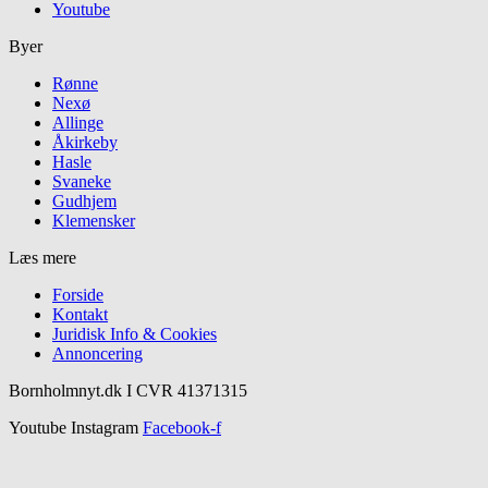
Youtube
Byer
Rønne
Nexø
Allinge
Åkirkeby
Hasle
Svaneke
Gudhjem
Klemensker
Læs mere
Forside
Kontakt
Juridisk Info & Cookies​
Annoncering
Bornholmnyt.dk I CVR 41371315
Youtube
Instagram
Facebook-f