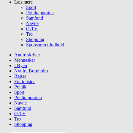
Læs mere
Sport
Politirapporten
Samfund
Navne
Ø-TV
Tro
Shopping
Sponsoreret Indhold
Andre skriver
Mennesker
I Byen
Nyt fra Bornholm
Rejser
For turister
Politik
Sport
Politirapporten
Navne
Samfund
Ø-TV
Tro
Shopping