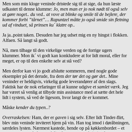
Men som min kloge veninde dristede sig til at sige, da hun læste
udkastet til denne klumme:
Jo, men man er jo nok nødt til også selv
at gøre noget.. du ved.. at vove at blinke og smile til de bejlere, der
kommer forbi ”tårnet”… Rapuntzel måtte jo også smide sin fletning
ud af vinduet, så prinsen ku´ klatre op..
Ja ja..point taken. Desuden har jeg udset mig en ny hingst i flokken.
Alfaen. Så langt så godt.
Nå, men tilbage til den virkelige verden og de forrige ugers
klummer. Mon ik´ vi godt kan konkludere at for lidt moral, eller for
meget, er op til den enkelte selv at stå ved?
Men derfor kan vi jo godt afslutte sommeren, med nogle gode
eksempler på det derude, fra dem
der tør det og gør det
.. Mine
veninder er heldigvis, virkelig gode leverandører af den slags.
Faktisk har de nok erfaringer til at kunne udgive et
samlet værk
. Jeg
har været så venlig at tilbyde min assistance med at sætte det hele
lidt i system, så ved de ligesom, hvor langt de er kommet.
Måske
kender du typen..?
Overraskelsen:
Ham, der er
gaven
i sig selv. Efter lidt Tinder-flirt,
blev min veninde inviteret hjem på vin. Han tog imod i døråbningen,
særdeles lysten. Nærmest kastede, hende op på køkkenbordet – et