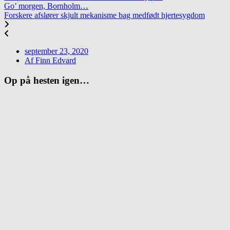
Go’ morgen, Bornholm…
Forskere afslører skjult mekanisme bag medfødt hjertesygdom
september 23, 2020
Af
Finn Edvard
Op på hesten igen…