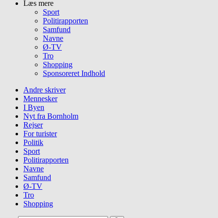
Læs mere
Sport
Politirapporten
Samfund
Navne
Ø-TV
Tro
Shopping
Sponsoreret Indhold
Andre skriver
Mennesker
I Byen
Nyt fra Bornholm
Rejser
For turister
Politik
Sport
Politirapporten
Navne
Samfund
Ø-TV
Tro
Shopping