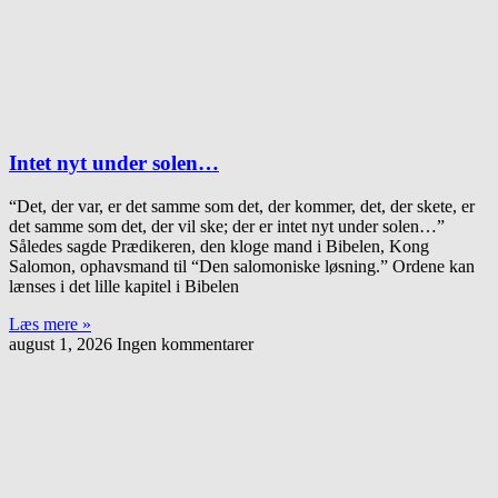
Intet nyt under solen…
“Det, der var, er det samme som det, der kommer, det, der skete, er
det samme som det, der vil ske; der er intet nyt under solen…”
Således sagde Prædikeren, den kloge mand i Bibelen, Kong
Salomon, ophavsmand til “Den salomoniske løsning.” Ordene kan
lænses i det lille kapitel i Bibelen
Læs mere »
august 1, 2026
Ingen kommentarer