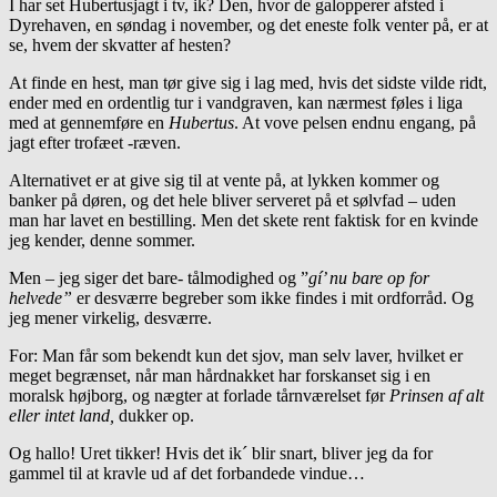
I har set Hubertusjagt i tv, ik? Den, hvor de galopperer afsted i
Dyrehaven, en søndag i november, og det eneste folk venter på, er at
se, hvem der skvatter af hesten?
At finde en hest, man tør give sig i lag med, hvis det sidste vilde ridt,
ender med en ordentlig tur i vandgraven, kan nærmest føles i liga
med at gennemføre en
Hubertus
. At vove pelsen endnu engang, på
jagt efter trofæet -ræven.
Alternativet er at give sig til at vente på, at lykken kommer og
banker på døren, og det hele bliver serveret på et sølvfad – uden
man har lavet en bestilling. Men det skete rent faktisk for en kvinde
jeg kender, denne sommer.
Men – jeg siger det bare- tålmodighed og ”
gí’ nu bare op for
helvede”
er desværre begreber som ikke findes i mit ordforråd. Og
jeg mener virkelig, desværre.
For: Man får som bekendt kun det sjov, man selv laver, hvilket er
meget begrænset, når man hårdnakket har forskanset sig i en
moralsk højborg, og nægter at forlade tårnværelset før
Prinsen af alt
eller intet land,
dukker op.
Og hallo! Uret tikker! Hvis det ik´ blir snart, bliver jeg da for
gammel til at kravle ud af det forbandede vindue…