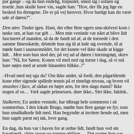
par gange – og da hun endelig, forpustet, smed sig i sofaen og
troede ,hun skulle have vin, sagde han: ”Hov, der fik jeg lige en
besked fra drengene. De er på vej herover. Hvor hurtigt kan du være
ude af døren?”.
Den utro
: Tinder igen. Ham
,
der efter flere ugers sms-skriveri kom i
tanke om, at han var gift … Men min veninde var nået at blive lidt
fascineret af manden, så da de fandt ud af, at de trænede i den
samme fitnesskæde, dristede hun sig til at lade sig overtale, til at
møde ham i saunaområdet, for det kunne vel ikke skade at kigge
lidt. .
Men
som hun stod der, på vej ud af døren i træningstøj, skrev
han: ”Nå, for Søren. Konen vil med ned og træne i dag, så vi må
bare nøjes med at sende hinanden blikke..!”
–
Hvad med nej sgu da? Om ikke andet, så fordi, den pågældende
kone efter sigende spillede tennis på et rimeligt niveau, og hvem vil
smashes i face
, af sådan en højre arm, for den slags mand? Ikke
nogen af os…
Væk
sagde prinsessen, duer ikke.
.
Slet ikke, faktisk..
Stalkeren
:
En anden veninde, har tilbragt hele sommeren i sit
sommerhus. I den lokale Brugs, mødte hun flere gange en fyr, som
hun smalltalkede lidt med. Han begyndte at invitere hende ud, men
hun sagde pænt nej tak, hver gang.
En dag, da hun var i haven for at ordne lidt, fandt hun ved sin
havebænk, chips poser og tomme øldåser… Det syntes hun var