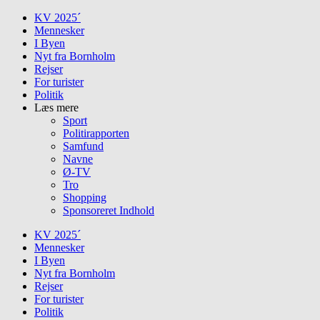
Skip
KV 2025´
to
Mennesker
content
I Byen
Nyt fra Bornholm
Rejser
For turister
Politik
Læs mere
Sport
Politirapporten
Samfund
Navne
Ø-TV
Tro
Shopping
Sponsoreret Indhold
KV 2025´
Mennesker
I Byen
Nyt fra Bornholm
Rejser
For turister
Politik