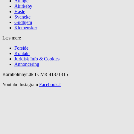
Allinge
Åkirkeby
Hasle
Svaneke
Gudhjem
Klemensker
Læs mere
Forside
Kontakt
Juridisk Info & Cookies​
Annoncering
Bornholmnyt.dk I CVR 41371315
Youtube
Instagram
Facebook-f