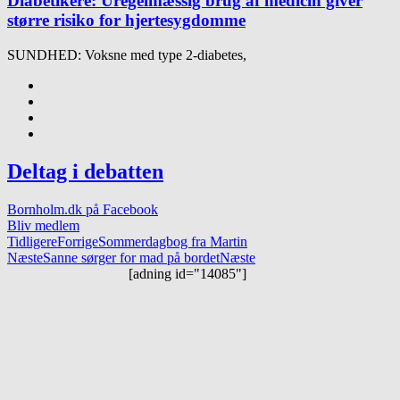
Diabetikere: Uregelmæssig brug af medicin giver
større risiko for hjertesygdomme
SUNDHED: Voksne med type 2-diabetes,
Deltag i debatten
Bornholm.dk på Facebook
Bliv medlem
Tidligere
Forrige
Sommerdagbog fra Martin
Næste
Sanne sørger for mad på bordet
Næste
[adning id="14085"]