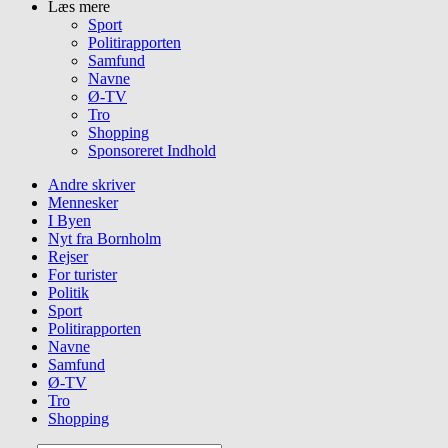
Læs mere
Sport
Politirapporten
Samfund
Navne
Ø-TV
Tro
Shopping
Sponsoreret Indhold
Andre skriver
Mennesker
I Byen
Nyt fra Bornholm
Rejser
For turister
Politik
Sport
Politirapporten
Navne
Samfund
Ø-TV
Tro
Shopping