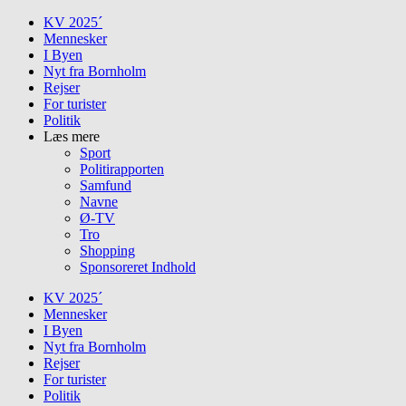
Skip
KV 2025´
to
Mennesker
content
I Byen
Nyt fra Bornholm
Rejser
For turister
Politik
Læs mere
Sport
Politirapporten
Samfund
Navne
Ø-TV
Tro
Shopping
Sponsoreret Indhold
KV 2025´
Mennesker
I Byen
Nyt fra Bornholm
Rejser
For turister
Politik