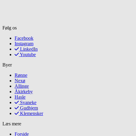
Følg os
Facebook
Instagram
LinkedIn
Youtube
Byer
Rønne
Nexø
Allinge
Åkirkeby
Hasle
Svaneke
Gudhjem
Klemensker
Læs mere
Forside