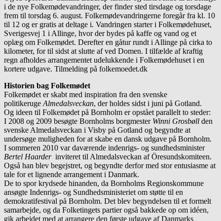
i de nye Folkemødevandringer, der finder sted tirsdage og torsdage
frem til torsdag 6. august. Folkemødevandringerne foregår fra kl. 10
til 12 og er gratis at deltage i. Vandringen starter i Folkemødehuset,
Sverigesvej 1 i Allinge, hvor der bydes på kaffe og vand og et
oplæg om Folkemødet. Derefter en gåtur rundt i Allinge på cirka to
kilometer, for til sidst at slutte af ved Domen. I tilfælde af kraftig
regn afholdes arrangementet udelukkende i Folkemødehuset i en
kortere udgave. Tilmelding på folkemoedet.dk
Historien bag Folkemødet
Folkemødet er skabt med inspiration fra den svenske
politikeruge
Almedalsveckan
, der holdes sidst i juni på Gotland.
Og ideen til Folkemødet på Bornholm er opstået parallelt to steder:
I 2008 og 2009 besøgte Bornholms borgmester
Winni Grosbøll
den
svenske Almedalsveckan i Visby på Gotland og begyndte at
undersøge muligheden for at skabe en dansk udgave på Bornholm.
I sommeren 2010 var daværende indenrigs- og sundhedsminister
Bertel Haarder
inviteret til Almedalsveckan af Öresundskomiteen.
Også han blev begejstret, og begyndte derfor med stor entusiasme at
tale for et lignende arrangement i Danmark.
De to spor krydsede hinanden, da Bornholms Regionskommune
ansøgte Indenrigs- og Sundhedsministeriet om støtte til en
demokratifestival på Bornholm. Det blev begyndelsen til et formelt
samarbejde, og da Folketingets partier også bakkede op om idéen,
gik arbejdet med at arrangere den første udgave af Danmarks