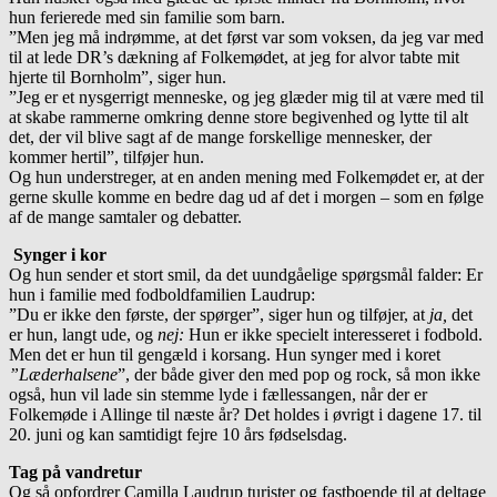
hun ferierede med sin familie som barn.
”Men jeg må indrømme, at det først var som voksen, da jeg var med
til at lede DR’s dækning af Folkemødet, at jeg for alvor tabte mit
hjerte til Bornholm”, siger hun.
”Jeg er et nysgerrigt menneske, og jeg glæder mig til at være med til
at skabe rammerne omkring denne store begivenhed og lytte til alt
det, der vil blive sagt af de mange forskellige mennesker, der
kommer hertil”, tilføjer hun.
Og hun understreger, at en anden mening med Folkemødet er, at der
gerne skulle komme en bedre dag ud af det i morgen – som en følge
af de mange samtaler og debatter.
Synger i kor
Og hun sender et stort smil, da det uundgåelige spørgsmål falder: Er
hun i familie med fodboldfamilien Laudrup:
”Du er ikke den første, der spørger”, siger hun og tilføjer, at
ja,
det
er hun, langt ude, og
nej:
Hun er ikke specielt interesseret i fodbold.
Men det er hun til gengæld i korsang. Hun synger med i koret
”Læderhalsene
”, der både giver den med pop og rock, så mon ikke
også, hun vil lade sin stemme lyde i fællessangen, når der er
Folkemøde i Allinge til næste år? Det holdes i øvrigt i dagene 17. til
20. juni og kan samtidigt fejre 10 års fødselsdag.
Tag på vandretur
Og så opfordrer Camilla Laudrup turister og fastboende til at deltage