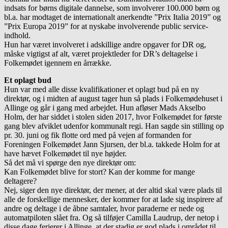
indsats for børns digitale dannelse, som involverer 100.000 børn og
bl.a. har modtaget de internationalt anerkendte ”Prix Italia 2019” og
”Prix Europa 2019” for at nyskabe involverende public service-
indhold.
Hun har været involveret i adskillige andre opgaver for DR og,
måske vigtigst af alt, været projektleder for DR’s deltagelse i
Folkemødet igennem en årrække.
Et oplagt bud
Hun var med alle disse kvalifikationer et oplagt bud på en ny
direktør, og i midten af august tager hun så plads i Folkemødehuset i
Allinge og går i gang med arbejdet. Hun afløser Mads Akselbo
Holm, der har siddet i stolen siden 2017, hvor Folkemødet for første
gang blev afviklet udenfor kommunalt regi. Han sagde sin stilling op
pr. 30. juni og fik flotte ord med på vejen af formanden for
Foreningen Folkemødet Jann Sjursen, der bl.a. takkede Holm for at
have hævet Folkemødet til nye højder.
Så det må vi spørge den nye direktør om:
Kan Folkemødet blive for stort? Kan der komme for mange
deltagere?
Nej, siger den nye direktør, der mener, at der altid skal være plads til
alle de forskellige mennesker, der kommer for at lade sig inspirere af
andre og deltage i de åbne samtaler, hvor paraderne er nede og
automatpiloten slået fra. Og så tilføjer Camilla Laudrup, der netop i
disse dage ferierer i Allinge, at der stadig er god plads i området til