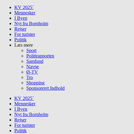
Skip
KV 2025´
to
Mennesker
content
I Byen
Nyt fra Bornholm
Rejser
For turister
Politik
Læs mere
Sport
Politirapporten
Samfund
Navne
Ø-TV
Tro
Shopping
Sponsoreret Indhold
KV 2025´
Mennesker
I Byen
Nyt fra Bornholm
Rejser
For turister
Politik