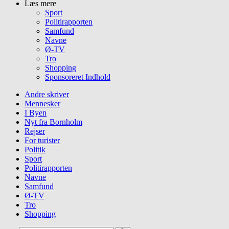
Læs mere
Sport
Politirapporten
Samfund
Navne
Ø-TV
Tro
Shopping
Sponsoreret Indhold
Andre skriver
Mennesker
I Byen
Nyt fra Bornholm
Rejser
For turister
Politik
Sport
Politirapporten
Navne
Samfund
Ø-TV
Tro
Shopping