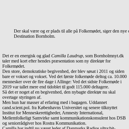
Der skal være og er plads til alle på Folkemødet, siger den nye
Destination Bornholm.
Det er en energisk og glad
Camilla Laudrup
, som Bornholmnyt.dk
taler med kort efter hendes præsentation som ny direktør for
Folkemødet.
Den store, demokratiske begivenhed, der blev søsat i 2011 og siden
bare er vokset og vokset. Ved det første folkemøde deltog ca. 10.000
mennesker over de fire dage i Allinge: Ved det sidste Folkemøde i
2019 var tallet mere end tidoblet til godt 115.000 deltagere.
Så det er noget af en begivenhed, den nybagte direktør nu skal
overtage styringen af.
Men hun har masser af erfaring med i bagagen. Uddannet
cand.scient.pol. fra Københavns Universitet og senere tilknyttet
Institut for Menneskerettigheder, Amnesty International,
Mellemfolkeligt Samvirke samt kommunikationskonsulent hos DSB
og seniorrådgiver hos Rostra Kommunikation.
Camilla har indtil nu været leder af Danmarks Radios ultra:bit-