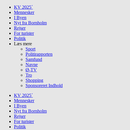
Skip
KV 2025´
to
Mennesker
content
I Byen
Nyt fra Bornholm
Rejser
For turister
Politik
Læs mere
Sport
Politirapporten
Samfund
Navne
Ø-TV
Tro
Shopping
Sponsoreret Indhold
KV 2025´
Mennesker
I Byen
Nyt fra Bornholm
Rejser
For turister
Politik