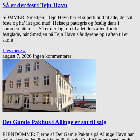
Så er der fest i Tejn Havn
SOMMER: Smedjen i Tejn Havn har et supertilbud til alle, der vil
feste og ha’ list god mad: Helstegt pattegris og festlig dans i
sommernatten… Så er der lagt op til alletiders aften for de
festglade, når Smedjen på Tejn Havn slår dørene op i aften til et
skønt
Læs mere »
august 7, 2026
Ingen kommentarer
Det Gamle Pakhus i Allinge er sat til salg
EJENDOMME: Ejerne af Det Gamle Pakhus på Allinge Havn har
valgt at sætte den ikoniske butik til salg Et af Allinges mest kendte