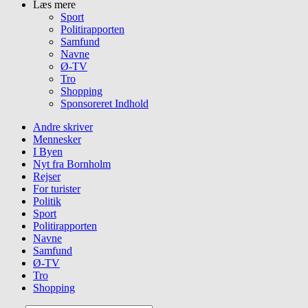
Læs mere
Sport
Politirapporten
Samfund
Navne
Ø-TV
Tro
Shopping
Sponsoreret Indhold
Andre skriver
Mennesker
I Byen
Nyt fra Bornholm
Rejser
For turister
Politik
Sport
Politirapporten
Navne
Samfund
Ø-TV
Tro
Shopping