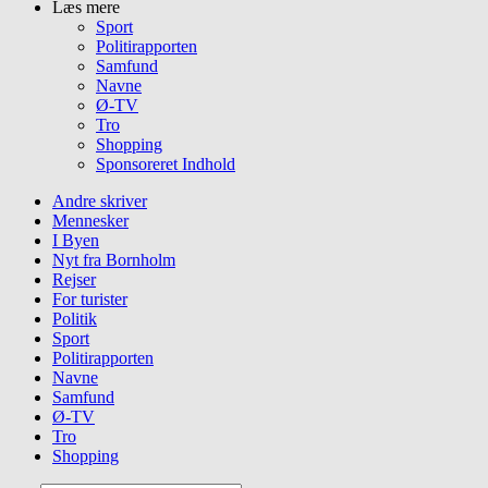
Læs mere
Sport
Politirapporten
Samfund
Navne
Ø-TV
Tro
Shopping
Sponsoreret Indhold
Andre skriver
Mennesker
I Byen
Nyt fra Bornholm
Rejser
For turister
Politik
Sport
Politirapporten
Navne
Samfund
Ø-TV
Tro
Shopping