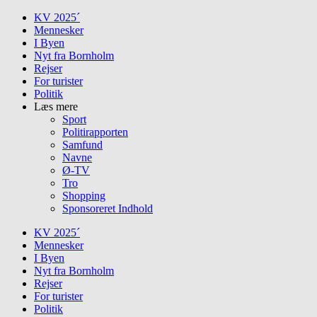
Skip
KV 2025´
to
Mennesker
content
I Byen
Nyt fra Bornholm
Rejser
For turister
Politik
Læs mere
Sport
Politirapporten
Samfund
Navne
Ø-TV
Tro
Shopping
Sponsoreret Indhold
KV 2025´
Mennesker
I Byen
Nyt fra Bornholm
Rejser
For turister
Politik