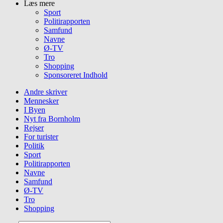
Læs mere
Sport
Politirapporten
Samfund
Navne
Ø-TV
Tro
Shopping
Sponsoreret Indhold
Andre skriver
Mennesker
I Byen
Nyt fra Bornholm
Rejser
For turister
Politik
Sport
Politirapporten
Navne
Samfund
Ø-TV
Tro
Shopping