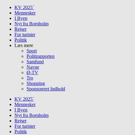
Skip
KV 2025´
to
Mennesker
content
I Byen
Nyt fra Bornholm
Rejser
For turister
Politik
Læs mere
Sport
Politirapporten
Samfund
Navne
Ø-TV
Tro
Shopping
Sponsoreret Indhold
KV 2025´
Mennesker
I Byen
Nyt fra Bornholm
Rejser
For turister
Politik