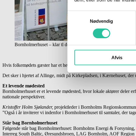
Samtykkevalg
Nødvendig
Bornholmerhuset – klar tl debat
Afvis
Hvis folkemødets gæster har et hedt ønske om at blive klog på det bor
Det sker i hjertet af Allinge, midt på Kirkepladsen, i Kærnehuset, de
Et levende mødested
Bornholmerhuset er et levende mødested, hvor lokale aktører deler er
nationale perspektiver.
Kristoffer Holm Sjølander,
projektleder i Bornholms Regionskommune
”Også i år inviterer vi indenfor i Bornholmerhuset til samtaler, der t
Står bag Bornholmerhuset
Følgende står bag Bornholmerhuset: Bornholms Energi & Forsyning,
Interreg South Baltic, Øresundsbroen, LAG Bornholm, AOF Regio