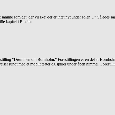
det samme som det, der vil ske; der er intet nyt under solen…” Således
le kapitel i Bibelen
illing “Drømmen om Bornholm.” Forestillingen er en del af Bornholms
rejser rundt med et mobilt teater og spiller under åben himmel. Forest