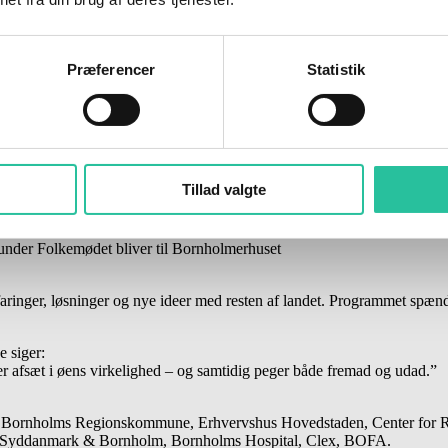
Præferencer
Statistik
Tillad valgte
nholmske sprog, er der i år også chance for selv “å lær borrijnholmst.”
r under Folkemødet bliver til Bornholmerhuset
faringer, løsninger og nye ideer med resten af landet. Programmet spæn
 siger:
ager afsæt i øens virkelighed – og samtidig peger både fremad og udad.”
 Bornholms Regionskommune, Erhvervshus Hovedstaden, Center for Reg
n Syddanmark & Bornholm, Bornholms Hospital, Clex, BOFA.