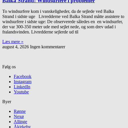
Balka Strand: Windsurfere i problemer
To windsurfere kom i vanskeligheder, da de sejlede ved Balka
Strand i sidste uge Livredderne ved Balka Strand måtte assistere to
windsurfere i sidste uge: De observerede således en en windsurfer,
der var 300-350 meter ude med sejlet nede, og som drev udad i
fralandsvinden. Livredderne sejlerde ud til
Læs mere »
august 4, 2026
Ingen kommentarer
Følg os
Facebook
Instagram
LinkedIn
Youtube
Byer
Rønne
Nexø
Allinge
Åkirkeby