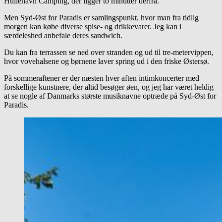
Hullehavn Camping, der ligger to minutter derfra.
Men Syd-Øst for Paradis er samlingspunkt, hvor man fra tidlig
morgen kan købe diverse spise- og drikkevarer. Jeg kan i
særdeleshed anbefale deres sandwich.
Du kan fra terrassen se ned over stranden og ud til tre-metervippen,
hvor vovehalsene og børnene laver spring ud i den friske Østersø.
På sommeraftener er der næsten hver aften intimkoncerter med
forskellige kunstnere, der altid besøger øen, og jeg har været heldig
at se nogle af Danmarks største musiknavne optræde på Syd-Øst for
Paradis.