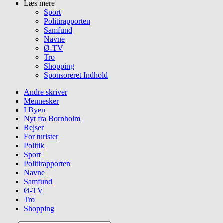
Læs mere
Sport
Politirapporten
Samfund
Navne
Ø-TV
Tro
Shopping
Sponsoreret Indhold
Andre skriver
Mennesker
I Byen
Nyt fra Bornholm
Rejser
For turister
Politik
Sport
Politirapporten
Navne
Samfund
Ø-TV
Tro
Shopping