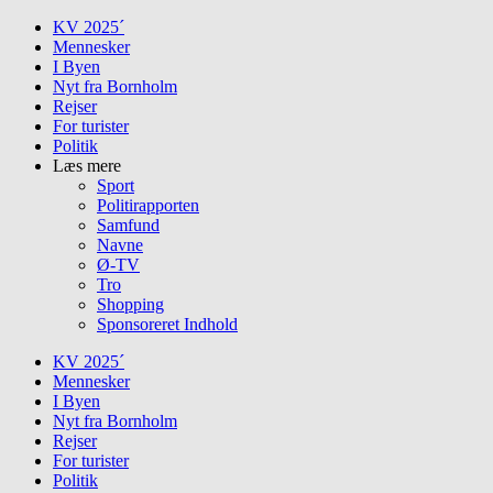
Skip
KV 2025´
to
Mennesker
content
I Byen
Nyt fra Bornholm
Rejser
For turister
Politik
Læs mere
Sport
Politirapporten
Samfund
Navne
Ø-TV
Tro
Shopping
Sponsoreret Indhold
KV 2025´
Mennesker
I Byen
Nyt fra Bornholm
Rejser
For turister
Politik