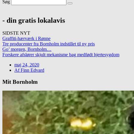
Søg
- din gratis lokalavis
SIDSTE NYT
Graffiti-hærværk i Rønne
Tre producenter fra Bornholm indstillet til ny pris
Go’ morgen, Bornholm…
Forskere afslører skjult mekanisme bag medfødt hjertesygdom
maj 24, 2020
Af
Finn Edvard
Mit Bornholm