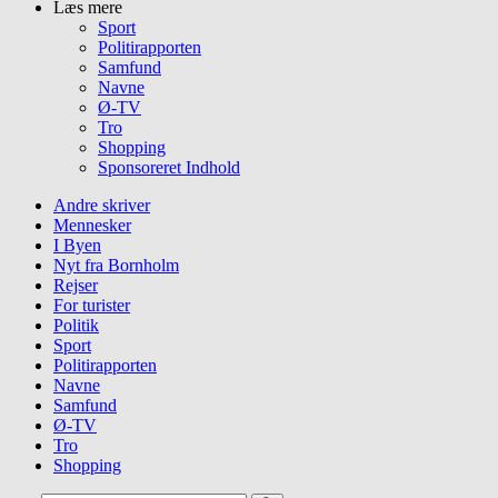
Læs mere
Sport
Politirapporten
Samfund
Navne
Ø-TV
Tro
Shopping
Sponsoreret Indhold
Andre skriver
Mennesker
I Byen
Nyt fra Bornholm
Rejser
For turister
Politik
Sport
Politirapporten
Navne
Samfund
Ø-TV
Tro
Shopping