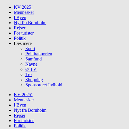
Skip
KV 2025´
to
Mennesker
content
I Byen
Nyt fra Bornholm
Rejser
For turister
Politik
Læs mere
Sport
Politirapporten
Samfund
Navne
Ø-TV
Tro
Shopping
Sponsoreret Indhold
KV 2025´
Mennesker
I Byen
Nyt fra Bornholm
Rejser
For turister
Politik