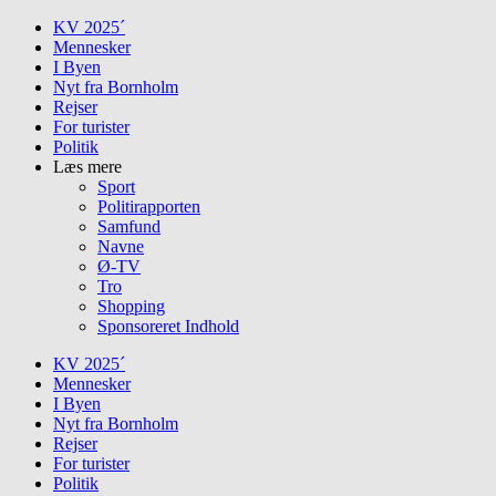
Skip
KV 2025´
to
Mennesker
content
I Byen
Nyt fra Bornholm
Rejser
For turister
Politik
Læs mere
Sport
Politirapporten
Samfund
Navne
Ø-TV
Tro
Shopping
Sponsoreret Indhold
KV 2025´
Mennesker
I Byen
Nyt fra Bornholm
Rejser
For turister
Politik