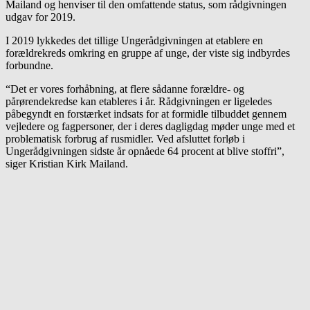
Mailand og henviser til den omfattende status, som rådgivningen
udgav for 2019.
I 2019 lykkedes det tillige Ungerådgivningen at etablere en
forældrekreds omkring en gruppe af unge, der viste sig indbyrdes
forbundne.
“Det er vores forhåbning, at flere sådanne forældre- og
pårørendekredse kan etableres i år. Rådgivningen er ligeledes
påbegyndt en forstærket indsats for at formidle tilbuddet gennem
vejledere og fagpersoner, der i deres dagligdag møder unge med et
problematisk forbrug af rusmidler. Ved afsluttet forløb i
Ungerådgivningen sidste år opnåede 64 procent at blive stoffri”,
siger Kristian Kirk Mailand.