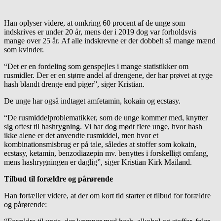
Han oplyser videre, at omkring 60 procent af de unge som
indskrives er under 20 år, mens der i 2019 dog var forholdsvis
mange over 25 år. Af alle indskrevne er der dobbelt så mange mænd
som kvinder.
“Det er en fordeling som genspejles i mange statistikker om
rusmidler. Der er en større andel af drengene, der har prøvet at ryge
hash blandt drenge end piger”, siger Kristian.
De unge har også indtaget amfetamin, kokain og ecstasy.
“De rusmiddelproblematikker, som de unge kommer med, knytter
sig oftest til hashrygning. Vi har dog mødt flere unge, hvor hash
ikke alene er det anvendte rusmiddel, men hvor et
kombinationsmisbrug er på tale, således at stoffer som kokain,
ecstasy, ketamin, benzodiazepin mv. benyttes i forskelligt omfang,
mens hashrygningen er daglig”, siger Kristian Kirk Mailand.
Tilbud til forældre og pårørende
Han fortæller videre, at der om kort tid starter et tilbud for forældre
og pårørende: