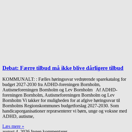
Debat: Færre tilbud må ikke blive dårligere tilbud
KOMMUNALT: : Fælles høringssvar vedrørende sparekatalog for
budget 2027-2030 fra ADHD-foreningen Bornholm,
Autismeforeningen Bornholm og Lev Bornholm Af ADHD-
foreningen Bornholm, Autismeforeningen Bornholm og Lev
Bornholm Vi takker for muligheden for at afgive høringssvar til
Bornholms Regionskommunes budgetforslag 2027-2030. Som
handicaporganisationer repræsenterer vi børn, unge og voksne med
ADHD, autisme,
Læs mere »
august 4, 2026
Ingen kommentarer