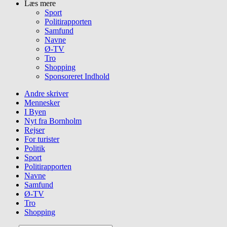
Læs mere
Sport
Politirapporten
Samfund
Navne
Ø-TV
Tro
Shopping
Sponsoreret Indhold
Andre skriver
Mennesker
I Byen
Nyt fra Bornholm
Rejser
For turister
Politik
Sport
Politirapporten
Navne
Samfund
Ø-TV
Tro
Shopping