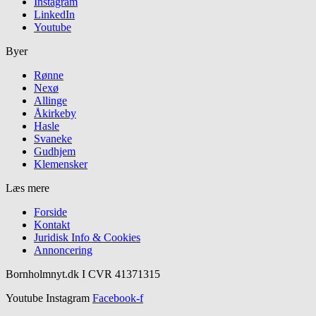
Instagram
LinkedIn
Youtube
Byer
Rønne
Nexø
Allinge
Åkirkeby
Hasle
Svaneke
Gudhjem
Klemensker
Læs mere
Forside
Kontakt
Juridisk Info & Cookies​
Annoncering
Bornholmnyt.dk I CVR 41371315
Youtube
Instagram
Facebook-f