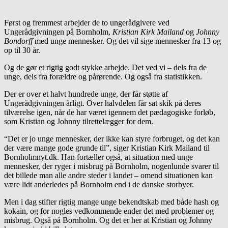
Først og fremmest arbejder de to ungerådgivere ved
Ungerådgivningen på Bornholm,
Kristian Kirk Mailand
og
Johnny
Bondorff
med unge mennesker. Og det vil sige mennesker fra 13 og
op til 30 år.
Og de gør et rigtig godt stykke arbejde. Det ved vi – dels fra de
unge, dels fra forældre og pårørende. Og også fra statistikken.
Der er over et halvt hundrede unge, der får støtte af
Ungerådgivningen årligt. Over halvdelen får sat skik på deres
tilværelse igen, når de har været igennem det pædagogiske forløb,
som Kristian og Johnny tilrettelægger for dem.
“Det er jo unge mennesker, der ikke kan styre forbruget, og det kan
der være mange gode grunde til”, siger Kristian Kirk Mailand til
Bornholmnyt.dk. Han fortæller også, at situation med unge
mennesker, der ryger i misbrug på Bornholm, nogenlunde svarer til
det billede man alle andre steder i landet – omend situationen kan
være lidt anderledes på Bornholm end i de danske storbyer.
Men i dag stifter rigtig mange unge bekendtskab med både hash og
kokain, og for nogles vedkommende ender det med problemer og
misbrug. Også på Bornholm. Og det er her at Kristian og Johnny