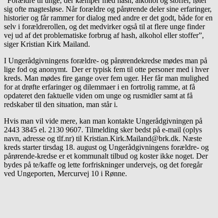
“Forældre til unge, der kæmper med hash, alkohol og stoffer, føler
sig ofte magtesløse. Når forældre og pårørende deler sine erfaringer,
historier og får rammer for dialog med andre er det godt, både for en
selv i forældrerollen, og det medvirker også til at flere unge finder
vej ud af det problematiske forbrug af hash, alkohol eller stoffer”,
siger Kristian Kirk Mailand.
I Ungerådgivningens forældre- og pårørendekredse mødes man på
lige fod og anonymt. Der er typisk fem til otte personer med i hver
kreds. Man mødes fire gange over fem uger. Her får man mulighed
for at drøfte erfaringer og dilemmaer i en fortrolig ramme, at få
opdateret den faktuelle viden om unge og rusmidler samt at få
redskaber til den situation, man står i.
Hvis man vil vide mere, kan man kontakte Ungerådgivningen på
2443 3845 el. 2130 9607. Tilmelding sker bedst på e-mail (oplys
navn, adresse og tlf.nr) til Kristian.Kirk.Mailand@brk.dk. Næste
kreds starter tirsdag 18. august og Ungerådgivningens forældre- og
pårørende-kredse er et kommunalt tilbud og koster ikke noget. Der
bydes på te/kaffe og lette forfriskninger undervejs, og det foregår
ved Ungeporten, Mercurvej 10 i Rønne.