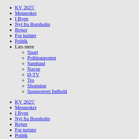
Skip
KV 2025´
to
Mennesker
content
I Byen
Nyt fra Bornholm
Rejser
For turister
Politik
Læs mere
Sport
Politirapporten
Samfund
Navne
Ø-TV
Tro
Shopping
Sponsoreret Indhold
KV 2025´
Mennesker
I Byen
Nyt fra Bornholm
Rejser
For turister
Politik