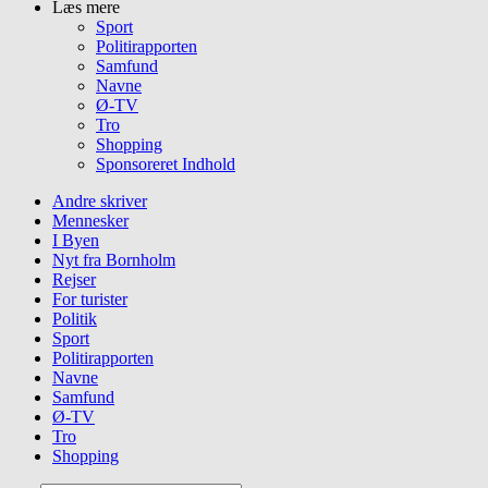
Læs mere
Sport
Politirapporten
Samfund
Navne
Ø-TV
Tro
Shopping
Sponsoreret Indhold
Andre skriver
Mennesker
I Byen
Nyt fra Bornholm
Rejser
For turister
Politik
Sport
Politirapporten
Navne
Samfund
Ø-TV
Tro
Shopping