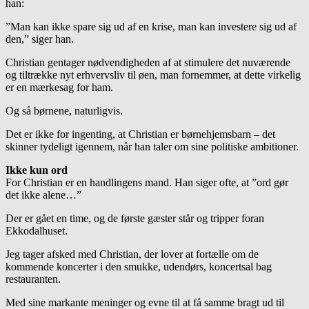
han:
”Man kan ikke spare sig ud af en krise, man kan investere sig ud af
den,” siger han.
Christian gentager nødvendigheden af at stimulere det nuværende
og tiltrække nyt erhvervsliv til øen, man fornemmer, at dette virkelig
er en mærkesag for ham.
Og så børnene, naturligvis.
Det er ikke for ingenting, at Christian er børnehjemsbarn – det
skinner tydeligt igennem, når han taler om sine politiske ambitioner.
Ikke kun ord
For Christian er en handlingens mand. Han siger ofte, at ”ord gør
det ikke alene…”
Der er gået en time, og de første gæster står og tripper foran
Ekkodalhuset.
Jeg tager afsked med Christian, der lover at fortælle om de
kommende koncerter i den smukke, udendørs, koncertsal bag
restauranten.
Med sine markante meninger og evne til at få samme bragt ud til