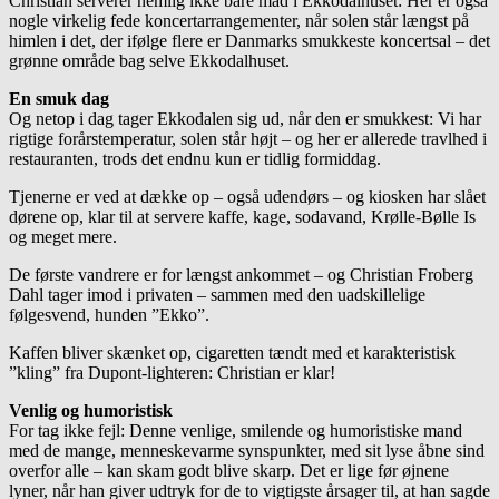
Christian serverer nemlig ikke bare mad i Ekkodalhuset: Her er også
nogle virkelig fede koncertarrangementer, når solen står længst på
himlen i det, der ifølge flere er Danmarks smukkeste koncertsal – det
grønne område bag selve Ekkodalhuset.
En smuk dag
Og netop i dag tager Ekkodalen sig ud, når den er smukkest: Vi har
rigtige forårstemperatur, solen står højt – og her er allerede travlhed i
restauranten, trods det endnu kun er tidlig formiddag.
Tjenerne er ved at dække op – også udendørs – og kiosken har slået
dørene op, klar til at servere kaffe, kage, sodavand, Krølle-Bølle Is
og meget mere.
De første vandrere er for længst ankommet – og Christian Froberg
Dahl tager imod i privaten – sammen med den uadskillelige
følgesvend, hunden ”Ekko”.
Kaffen bliver skænket op, cigaretten tændt med et karakteristisk
”kling” fra Dupont-lighteren: Christian er klar!
Venlig og humoristisk
For tag ikke fejl: Denne venlige, smilende og humoristiske mand
med de mange, menneskevarme synspunkter, med sit lyse åbne sind
overfor alle – kan skam godt blive skarp. Det er lige før øjnene
lyner, når han giver udtryk for de to vigtigste årsager til, at han sagde