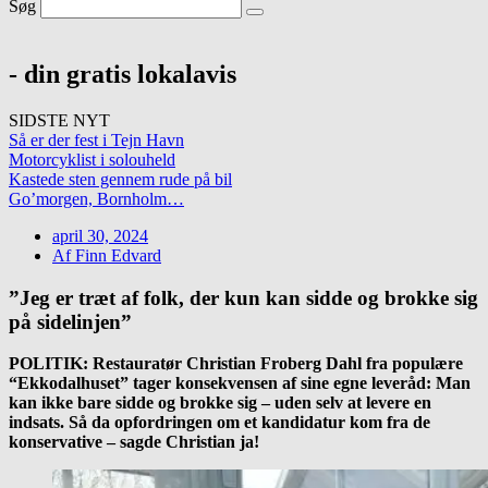
Søg
- din gratis lokalavis
SIDSTE NYT
Så er der fest i Tejn Havn
Motorcyklist i solouheld
Kastede sten gennem rude på bil
Go’morgen, Bornholm…
april 30, 2024
Af
Finn Edvard
”Jeg er træt af folk, der kun kan sidde og brokke sig
på sidelinjen”
POLITIK: Restauratør Christian Froberg Dahl fra populære
“Ekkodalhuset” tager konsekvensen af sine egne leveråd: Man
kan ikke bare sidde og brokke sig – uden selv at levere en
indsats. Så da opfordringen om et kandidatur kom fra de
konservative – sagde Christian ja!