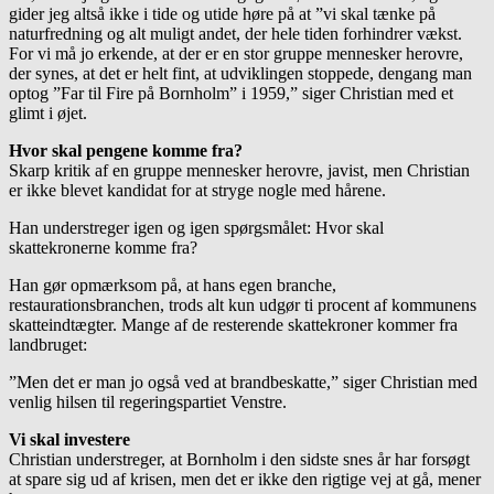
gider jeg altså ikke i tide og utide høre på at ”vi skal tænke på
naturfredning og alt muligt andet, der hele tiden forhindrer vækst.
For vi må jo erkende, at der er en stor gruppe mennesker herovre,
der synes, at det er helt fint, at udviklingen stoppede, dengang man
optog ”Far til Fire på Bornholm” i 1959,” siger Christian med et
glimt i øjet.
Hvor skal pengene komme fra?
Skarp kritik af en gruppe mennesker herovre, javist, men Christian
er ikke blevet kandidat for at stryge nogle med hårene.
Han understreger igen og igen spørgsmålet: Hvor skal
skattekronerne komme fra?
Han gør opmærksom på, at hans egen branche,
restaurationsbranchen, trods alt kun udgør ti procent af kommunens
skatteindtægter. Mange af de resterende skattekroner kommer fra
landbruget:
”Men det er man jo også ved at brandbeskatte,” siger Christian med
venlig hilsen til regeringspartiet Venstre.
Vi skal investere
Christian understreger, at Bornholm i den sidste snes år har forsøgt
at spare sig ud af krisen, men det er ikke den rigtige vej at gå, mener