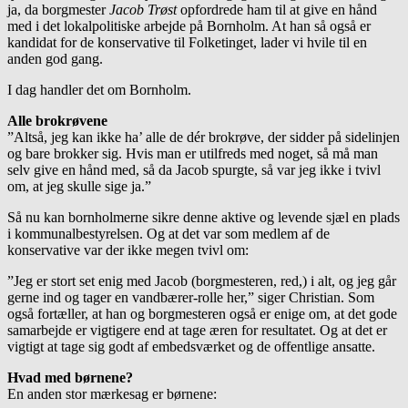
ja, da borgmester
Jacob Trøst
opfordrede ham til at give en hånd
med i det lokalpolitiske arbejde på Bornholm. At han så også er
kandidat for de konservative til Folketinget, lader vi hvile til en
anden god gang.
I dag handler det om Bornholm.
Alle brokrøvene
”Altså, jeg kan ikke ha’ alle de dér brokrøve, der sidder på sidelinjen
og bare brokker sig. Hvis man er utilfreds med noget, så må man
selv give en hånd med, så da Jacob spurgte, så var jeg ikke i tvivl
om, at jeg skulle sige ja.”
Så nu kan bornholmerne sikre denne aktive og levende sjæl en plads
i kommunalbestyrelsen. Og at det var som medlem af de
konservative var der ikke megen tvivl om:
”Jeg er stort set enig med Jacob (borgmesteren, red,) i alt, og jeg går
gerne ind og tager en vandbærer-rolle her,” siger Christian. Som
også fortæller, at han og borgmesteren også er enige om, at det gode
samarbejde er vigtigere end at tage æren for resultatet. Og at det er
vigtigt at tage sig godt af embedsværket og de offentlige ansatte.
Hvad med børnene?
En anden stor mærkesag er børnene: