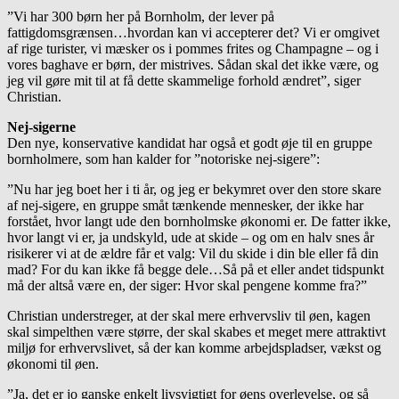
”Vi har 300 børn her på Bornholm, der lever på
fattigdomsgrænsen…hvordan kan vi accepterer det? Vi er omgivet
af rige turister, vi mæsker os i pommes frites og Champagne – og i
vores baghave er børn, der mistrives. Sådan skal det ikke være, og
jeg vil gøre mit til at få dette skammelige forhold ændret”, siger
Christian.
Nej-sigerne
Den nye, konservative kandidat har også et godt øje til en gruppe
bornholmere, som han kalder for ”notoriske nej-sigere”:
”Nu har jeg boet her i ti år, og jeg er bekymret over den store skare
af nej-sigere, en gruppe småt tænkende mennesker, der ikke har
forstået, hvor langt ude den bornholmske økonomi er. De fatter ikke,
hvor langt vi er, ja undskyld, ude at skide – og om en halv snes år
risikerer vi at de ældre får et valg: Vil du skide i din ble eller få din
mad? For du kan ikke få begge dele…Så på et eller andet tidspunkt
må der altså være en, der siger: Hvor skal pengene komme fra?”
Christian understreger, at der skal mere erhvervsliv til øen, kagen
skal simpelthen være større, der skal skabes et meget mere attraktivt
miljø for erhvervslivet, så der kan komme arbejdspladser, vækst og
økonomi til øen.
”Ja, det er jo ganske enkelt livsvigtigt for øens overlevelse, og så