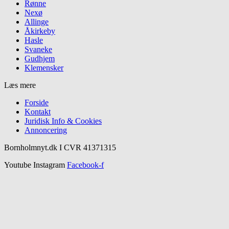
Rønne
Nexø
Allinge
Åkirkeby
Hasle
Svaneke
Gudhjem
Klemensker
Læs mere
Forside
Kontakt
Juridisk Info & Cookies​
Annoncering
Bornholmnyt.dk I CVR 41371315
Youtube
Instagram
Facebook-f