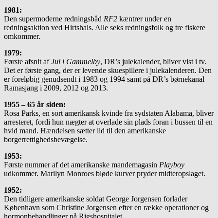
1981:
Den supermoderne redningsbåd
RF2
kæntrer under en
redningsaktion ved Hirtshals. Alle seks redningsfolk og tre fiskere
omkommer.
1979:
Første afsnit af
Jul i Gammelby
, DR’s julekalender, bliver vist i tv.
Det er første gang, der er levende skue­spillere i julekalenderen. Den
er foreløbig genudsendt i 1983 og 1994 samt på DR’s børnekanal
Ramasjang i 2009, 2012 og 2013.
1955 – 65 år siden:
Rosa Parks, en sort amerikansk kvinde fra sydstaten Alabama, bliver
arresteret, fordi hun nægter at over­lade sin plads foran i bussen til en
hvid mand. Hændelsen sætter ild til den amerikanske
borgerrettighedsbevægelse.
1953:
Første nummer af det amerikanske mandemagasin
Playboy
udkommer. Marilyn Monroes bløde kurver pryder midteropslaget.
1952:
Den tidligere amerikanske soldat George Jorgensen forlader
København som Christine Jorgensen efter en række operationer og
hormonbehandlinger på Rigshospitalet.