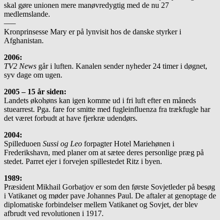
skal gøre unionen mere manøvredygtig med de nu 27
medlemslande.
—–
Kronprinsesse Mary er på lynvisit hos de danske styrker i
Afghanistan.
2006:
TV2 News
går i luften. Kanalen sender nyheder 24 timer i døgnet,
syv dage om ugen.
2005 – 15 år siden:
Landets økohøns kan igen komme ud i fri luft efter en måneds
stuearrest. Pga. fare for smitte med fugle­influenza fra trækfugle har
det været forbudt at have fjerkræ udendørs.
2004:
Spilleduoen
Sussi og Leo
forpagter Hotel Mariehønen i
Frederikshavn, med planer om at sætee deres personlige præg på
stedet. Parret ejer i forvejen spillestedet Ritz i byen.
1989:
Præsident Mikhail Gorbatjov er som den første Sovjetleder på besøg
i Vatikanet og møder pave Johannes Paul. De aftaler at genoptage de
diplomatiske forbindelser mellem Vatikanet og Sovjet, der blev
afbrudt ved revolutionen i 1917.