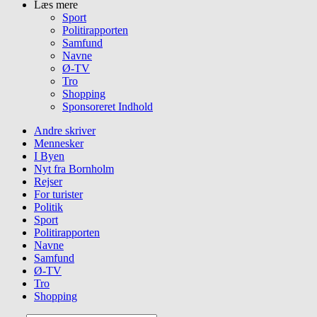
Læs mere
Sport
Politirapporten
Samfund
Navne
Ø-TV
Tro
Shopping
Sponsoreret Indhold
Andre skriver
Mennesker
I Byen
Nyt fra Bornholm
Rejser
For turister
Politik
Sport
Politirapporten
Navne
Samfund
Ø-TV
Tro
Shopping