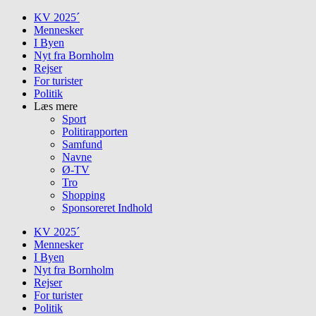
Skip
KV 2025´
to
Mennesker
content
I Byen
Nyt fra Bornholm
Rejser
For turister
Politik
Læs mere
Sport
Politirapporten
Samfund
Navne
Ø-TV
Tro
Shopping
Sponsoreret Indhold
KV 2025´
Mennesker
I Byen
Nyt fra Bornholm
Rejser
For turister
Politik