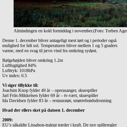
Almindingen en kold formiddag i november.(Foto: Torben Age
Denne 1. december bliver antageligt mest tørt og i perioder også
mulighed for lidt sol. Temperaturen bliver mellem 1 og 5 graders
varme, med en svag til jævn vind fra omkring sydøst.
Bølgehøjden bliver omkring 1.2m
Luftfugtighed 84%
Lufttryk: 1018hPa
Uv index: 0.5
Vi siger tillykke til:
Joachim Knop fylder 49 år – operasanger, skuespiller
Jarl Friis-Mikkelsen fylder 69 år – tv-vært, skuespiller
Ida Davidsen fylder 83 år – restauratør, smørrebrødsdronning
Hvad der ellers sket på datoen 1. december
2009:
EU’s såkaldte Lissabon-traktat træder i kraft. De nye spilleregler