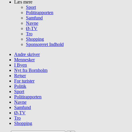
Læs mere
Sport
Politirapporten
Samfund
Navne
Ø-TV
Tro
Shopping
Sponsoreret Indhold
Andre skriver
Mennesker
I Byen
Nyt fra Bornholm
Rejser
For turister
Politik
Sport
Politirapporten
Navne
Samfund
Ø-TV
Tro
Shopping