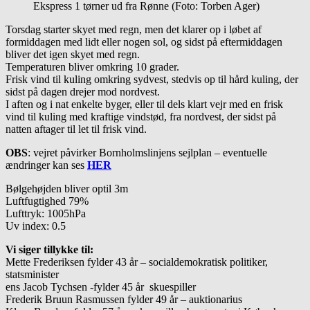
Ekspress 1 tørner ud fra Rønne (Foto: Torben Ager)
Torsdag starter skyet med regn, men det klarer op i løbet af
formiddagen med lidt eller nogen sol, og sidst på eftermiddagen
bliver det igen skyet med regn.
Temperaturen bliver omkring 10 grader.
Frisk vind til kuling omkring sydvest, stedvis op til hård kuling, der
sidst på dagen drejer mod nordvest.
I aften og i nat enkelte byger, eller til dels klart vejr med en frisk
vind til kuling med kraftige vindstød, fra nordvest, der sidst på
natten aftager til let til frisk vind.
OBS
: vejret påvirker Bornholmslinjens sejlplan – eventuelle
ændringer kan ses
HER
Bølgehøjden bliver optil 3m
Luftfugtighed 79%
Lufttryk: 1005hPa
Uv index: 0.5
Vi siger tillykke til:
Mette Frederiksen fylder 43 år – socialdemokratisk politiker,
statsminister
ens Jacob Tychsen -fylder 45 år
skuespiller
Frederik Bruun Rasmussen fylder 49 år – auktionarius