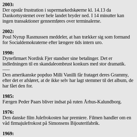
2003:
Der opstår frustration i supermarkedskøerne kl. 14.13 da
Dankortsystemet over hele landet bryder ned. I 14 minutter kan
ingen transaktioner gennemføres over terminalerne.
2002:
Poul Nyrup Rasmussen meddeler, at han trækker sig som formand
for Socialdemokraterne efter længere tids intern uro.
1990:
Dynefirmaet Nordisk Fjer standser sine betalinger. Det er
indledningen til en skandaleombrust konkurs med stor dramatik.
—–
Den amerikanske popduo Milli Vanilli får frataget deres Grammy,
efter det er afsløret, at de ikke selv har lagt stemmer til det album, de
har fået den for.
1985:
Færgen Peder Paars bliver indsat på ruten Århus-Kalundborg.
1976:
Den danske film Julefrokosten har premiere. Filmen handler om en
våd firmajulefrokost på Simonsens Bijouterifabrik.
1969: