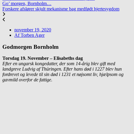
Go’ morgen, Bornholm…
Forskere afslører skjult mekanisme bag medfødt hjertesygdom
november 19, 2020
Af
Torben Ager
Godmorgen Bornholm
Torsdag 19. November – Elisabeths dag
Efter en ungarsk kongedatter, der som 14-årig blev gift med
landgreve Ludvig af Thüringen. Efter hans død i 1227 blev hun
fordrevet og levede til sin død i 1231 et nøjsomt liv, hjælp­som og
gavmild over­for de fattige.