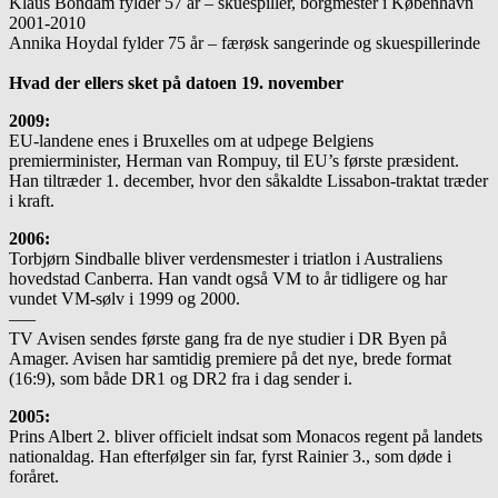
Klaus Bondam fylder 57 år – skuespiller, borgmester i København
2001-2010
Annika Hoydal fylder 75 år – færøsk sangerinde og skuespillerinde
Hvad der ellers sket på datoen 19. november
2009:
EU-landene enes i Bruxelles om at udpege Belgiens
premierminister, Herman van Rompuy, til EU’s første præsident.
Han tiltræder 1. december, hvor den såkaldte Lissabon-traktat træder
i kraft.
2006:
Torbjørn Sindballe bliver verdensmester i triatlon i Australiens
hovedstad Canberra. Han vandt også VM to år tidligere og har
vundet VM-sølv i 1999 og 2000.
—–
TV Avisen sendes første gang fra de nye studier i DR Byen på
Amager. Avisen har samtidig premiere på det nye, brede format
(16:9), som både DR1 og DR2 fra i dag sender i.
2005:
Prins Albert 2. bliver officielt indsat som Monacos regent på landets
nationaldag. Han efterfølger sin far, fyrst Rainier 3., som døde i
foråret.