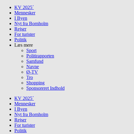
Skip
KV 2025´
to
Mennesker
content
I Byen
Nyt fra Bornholm
Rejser
For turister
Politik
Læs mere
Sport
Politirapporten
Samfund
Navne
Ø-TV
Tro
Shopping
Sponsoreret Indhold
KV 2025´
Mennesker
I Byen
Nyt fra Bornholm
Rejser
For turister
Politik