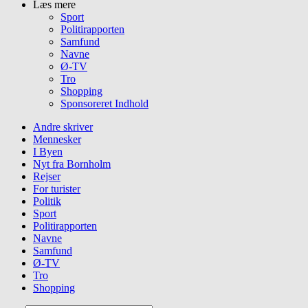
Læs mere
Sport
Politirapporten
Samfund
Navne
Ø-TV
Tro
Shopping
Sponsoreret Indhold
Andre skriver
Mennesker
I Byen
Nyt fra Bornholm
Rejser
For turister
Politik
Sport
Politirapporten
Navne
Samfund
Ø-TV
Tro
Shopping