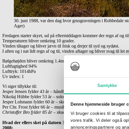
30. juni 1988, var den dag hvor grusgravningen i Robbedale st
Ager)
Fredagen starter skyet, ud på eftermiddagen kommer der regn af og til
Temperaturen bliver omkring 10 grader.
Vinden tiltager og bliver jævn til frisk og drejer til syd og sydøst.
I aften og i nat lidt regn af og til, vinden aftager og bliver svag til le
Bølgehøjden bliver omkring 1.4m
Luftfugtighed 94%
Lufttryk: 1014hPa
Uv index: 1
Samtykke
Vi siger tillykke til:
Jesper Jensen fylder 43 år – håndboldspiller og -træner, landstræner
Nikolaj Hübbe fylder 53 år – solodanser, balletmester,
Vild med Dans
Jesper Lohmann fylder 60 år – skuespiller
Denne hjemmeside bruger c
Per Chr. Frost fylder 66 år – musiker, guitarist i
Gnags
Christoffer Bro fylder 85 år – skuespiller, teaterdirektør
Vi bruger cookies til at tilpas
vores trafik. Vi deler også 
Hvad der ellers sket på datoen 30. oktober
annonceringspartnere og anal
2008: