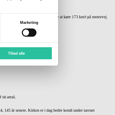
færdigt om cirka 10 dage.
frem, at han ugen før blev noteret for at køre 173 km/t på motorvej.
Marketing
tende omgang.
Tillad alle
sit areal.
4, 145 år senere. Kirken er i dag bedre kendt under navnet