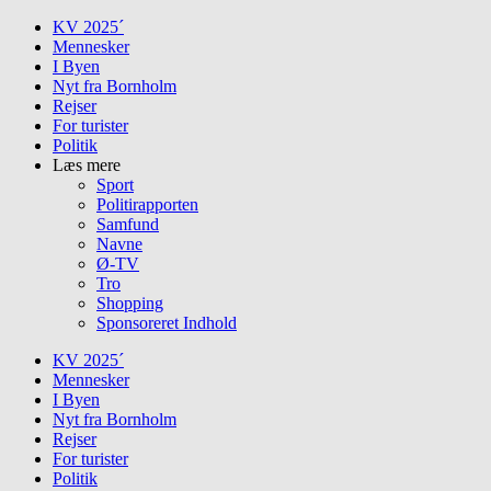
Skip
KV 2025´
to
Mennesker
content
I Byen
Nyt fra Bornholm
Rejser
For turister
Politik
Læs mere
Sport
Politirapporten
Samfund
Navne
Ø-TV
Tro
Shopping
Sponsoreret Indhold
KV 2025´
Mennesker
I Byen
Nyt fra Bornholm
Rejser
For turister
Politik