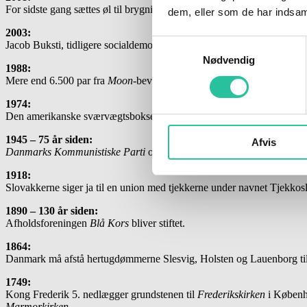
For sidste gang sættes øl til brygning i
Carlsberg
s bygninger i Valby, 
dem, eller som de har indsaml
2003:
Samtykkevalg
Jacob Buksti, tidligere socialdemokratisk trafikminister, træder tilba
Nødvendig
1988:
Mere end 6.500 par fra
Moon
-bevægelsen bliver bunkeviet af sekten
1974:
Den amerikanske sværvægtsbokser Muhammad Ali genvinder sit verde
1945 – 75 år siden:
Afvis
Danmarks Kommunistiske Parti
opnår 18 mandater ved det første folk
1918:
Slovakkerne siger ja til en union med tjekkerne under navnet Tjekkosl
1890 – 130 år siden:
Afholdsforeningen
Blå Kors
bliver stiftet.
1864:
Danmark må afstå hertugdømmerne Slesvig, Holsten og Lauenborg til se
1749:
Kong Frederik 5. nedlægger grundstenen til
Frederikskirken
i Københa
Marmorkirken
.