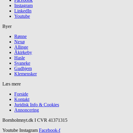
Facebook
Instagram
LinkedIn
Youtube
Byer
Rønne
Nexø
Allinge
Åkirkeby
Hasle
Svaneke
Gudhjem
Klemensker
Læs mere
Forside
Kontakt
Juridisk Info & Cookies​
Annoncering
Bornholmnyt.dk I CVR 41371315
Youtube
Instagram
Facebook-f