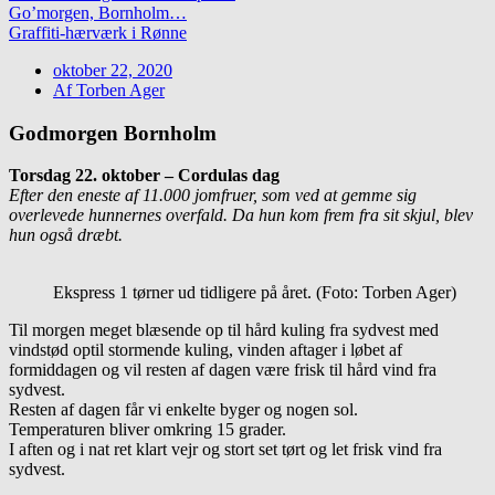
Go’morgen, Bornholm…
Graffiti-hærværk i Rønne
oktober 22, 2020
Af
Torben Ager
Godmorgen Bornholm
Torsdag 22. oktober – Cordulas dag
Efter den eneste af 11.000 jomfruer, som ved at gemme sig
overlevede hunnernes overfald. Da hun kom frem fra sit skjul, blev
hun også dræbt.
Ekspress 1 tørner ud tidligere på året. (Foto: Torben Ager)
Til morgen meget blæsende op til hård kuling fra sydvest med
vindstød optil stormende kuling, vinden aftager i løbet af
formiddagen og vil resten af dagen være frisk til hård vind fra
sydvest.
Resten af dagen får vi enkelte byger og nogen sol.
Temperaturen bliver omkring 15 grader.
I aften og i nat ret klart vejr og stort set tørt og let frisk vind fra
sydvest.