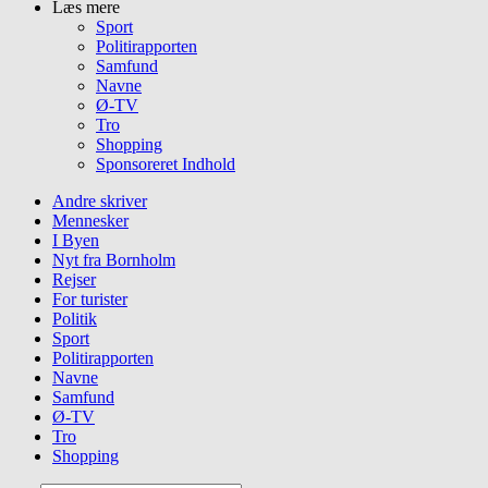
Læs mere
Sport
Politirapporten
Samfund
Navne
Ø-TV
Tro
Shopping
Sponsoreret Indhold
Andre skriver
Mennesker
I Byen
Nyt fra Bornholm
Rejser
For turister
Politik
Sport
Politirapporten
Navne
Samfund
Ø-TV
Tro
Shopping