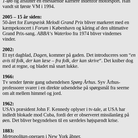
1
-løb og afslutter en enestående karriere indenfor motorsport. Han
vandt sit første VM i 1994.
2005 – 15 år siden:
50-året for
Europæisk Melodi Grand Prix
bliver markeret med en
kæmpekoncert i
Forum
i København og kåring af den ultimative
Grand Prix-sang.
ABBA
‘s
Waterloo
fra 1974 bliver vindernes
vinder.
2002:
Et nyt dagblad,
Dagen
, kommer på gaden. Det introduceres som “
en
avis til folk, der kan læse – fra folk, der kan skrive
“. Det kniber dog
med at regne, og bladet må snart lukke.
1966:
Tv sender første gang udsendelsen
Spørg Århus
. Syv Århus-
professorer svarer i en direkte udsendelse på spørgsmål fra seerne
om alt mellem himmel og jord.
1962:
USA’s præsident John F. Kennedy oplyser i tv-tale, at USA har
indledt blokade mod Cuba, fordi der er ob­ser­veret missilanlæg på
øen. Det bliver begyndelsen til en særdeles højspændt krise.
1883:
Metropolitan
-operaen i New York åbner.