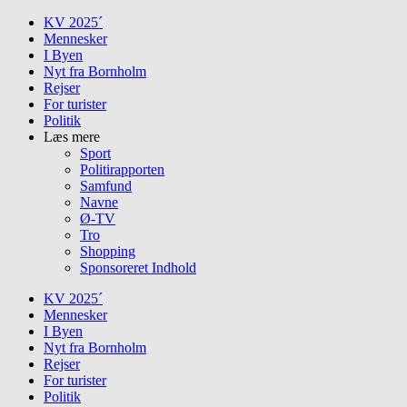
Skip
KV 2025´
to
Mennesker
content
I Byen
Nyt fra Bornholm
Rejser
For turister
Politik
Læs mere
Sport
Politirapporten
Samfund
Navne
Ø-TV
Tro
Shopping
Sponsoreret Indhold
KV 2025´
Mennesker
I Byen
Nyt fra Bornholm
Rejser
For turister
Politik