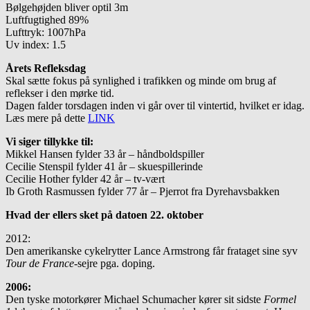
Bølgehøjden bliver optil 3m
Luftfugtighed 89%
Lufttryk: 1007hPa
Uv index: 1.5
Årets Refleksdag
Skal sætte fokus på synlighed i trafikken og minde om brug af
reflekser i den mørke tid.
Dagen falder torsdagen inden vi går over til vintertid, hvilket er idag.
Læs mere på dette
LINK
Vi siger tillykke til:
Mikkel Hansen fylder 33 år – håndboldspiller
Cecilie Stenspil fylder 41 år – skuespillerinde
Cecilie Hother fylder 42 år – tv-vært
Ib Groth Rasmussen fylder 77 år – Pjerrot fra Dyrehavsbakken
Hvad der ellers sket på datoen 22. oktober
2012:
Den amerikanske cykelrytter Lance Armstrong får frataget sine syv
Tour de France
-sejre pga. doping.
2006:
Den tyske motorkører Michael Schumacher kører sit sidste
Formel