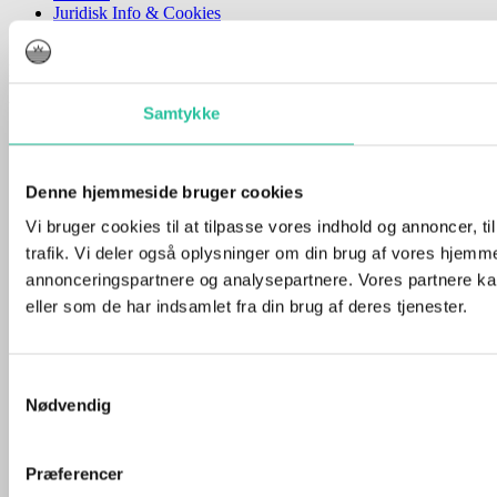
Juridisk Info & Cookies​
Annoncering
Bornholmnyt.dk I CVR 41371315
Youtube
Instagram
Facebook-f
Samtykke
Denne hjemmeside bruger cookies
Vi bruger cookies til at tilpasse vores indhold og annoncer, til
trafik. Vi deler også oplysninger om din brug af vores hjemm
annonceringspartnere og analysepartnere. Vores partnere ka
eller som de har indsamlet fra din brug af deres tjenester.
Samtykkevalg
Nødvendig
Præferencer