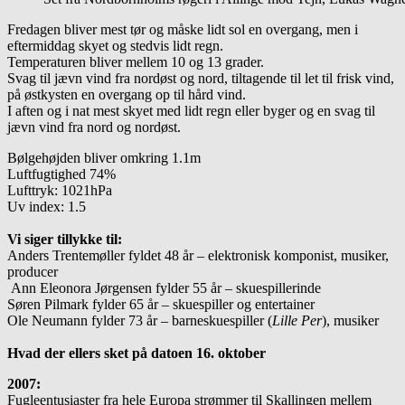
Fredagen bliver mest tør og måske lidt sol en overgang, men i
eftermiddag skyet og stedvis lidt regn.
Temperaturen bliver mellem 10 og 13 grader.
Svag til jævn vind fra nordøst og nord, tiltagende til let til frisk vind,
på østkysten en overgang op til hård vind.
I aften og i nat mest skyet med lidt regn eller byger og en svag til
jævn vind fra nord og nordøst.
Bølgehøjden bliver omkring 1.1m
Luftfugtighed 74%
Lufttryk: 1021hPa
Uv index: 1.5
Vi siger tillykke til:
Anders Trentemøller fyldet 48 år – elektronisk komponist, musiker,
producer
Ann Eleonora Jørgensen fylder 55 år – skuespillerinde
Søren Pilmark fylder 65 år – skuespiller og entertainer
Ole Neumann fylder 73 år – barneskuespiller (
Lille Per
), musiker
Hvad der ellers sket på datoen 16. oktober
2007:
Fugleentusiaster fra hele Europa strømmer til Skallingen mellem