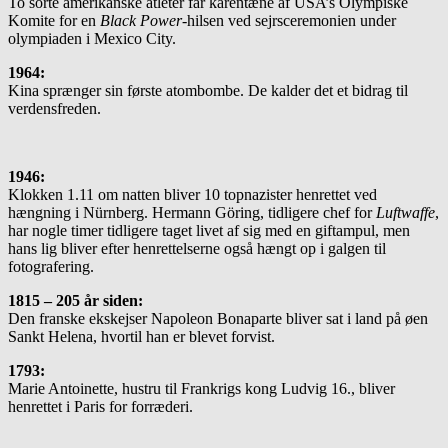
To sorte amerikanske atleter får karentæne af USA’s Olympiske
Komite for en
Black Power
-hilsen ved sejrs­ceremonien under
olympiaden i Mexico City.
1964:
Kina sprænger sin første atombombe. De kalder det et bidrag til
verdensfreden.
1946:
Klokken 1.11 om natten bliver 10 topnazister henrettet ved
hængning i Nürnberg. Hermann Göring, tid­li­gere chef for
Luftwaffe
,
har nogle timer tidligere taget livet af sig med en giftampul, men
hans lig bliver efter henrettelserne også hængt op i galgen til
fotografering.
1815 – 205 år siden:
Den franske ekskejser Napoleon Bonaparte bliver sat i land på øen
Sankt Helena, hvortil han er blevet forvist.
1793:
Marie Antoinette, hustru til Frankrigs kong Ludvig 16., bliver
henrettet i Paris for forræderi.