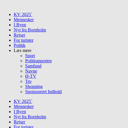
Skip
to
KV 2025´
content
Mennesker
I Byen
Nyt fra Bornholm
Rejser
For turister
Politik
Læs mere
Sport
Politirapporten
Samfund
Navne
Ø-TV
Tro
Shopping
Sponsoreret Indhold
KV 2025´
Mennesker
I Byen
Nyt fra Bornholm
Rejser
For turister