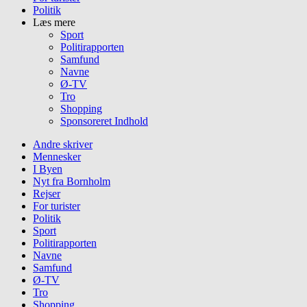
Politik
Læs mere
Sport
Politirapporten
Samfund
Navne
Ø-TV
Tro
Shopping
Sponsoreret Indhold
Andre skriver
Mennesker
I Byen
Nyt fra Bornholm
Rejser
For turister
Politik
Sport
Politirapporten
Navne
Samfund
Ø-TV
Tro
Shopping