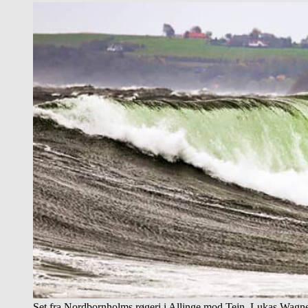
Set fra Nordbornholms røgeri i Allinge mod Tejn, Lukas Wagner