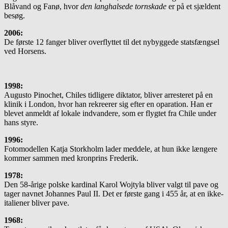
Blåvand og Fanø, hvor
den langhalsede tornskade
er på et sjældent
besøg.
2006:
De første 12 fanger bliver overflyttet til det nybyggede statsfængsel
ved Horsens.
1998:
Augusto Pinochet, Chiles tidligere diktator, bliver arresteret på en
klinik i London, hvor han rekreerer sig efter en oparation. Han er
blevet anmeldt af lokale indvandere, som er flygtet fra Chile under
hans styre.
1996:
Fotomodellen Katja Storkholm lader meddele, at hun ikke længere
kommer sammen med kronprins Frederik.
1978:
Den 58-årige polske kardinal Karol Wojtyla bliver valgt til pave og
tager navnet Johannes Paul II. Det er første gang i 455 år, at en ikke-
italiener bliver pave.
1968: