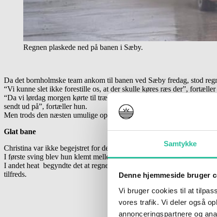
Regnen plaskede ned på banen i Sæby.
Da det bornholmske team ankom til banen ved Sæby fredag, stod regn
“Vi kunne slet ikke forestille os, at der skulle køres ræs der”, fortæller
“Da vi lørdag morgen kørte til træning, havde de dog fået styr på de
sendt ud på”, fortæller hun.
Men trods den næsten umulige opgave gik det bedre end forventet – og
Glat bane
Samtykke
Christina var ikke begejstret for den glatte bane og noget nervøs i førs
I første sving blev hun klemt mellem et autoværn og en anden bil – og 
I andet heat begyndte det at regne meget voldsomt, man kunne næsten ikk
tilfreds.
Denne hjemmeside bruger c
Vi bruger cookies til at tilpas
vores trafik. Vi deler også 
annonceringspartnere og anal