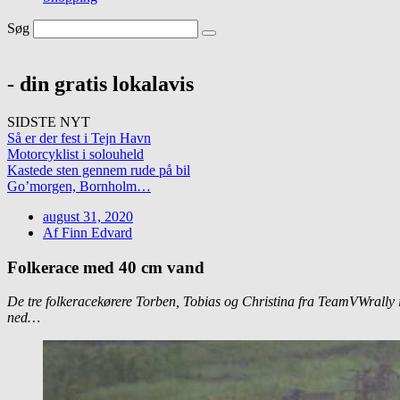
Søg
- din gratis lokalavis
SIDSTE NYT
Så er der fest i Tejn Havn
Motorcyklist i solouheld
Kastede sten gennem rude på bil
Go’morgen, Bornholm…
august 31, 2020
Af
Finn Edvard
Folkerace med 40 cm vand
De tre folkeracekørere Torben, Tobias og Christina fra TeamVWrally 
ned…