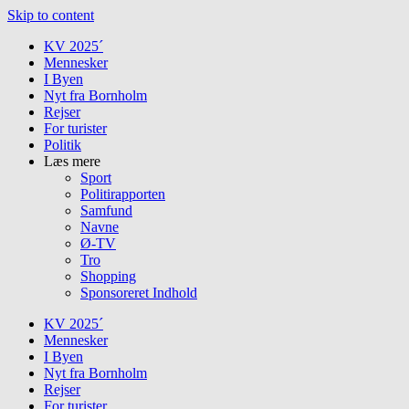
Skip to content
KV 2025´
Mennesker
I Byen
Nyt fra Bornholm
Rejser
For turister
Politik
Læs mere
Sport
Politirapporten
Samfund
Navne
Ø-TV
Tro
Shopping
Sponsoreret Indhold
KV 2025´
Mennesker
I Byen
Nyt fra Bornholm
Rejser
For turister