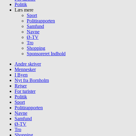
Politik
Læs mere
Sport
Politirapporten
Samfund
Navne
Ø-TV
Tro
Shopping
Sponsoreret Indhold
Andre skriver
Mennesker
I Byen
Nyt fra Bornholm
Rejser
For turister
Politik
Sport
Politirapporten
Navne
Samfund
Ø-TV
Tro
Shopping