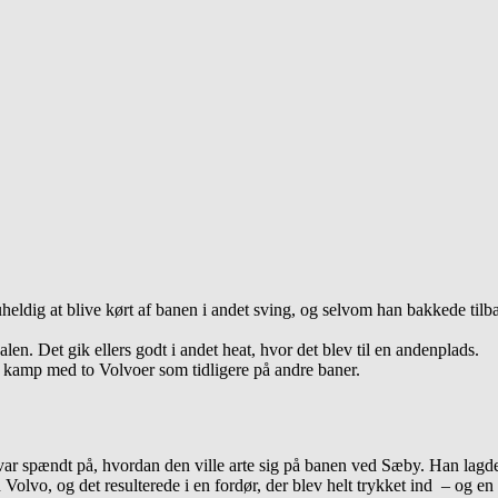
eldig at blive kørt af banen i andet sving, og selvom han bakkede tilba
len. Det gik ellers godt i andet heat, hvor det blev til en andenplads.
 kamp med to Volvoer som tidligere på andre baner.
 var spændt på, hvordan den ville arte sig på banen ved Sæby. Han lagde
olvo, og det resulterede i en fordør, der blev helt trykket ind – og en s