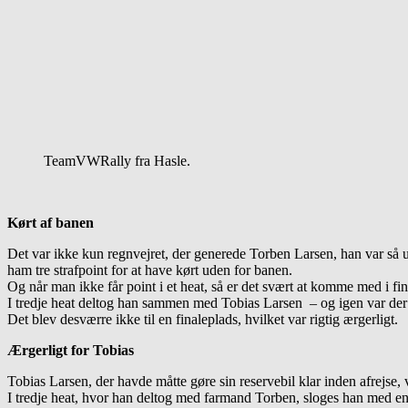
TeamVWRally fra Hasle.
Kørt af banen
Det var ikke kun regnvejret, der generede Torben Larsen, han var så uh
ham tre strafpoint for at have kørt uden for banen.
Og når man ikke får point i et heat, så er det svært at komme med i fina
I tredje heat deltog han sammen med Tobias Larsen – og igen var der
Det blev desværre ikke til en finaleplads, hvilket var rigtig ærgerligt.
Ærgerligt for Tobias
Tobias Larsen, der havde måtte gøre sin reservebil klar inden afrejse,
I tredje heat, hvor han deltog med farmand Torben, sloges han med en V