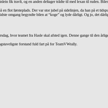
ein fik travlt, og en anden deltager trådte til med lexan til ruden. Bil
n flot førsteplads. Der var stor jubel på sidelinjen, da han på et tidspu
å sidste omgang begyndte bilen at “koge” og lyde dårligt. Og jo, det dår
torsdag, hvor teamet fra Hasle skal afsted igen. Denne gange til den år
ogstaveligste forstand fuld fart på for TeamVWrally.