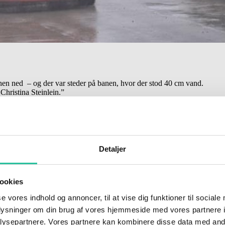
en ned – og der var steder på banen, hvor der stod 40 cm vand.
 Christina Steinlein.”
 største vandmængder på banen, de havde prøvet at håndtere store mængd
 alle biler gennemførte.
Detaljer
te heat.
kom op på to hjul. Heldigvis kom bilen fint ned igen, og racet fortsatt
e se ud af ruden ved startfeltet, og efter heatet var kørt, blev alt kørs
ookies
se vores indhold og annoncer, til at vise dig funktioner til sociale
oplysninger om din brug af vores hjemmeside med vores partnere i
ysepartnere. Vores partnere kan kombinere disse data med andr