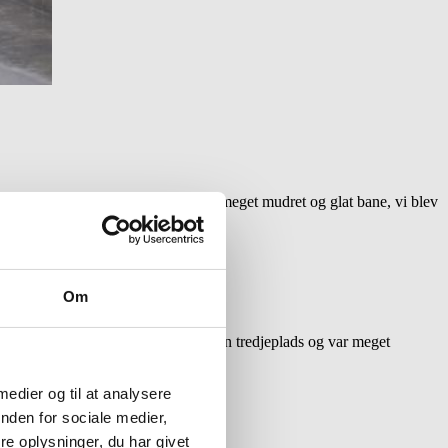
er vand før. Det var dog stadig en meget mudret og glat bane, vi blev
Om
e heldigvis uden smadrede biler.
el indstillet en time. Christina fik en tredjeplads og var meget
 medier og til at analysere
nden for sociale medier,
e oplysninger, du har givet