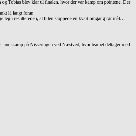
en og Tobias blev klar til finalen, hvor der var kamp om pointene. Der
nkt lå langt foran.
lige tegn resulterede i, at bilen stoppede en kvart omgang før mål…
lige landskamp på Nisseringen ved Næstved, hvor teamet deltager med