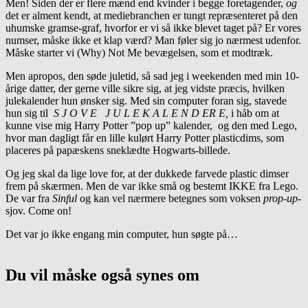
Men! Siden der er flere mænd end kvinder i begge foretagender,
og
det er alment kendt, at mediebranchen er tungt repræsenteret på den
uhumske gramse-graf, hvorfor er vi så ikke blevet taget på? Er vores
numser, måske ikke et klap værd? Man føler sig jo nærmest udenfor.
Måske starter vi (Why) Not Me bevægelsen, som et modtræk.
Men apropos, den søde juletid, så sad jeg i weekenden med min 10-
årige datter, der gerne ville sikre sig, at jeg vidste præcis, hvilken
julekalender hun ønsker sig. Med sin computer foran sig, stavede
hun sig til
S J O V E J U L E K A L E N D ER E,
i håb om at
kunne vise mig Harry Potter ”pop up” kalender, og den med Lego,
hvor man dagligt får en lille kulørt Harry Potter plasticdims, som
placeres på papæskens sneklædte Hogwarts-billede.
Og jeg skal da lige love for, at der dukkede farvede plastic dimser
frem på skærmen. Men de var ikke små og bestemt IKKE fra Lego.
De var fra
Sinful
og kan vel nærmere betegnes som voksen
prop-up
-
sjov. Come on!
Det var jo ikke engang min computer, hun søgte på…
Du vil måske også synes om