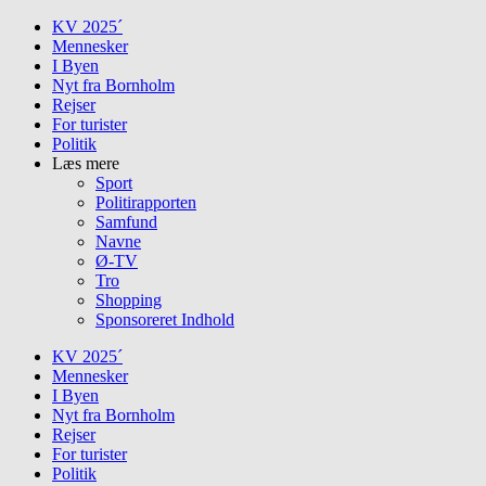
Skip
KV 2025´
to
Mennesker
content
I Byen
Nyt fra Bornholm
Rejser
For turister
Politik
Læs mere
Sport
Politirapporten
Samfund
Navne
Ø-TV
Tro
Shopping
Sponsoreret Indhold
KV 2025´
Mennesker
I Byen
Nyt fra Bornholm
Rejser
For turister
Politik