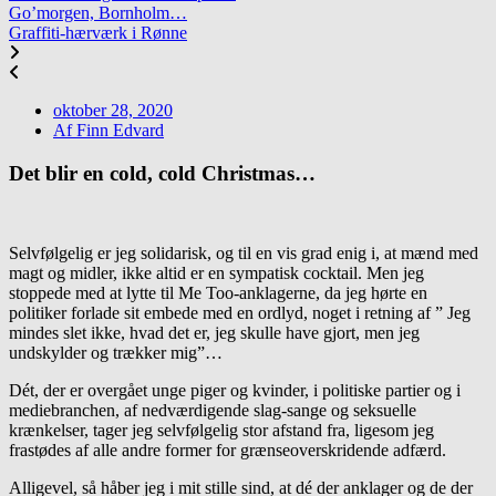
Go’morgen, Bornholm…
Graffiti-hærværk i Rønne
oktober 28, 2020
Af
Finn Edvard
Det blir en cold, cold Christmas…
Selvfølgelig er jeg solidarisk, og til en vis grad enig i, at mænd med
magt og midler, ikke altid er en sympatisk cocktail. Men jeg
stoppede med at lytte til Me Too-anklagerne, da jeg hørte en
politiker forlade sit embede med en ordlyd, noget i retning af ” Jeg
mindes slet ikke, hvad det er, jeg skulle have gjort, men jeg
undskylder og trækker mig”…
Dét, der er overgået unge piger og kvinder, i politiske partier og i
mediebranchen, af nedværdigende slag-sange og seksuelle
krænkelser, tager jeg selvfølgelig stor afstand fra, ligesom jeg
frastødes af alle andre former for grænseoverskridende adfærd.
Alligevel, så håber jeg i mit stille sind, at dé der anklager og de der