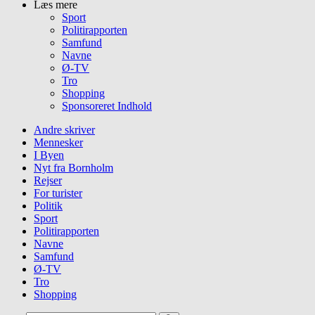
Læs mere
Sport
Politirapporten
Samfund
Navne
Ø-TV
Tro
Shopping
Sponsoreret Indhold
Andre skriver
Mennesker
I Byen
Nyt fra Bornholm
Rejser
For turister
Politik
Sport
Politirapporten
Navne
Samfund
Ø-TV
Tro
Shopping