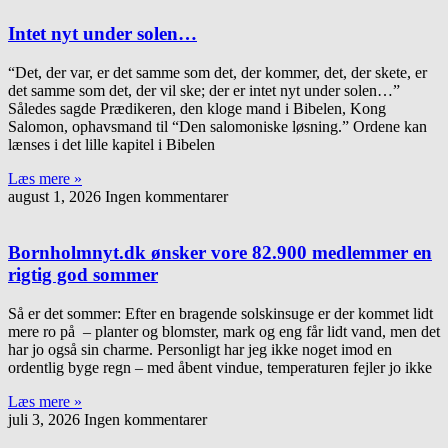
Intet nyt under solen…
“Det, der var, er det samme som det, der kommer, det, der skete, er
det samme som det, der vil ske; der er intet nyt under solen…”
Således sagde Prædikeren, den kloge mand i Bibelen, Kong
Salomon, ophavsmand til “Den salomoniske løsning.” Ordene kan
lænses i det lille kapitel i Bibelen
Læs mere »
august 1, 2026
Ingen kommentarer
Bornholmnyt.dk ønsker vore 82.900 medlemmer en
rigtig god sommer
Så er det sommer: Efter en bragende solskinsuge er der kommet lidt
mere ro på – planter og blomster, mark og eng får lidt vand, men det
har jo også sin charme. Personligt har jeg ikke noget imod en
ordentlig byge regn – med åbent vindue, temperaturen fejler jo ikke
Læs mere »
juli 3, 2026
Ingen kommentarer