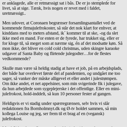
er anklagede, alle er retmæssigt sat i bås. De er jo stemplede for
livet, så at sige. Tænk, hvis nogen er revet med i faldet,
uretmæssigt..
Men udover, at Coronaen begrænser forsamlingsantallet ved de
kommende firmajulefrokoster, så står det nok klart for enhver, at
kinddans med to meters afstand, ik´ kommer til at ske, -og da slet
ikke med en mand. For enten er de fyrede, har trukket sig, eller er
for kloge til, så meget som at nærme sig, én af det modsatte køn. Så
mon ikke, det bliver en cold cold christmas, uden skingre karaoke
udgaver af Santa Baby og flirtende julegodter…for de flestes
vedkommende?
Skulle man være så heldig stadig at have et job, på en arbejdsplads,
der både har overlevet første del af pandemien,
og
undgået me too
sager, så vanker der måske alligevel et eller andet i julestrømpen.
Om ikke andet, et net appelsiner, som min svigerinde fik i julegave,
da hun arbejdede som sygeplejerske i det offentlige. Eller en mini-
julefrokost, hold-inddelt, så kun 10 personer fester af gangen.
Heldigvis er vi stadig under spærregrænsen, selv hvis vi slår
redaktionen fra Bornholmnyt.dk og Ø-tv holdet sammen, så min
kollega Louise og jeg, ser frem til et brag af en (vegansk)
julefrokost.