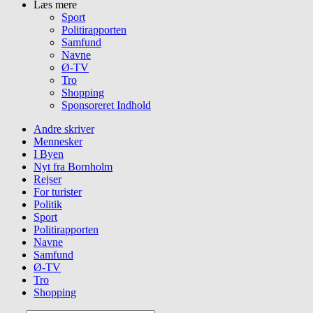
Læs mere
Sport
Politirapporten
Samfund
Navne
Ø-TV
Tro
Shopping
Sponsoreret Indhold
Andre skriver
Mennesker
I Byen
Nyt fra Bornholm
Rejser
For turister
Politik
Sport
Politirapporten
Navne
Samfund
Ø-TV
Tro
Shopping