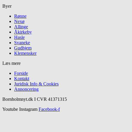
Byer
Rønne
Nexø
Allinge
Åkirkeby
Hasle
Svaneke
Gudhjem
Klemensker
Læs mere
Forside
Kontakt
Juridisk Info & Cookies​
Annoncering
Bornholmnyt.dk I CVR 41371315
Youtube
Instagram
Facebook-f