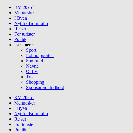
Skip
KV 2025´
to
Mennesker
content
I Byen
Nyt fra Bornholm
Rejser
For turister
Politik
Læs mere
Sport
Politirapporten
Samfund
Navne
Ø-TV
Tro
Shopping
Sponsoreret Indhold
KV 2025´
Mennesker
I Byen
Nyt fra Bornholm
Rejser
For turister
Politik