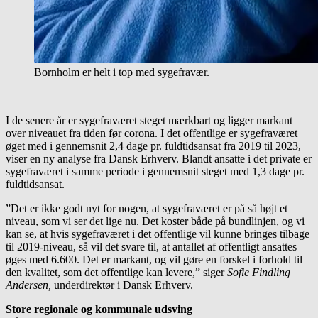
Bornholm er helt i top med sygefravær.
I de senere år er sygefraværet steget mærkbart og ligger markant
over niveauet fra tiden før corona. I det offentlige er sygefraværet
øget med i gennemsnit 2,4 dage pr. fuldtidsansat fra 2019 til 2023,
viser en ny analyse fra Dansk Erhverv. Blandt ansatte i det private er
sygefraværet i samme periode i gennemsnit steget med 1,3 dage pr.
fuldtidsansat.
”Det er ikke godt nyt for nogen, at sygefraværet er på så højt et
niveau, som vi ser det lige nu. Det koster både på bundlinjen, og vi
kan se, at hvis sygefraværet i det offentlige vil kunne bringes tilbage
til 2019-niveau, så vil det svare til, at antallet af offentligt ansattes
øges med 6.600. Det er markant, og vil gøre en forskel i forhold til
den kvalitet, som det offentlige kan levere,” siger
Sofie Findling
Andersen,
underdirektør i Dansk Erhverv.
Store regionale og kommunale udsving