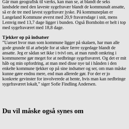
Går man geografisk til værks, kan man se, at blandt de seks
landsdele med den laveste sygefravær blandt de kommunalt ansatte,
så er de tre med lavest sygefravær jyske. På kommuneplan er
Langeland Kommune øverst med 20,9 fraværsdage i snit, mens
Lemvig med 13,7 dage ligger i bunden. Også Bornholm er helt i top
med sygefraværet med 18,8 dage.
Tjekker op på indsatser
”Uanset hvor man som kommune ligger på skalaen, har man alle
gode grunde til at arbejde for at sikre færre sygedage blandt de
ansatte. Jeg er sådan set ikke i tvivl om, at man rundt omkring i
kommunerne gør meget for at nedbringe sygefraværet. Og det er mit
håb og min opfordring, at man med disse nye tal i hånden i den
enkelte kommune tjekker op på sine indsatser og ser, om man måske
kunne gøre endnu mere, end man allerede gør. For der er jo
konkrete gevinster for involverede at hente, hvis man kan nedbringe
sygefraværet lokalt,” siger Sofie Findling Andersen.
Du vil måske også synes om