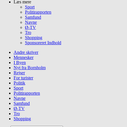
Læs mere
Sport
Politirapporten
Samfund
Navne
Ø-TV
Tro
Shopping
Sponsoreret Indhold
Andre skriver
Mennesker
I Byen
Nyt fra Bornholm
Rejser
For turister
Politik
Sport
Politirapporten
Navne
Samfund
Ø-TV
Tro
Shopping