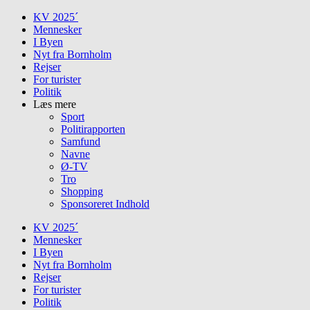
Skip
KV 2025´
to
Mennesker
content
I Byen
Nyt fra Bornholm
Rejser
For turister
Politik
Læs mere
Sport
Politirapporten
Samfund
Navne
Ø-TV
Tro
Shopping
Sponsoreret Indhold
KV 2025´
Mennesker
I Byen
Nyt fra Bornholm
Rejser
For turister
Politik