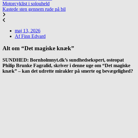
Motorcyklist i solouheld
Kastede sten gennem rude på bil
maj 13, 2026
Af
Finn Edvard
Alt om “Det magiske knæk”
SUNDHED: Bornholmnyt.dk’s sundhedsekspert, osteopat
Philip Brunke Fagralid, skriver i denne uge om “Det magiske
knæk” – kan det udrette mirakler på smerte og bevægelighed?