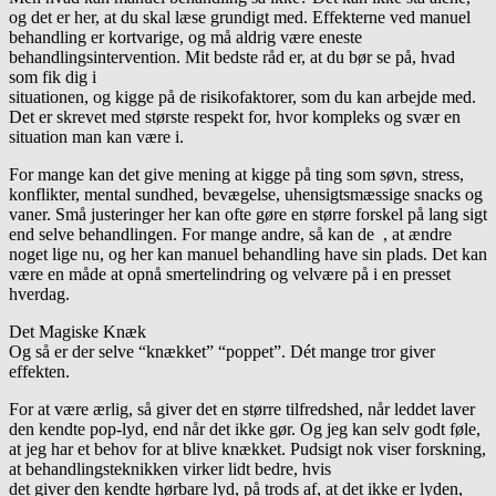
og det er her, at du skal læse grundigt med. Effekterne ved manuel
behandling er kortvarige, og må aldrig være eneste
behandlingsintervention. Mit bedste råd er, at du bør se på, hvad
som fik dig i
situationen, og kigge på de risikofaktorer, som du kan arbejde med.
Det er skrevet med største respekt for, hvor kompleks og svær en
situation man kan være i.
For mange kan det give mening at kigge på ting som søvn, stress,
konflikter, mental sundhed, bevægelse, uhensigtsmæssige snacks og
vaner. Små justeringer her kan ofte gøre en større forskel på lang sigt
end selve behandlingen. For mange andre, så kan de , at ændre
noget lige nu, og her kan manuel behandling have sin plads. Det kan
være en måde at opnå smertelindring og velvære på i en presset
hverdag.
Det Magiske Knæk
Og så er der selve “knækket” “poppet”. Dét mange tror giver
effekten.
For at være ærlig, så giver det en større tilfredshed, når leddet laver
den kendte pop-lyd, end når det ikke gør. Og jeg kan selv godt føle,
at jeg har et behov for at blive knækket. Pudsigt nok viser forskning,
at behandlingsteknikken virker lidt bedre, hvis
det giver den kendte hørbare lyd, på trods af, at det ikke er lyden,