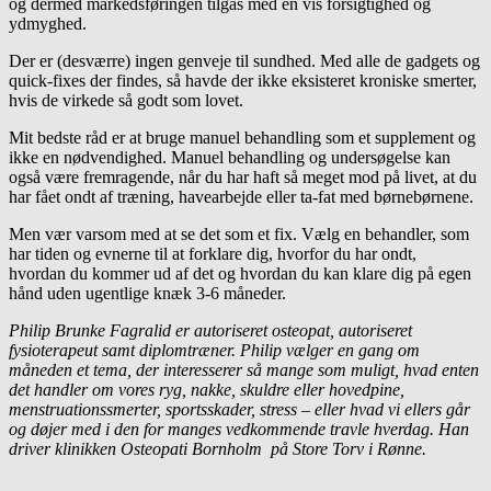
og dermed markedsføringen tilgås med en vis forsigtighed og
ydmyghed.
Der er (desværre) ingen genveje til sundhed. Med alle de gadgets og
quick-fixes der findes, så havde der ikke eksisteret kroniske smerter,
hvis de virkede så godt som lovet.
Mit bedste råd er at bruge manuel behandling som et supplement og
ikke en nødvendighed. Manuel behandling og undersøgelse kan
også være fremragende, når du har haft så meget mod på livet, at du
har fået ondt af træning, havearbejde eller ta-fat med børnebørnene.
Men vær varsom med at se det som et fix. Vælg en behandler, som
har tiden og evnerne til at forklare dig, hvorfor du har ondt,
hvordan du kommer ud af det og hvordan du kan klare dig på egen
hånd uden ugentlige knæk 3-6 måneder.
Philip Brunke Fagralid er autoriseret osteopat, autoriseret
fysioterapeut samt diplomtræner. Philip vælger en gang om
måneden et tema, der interesserer så mange som muligt, hvad enten
det handler om vores ryg, nakke, skuldre eller hovedpine,
menstruationssmerter, sportsskader, stress – eller hvad vi ellers går
og døjer med i den for manges vedkommende travle hverdag. Han
driver klinikken Osteopati Bornholm på Store Torv i Rønne.