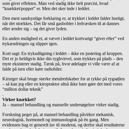
som giver effekten. Man ved stadig ikke helt præcist, hvad
“knækket/poppet” er. Men det sker inde i leddet.
Den mest sandsynlige forklaring er, at trykket i leddet falder hurtigt,
når det strækkes. Det får små gasbobler i ledvæsken til at dannes
eller ændre sig – og det giver lyden.
En anden mulighed er, at vævet i leddet kortvarigt “giver efter” ved
trykændringen og slipper igen.
Kort sagt: En trykudligning i leddet – ikke en justering af kroppen.
Det er jo heldigvis ikke din ryghvirvel, som trykkes på plads – den
myte eksisterer stadig. Tænk på, hvor ødelagte vi ville være af at
falde på isen eller køre radiobiler.
Kirurger skal bruge stærke metalredskaber for at rykke på rygsøjlen
– så kan jeg eller en kiropraktor altså ikke bare gøre det med vores
“million dollar teknik”
.
Virker knækket?
Ja – manuel behandling og manuelle undersøgelser virker stadig.
Forskning peger på, at manuel behandling påvirker mekanisk,
neurologisk, hormonelt og immunologisk på én gang. Men
evidensen bag er generelt lav til moderat, og derfor skal resultaterne