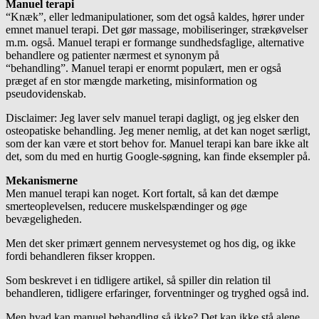
Manuel terapi
“Knæk”, eller ledmanipulationer, som det også kaldes, hører under
emnet manuel terapi. Det gør massage, mobiliseringer, strækøvelser
m.m. også. Manuel terapi er formange sundhedsfaglige, alternative
behandlere og patienter nærmest et synonym på
“behandling”. Manuel terapi er enormt populært, men er også
præget af en stor mængde marketing, misinformation og
pseudovidenskab.
Disclaimer: Jeg laver selv manuel terapi dagligt, og jeg elsker den
osteopatiske behandling. Jeg mener nemlig, at det kan noget særligt,
som der kan være et stort behov for. Manuel terapi kan bare ikke alt
det, som du med en hurtig Google-søgning, kan finde eksempler på.
Mekanismerne
Men manuel terapi kan noget. Kort fortalt, så kan det dæmpe
smerteoplevelsen, reducere muskelspændinger og øge
bevægeligheden.
Men det sker primært gennem nervesystemet og hos dig, og ikke
fordi behandleren fikser kroppen.
Som beskrevet i en tidligere artikel, så spiller din relation til
behandleren, tidligere erfaringer, forventninger og tryghed også ind.
Men hvad kan manuel behandling så ikke? Det kan ikke stå alene,