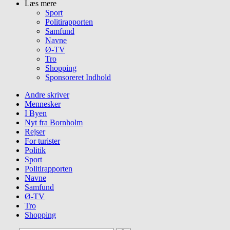
Læs mere
Sport
Politirapporten
Samfund
Navne
Ø-TV
Tro
Shopping
Sponsoreret Indhold
Andre skriver
Mennesker
I Byen
Nyt fra Bornholm
Rejser
For turister
Politik
Sport
Politirapporten
Navne
Samfund
Ø-TV
Tro
Shopping