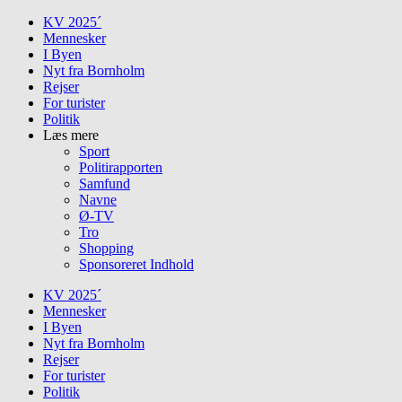
Skip
KV 2025´
to
Mennesker
content
I Byen
Nyt fra Bornholm
Rejser
For turister
Politik
Læs mere
Sport
Politirapporten
Samfund
Navne
Ø-TV
Tro
Shopping
Sponsoreret Indhold
KV 2025´
Mennesker
I Byen
Nyt fra Bornholm
Rejser
For turister
Politik