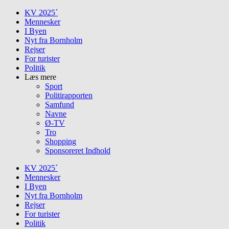
Skip
KV 2025´
to
Mennesker
content
I Byen
Nyt fra Bornholm
Rejser
For turister
Politik
Læs mere
Sport
Politirapporten
Samfund
Navne
Ø-TV
Tro
Shopping
Sponsoreret Indhold
KV 2025´
Mennesker
I Byen
Nyt fra Bornholm
Rejser
For turister
Politik