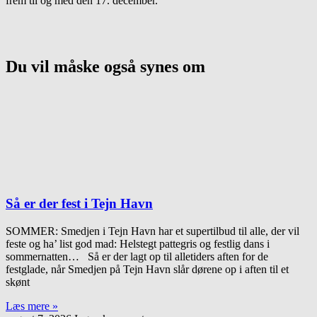
frem til og med den 17. december.
Du vil måske også synes om
Så er der fest i Tejn Havn
SOMMER: Smedjen i Tejn Havn har et supertilbud til alle, der vil
feste og ha’ list god mad: Helstegt pattegris og festlig dans i
sommernatten… Så er der lagt op til alletiders aften for de
festglade, når Smedjen på Tejn Havn slår dørene op i aften til et
skønt
Læs mere »