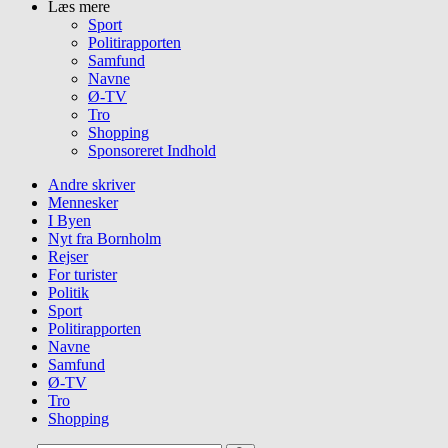
Læs mere
Sport
Politirapporten
Samfund
Navne
Ø-TV
Tro
Shopping
Sponsoreret Indhold
Andre skriver
Mennesker
I Byen
Nyt fra Bornholm
Rejser
For turister
Politik
Sport
Politirapporten
Navne
Samfund
Ø-TV
Tro
Shopping