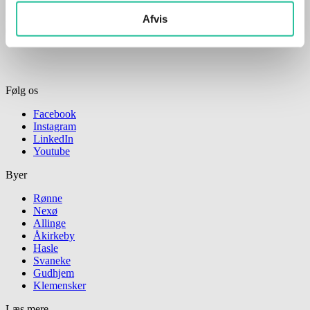
MORGENHILSEN: Søndag 10. august. Solen står op klokken
Afvis
05.24 og går ned klokken 20.46. Dagen er aftaget med 2 timer
Følg os
Facebook
Instagram
LinkedIn
Youtube
Byer
Rønne
Nexø
Allinge
Åkirkeby
Hasle
Svaneke
Gudhjem
Klemensker
Læs mere