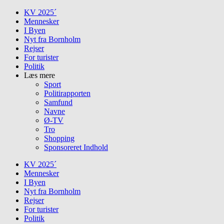
Skip
KV 2025´
to
Mennesker
content
I Byen
Nyt fra Bornholm
Rejser
For turister
Politik
Læs mere
Sport
Politirapporten
Samfund
Navne
Ø-TV
Tro
Shopping
Sponsoreret Indhold
KV 2025´
Mennesker
I Byen
Nyt fra Bornholm
Rejser
For turister
Politik