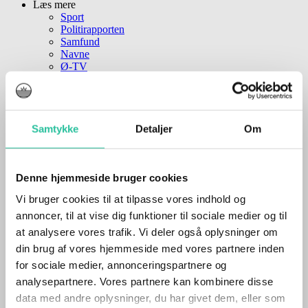
Læs mere
Sport
Politirapporten
Samfund
Navne
Ø-TV
Tro
Shopping
Sponsoreret Indhold
Andre skriver
Samtykke
Detaljer
Om
Mennesker
I Byen
Nyt fra Bornholm
Rejser
Denne hjemmeside bruger cookies
For turister
Vi bruger cookies til at tilpasse vores indhold og
Politik
Sport
annoncer, til at vise dig funktioner til sociale medier og til
Politirapporten
at analysere vores trafik. Vi deler også oplysninger om
Navne
din brug af vores hjemmeside med vores partnere inden
Samfund
Ø-TV
for sociale medier, annonceringspartnere og
Tro
analysepartnere. Vores partnere kan kombinere disse
Shopping
data med andre oplysninger, du har givet dem, eller som