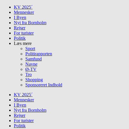
Skip
KV 2025´
to
Mennesker
content
I Byen
Nyt fra Bornholm
Rejser
For turister
Politik
Læs mere
Sport
Politirapporten
Samfund
Navne
Ø-TV
Tro
Shopping
Sponsoreret Indhold
KV 2025´
Mennesker
I Byen
Nyt fra Bornholm
Rejser
For turister
Politik