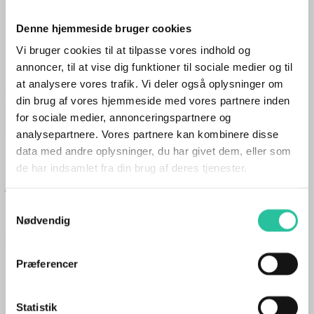
Søg
Denne hjemmeside bruger cookies
- din gratis lokalavis
Vi bruger cookies til at tilpasse vores indhold og
annoncer, til at vise dig funktioner til sociale medier og til
SIDSTE NYT
at analysere vores trafik. Vi deler også oplysninger om
Så er der fest i Tejn Havn
din brug af vores hjemmeside med vores partnere inden
Motorcyklist i solouheld
Kastede sten gennem rude på bil
for sociale medier, annonceringspartnere og
Go’morgen, Bornholm…
analysepartnere. Vores partnere kan kombinere disse
data med andre oplysninger, du har givet dem, eller som
de har indsamlet fra din brug af deres tjenester.
juli 18, 2025
Samtykkevalg
Nødvendig
Tour’en: Godt gået, Jonas…
Præferencer
Det var efter 12. etape på Hautacam, Jonas Vingegaard trillede
cyklen ned mod sit hold Visma Lease a Bike’s holdbus
Statistik