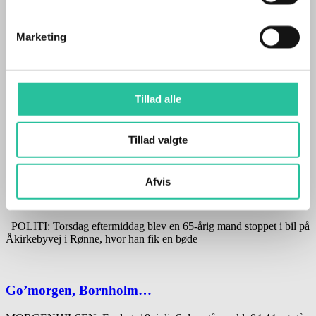
Bornholmsk samarbejde i luften
Marketing
LUFTFART: Nu kan passagererne nyde en Bornholmerkiks, når de
flyver på alle DATs danske ruter Siden februar i år
Tillad alle
Musik Festivalen: Fem blæsere – og en pianist…
MUSIK: Så er alt klart til Bornholms Musikfestival, der har
Tillad valgte
premiere mandag 21. juli i Aa Kirke Af Lene
Afvis
Der skal to nummerplader på bilen
POLITI: Torsdag eftermiddag blev en 65-årig mand stoppet i bil på
Åkirkebyvej i Rønne, hvor han fik en bøde
Go’morgen, Bornholm…