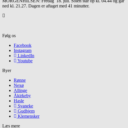
MORGENHILSEN: Fredag 18. juli. Solen står op kl. 04.44 og går
ned kl. 21.27. Dagen er aftaget med 41 minutter.
Følg os
Facebook
Instagram
LinkedIn
Youtube
Byer
Rønne
Nexø
Allinge
Åkirkeby
Hasle
Svaneke
Gudhjem
Klemensker
Læs mere