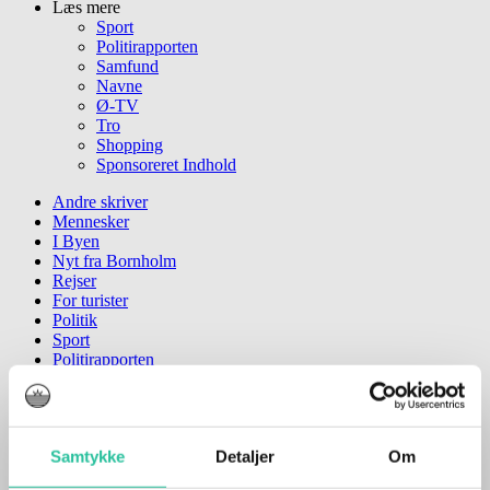
Læs mere
Sport
Politirapporten
Samfund
Navne
Ø-TV
Tro
Shopping
Sponsoreret Indhold
Andre skriver
Mennesker
I Byen
Nyt fra Bornholm
Rejser
For turister
Politik
Sport
Politirapporten
Navne
Samfund
Ø-TV
Tro
Samtykke
Detaljer
Om
Shopping