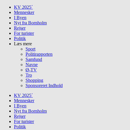
Skip
KV 2025´
to
Mennesker
content
I Byen
Nyt fra Bornholm
Rejser
For turister
Politik
Læs mere
Sport
Politirapporten
Samfund
Navne
Ø-TV
Tro
Shopping
Sponsoreret Indhold
KV 2025´
Mennesker
I Byen
Nyt fra Bornholm
Rejser
For turister
Politik