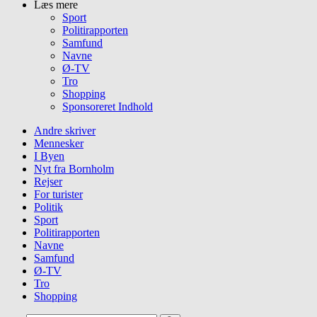
Læs mere
Sport
Politirapporten
Samfund
Navne
Ø-TV
Tro
Shopping
Sponsoreret Indhold
Andre skriver
Mennesker
I Byen
Nyt fra Bornholm
Rejser
For turister
Politik
Sport
Politirapporten
Navne
Samfund
Ø-TV
Tro
Shopping