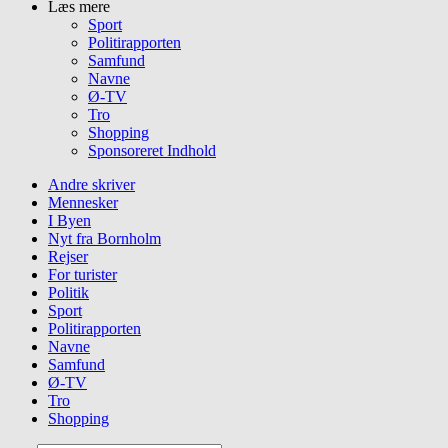
Læs mere
Sport
Politirapporten
Samfund
Navne
Ø-TV
Tro
Shopping
Sponsoreret Indhold
Andre skriver
Mennesker
I Byen
Nyt fra Bornholm
Rejser
For turister
Politik
Sport
Politirapporten
Navne
Samfund
Ø-TV
Tro
Shopping