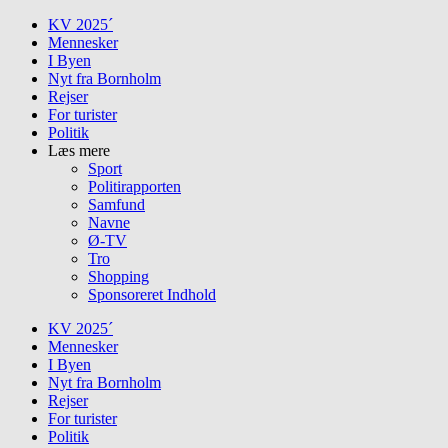
Skip
KV 2025´
to
Mennesker
content
I Byen
Nyt fra Bornholm
Rejser
For turister
Politik
Læs mere
Sport
Politirapporten
Samfund
Navne
Ø-TV
Tro
Shopping
Sponsoreret Indhold
KV 2025´
Mennesker
I Byen
Nyt fra Bornholm
Rejser
For turister
Politik