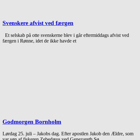
Svenskere afvist ved færgen
Et selskab på otte svenskerne blev i går eftermiddags afvist ved
færgen i Rønne, idet de ikke havde et
Godmorgen Bornholm
Lørdag 25. juli – Jakobs dag. Efter apostlen Jakob den Ældre, som
var søn af fiskeren Zebedæus ved Genezareth Sø.