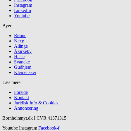
Instagram
LinkedIn
Youtube
Byer
Rønne
Nexø
Allinge
Åkirkeby
Hasle
Svaneke
Gudhjem
Klemensker
Læs mere
Forside
Kontakt
Juridisk Info & Cookies​
Annoncering
Bornholmnyt.dk I CVR 41371315
Youtube
Instagram
Facebook-f