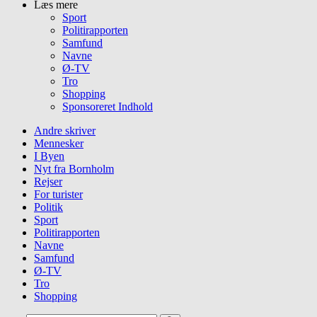
Læs mere
Sport
Politirapporten
Samfund
Navne
Ø-TV
Tro
Shopping
Sponsoreret Indhold
Andre skriver
Mennesker
I Byen
Nyt fra Bornholm
Rejser
For turister
Politik
Sport
Politirapporten
Navne
Samfund
Ø-TV
Tro
Shopping