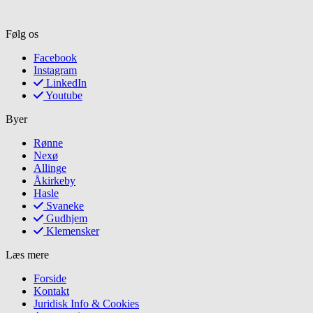
Følg os
Facebook
Instagram
LinkedIn
Youtube
Byer
Rønne
Nexø
Allinge
Åkirkeby
Hasle
Svaneke
Gudhjem
Klemensker
Læs mere
Forside
Kontakt
Juridisk Info & Cookies​