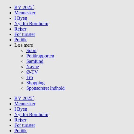
Skip
KV 2025´
to
Mennesker
content
I Byen
Nyt fra Bornholm
Rejser
For turister
Politik
Læs mere
Sport
Politirapporten
Samfund
Navne
Ø-TV
Tro
Shopping
Sponsoreret Indhold
KV 2025´
Mennesker
I Byen
Nyt fra Bornholm
Rejser
For turister
Politik