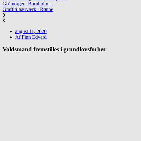
Go’morgen, Bornholm…
Graffiti-hærværk i Rønne
august 11, 2020
Af
Finn Edvard
Voldsmand fremstilles i grundlovsforhør