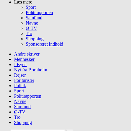
Læs mere
Sport
Politirapporten
Samfund
Navne
Ø-TV
Tro
Shopping
Sponsoreret Indhold
Andre skriver
Mennesker
I Byen
Nyt fra Bornholm
Rejser
For turister
Politik
Sport
Politirapporten
Navne
Samfund
Ø-TV
Tro
Shopping