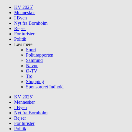
Skip
KV 2025´
to
Mennesker
content
I Byen
Nyt fra Bornholm
Rejser
For turister
Politik
Læs mere
Sport
Politirapporten
Samfund
Navne
Ø-TV
Tro
Shopping
Sponsoreret Indhold
KV 2025´
Mennesker
I Byen
Nyt fra Bornholm
Rejser
For turister
Politik