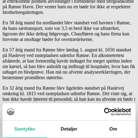
at efterkomme politiets anvisninger i forbindelse med færgeankomst
på Rønne Havn. Der venter ham nu en bøde for ikke at respektere
færdselsreguleringen.
En 58 årig mand fra nordlandet blev standset ved havnen i Rønne,
da hans særtransport, som var 3,5 m bred ikke var afmærket,
ligesom der ikke deltog følgevogn. Chaufføren og hans firma kan
forvente at modtage bøder for overtrædelserne.
En 57 årig mand fra Rønne blev lørdag 1. august kl. 1650 standset
på Haslevej ved rastepladsen udenfor Rønne. En alkometertest
afslørede, at han formentlig havde indtaget for meget spiritus inden
sin kørsel, så han blev anholdt og indbragt til hospitalet, hvor han fik
udtaget en blodprøve. Han må nu afvente analyseerklæringen, der
bestemmer promillens størrelse.
En 32 årig mand fra Rønne blev ligeledes standset på Haslevej
omkring kl. 1815 ved rastepladsen udenfor Rønne. Det viste sig, at
han ikke havde førerret til personbil, så han kan nu afvente en bøde i
e-boks.
En 57 årig turist blev søndag 2. august ved 10-tiden på
Zahrtmannsvej i Rønne sigtet for at tale i mobiltelefon under
kørslen. Han modtager nu en bøde og et klip i kørekortet.
Samtykke
Detaljer
Om
En 46 årig fynbo blev også søndag kl. 11.35 på Rønnevej i Nylars