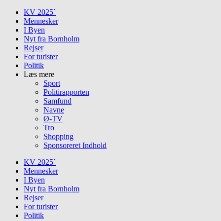
Skip
KV 2025´
to
Mennesker
content
I Byen
Nyt fra Bornholm
Rejser
For turister
Politik
Læs mere
Sport
Politirapporten
Samfund
Navne
Ø-TV
Tro
Shopping
Sponsoreret Indhold
KV 2025´
Mennesker
I Byen
Nyt fra Bornholm
Rejser
For turister
Politik