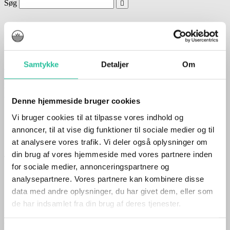
Søg
- din gratis lokalavis
SIDSTE NYT
Samtykke
Detaljer
Om
Sif Hansen: Vi undervurderer ikke Viking-RIK
Jeg fandt en notesbog…
Go’morgen, Bornholm…
Kristen sommerkonference i Rønne
Denne hjemmeside bruger cookies
Vi bruger cookies til at tilpasse vores indhold og
annoncer, til at vise dig funktioner til sociale medier og til
august 14, 2020
Af
Finn Edvard
at analysere vores trafik. Vi deler også oplysninger om
din brug af vores hjemmeside med vores partnere inden
To på en knallert – uden styrthjelm
for sociale medier, annonceringspartnere og
analysepartnere. Vores partnere kan kombinere disse
data med andre oplysninger, du har givet dem, eller som
de har indsamlet fra din brug af deres tjenester.
Ved en færdselskontrol ved Campus onsdag kl. 11.39 er to 15-årige
drenge sigtet for at køre som passager på en knallert og ikke bære