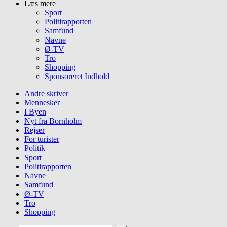
Læs mere
Sport
Politirapporten
Samfund
Navne
Ø-TV
Tro
Shopping
Sponsoreret Indhold
Andre skriver
Mennesker
I Byen
Nyt fra Bornholm
Rejser
For turister
Politik
Sport
Politirapporten
Navne
Samfund
Ø-TV
Tro
Shopping