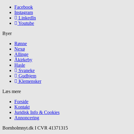
Facebook
Instagram
LinkedIn
Youtube
Byer
Rønne
Nexø
Allinge
Åkirkeby
Hasle
Svaneke
Gudhjem
Klemensker
Læs mere
Forside
Kontakt
Juridisk Info & Cookies​
Annoncering
Bornholmnyt.dk I CVR 41371315