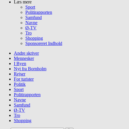
Læs mere
Sport
Politirapporten
Samfund
Navne
Ø-TV
Tro
Shopping
Sponsoreret Indhold
Andre skriver
Mennesker
I Byen
Nyt fra Bornholm
Rejser
For turister
Politik
Sport
Politirapporten
Navne
Samfund
Ø-TV
Tro
Shopping