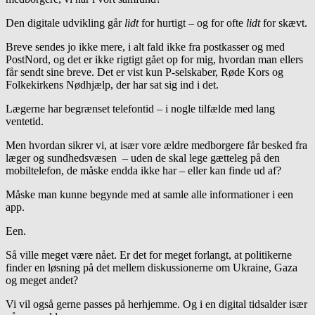
Den digitale udvikling går
lidt
for hurtigt – og for ofte
lidt
for skævt.
Breve sendes jo ikke mere, i alt fald ikke fra postkasser og med
PostNord, og det er ikke rigtigt gået op for mig, hvordan man ellers
får sendt sine breve. Det er vist kun P-selskaber, Røde Kors og
Folkekirkens Nødhjælp, der har sat sig ind i det.
Lægerne har begrænset telefontid – i nogle tilfælde med lang
ventetid.
Men hvordan sikrer vi, at især vore ældre medborgere får besked fra
læger og sundhedsvæsen – uden de skal lege gætteleg på den
mobiltelefon, de måske endda ikke har – eller kan finde ud af?
Måske man kunne begynde med at samle alle informationer i een
app.
Een.
Så ville meget være nået. Er det for meget forlangt, at politikerne
finder en løsning på det mellem diskussionerne om Ukraine, Gaza
og meget andet?
Vi vil også gerne passes på herhjemme. Og i en digital tidsalder især