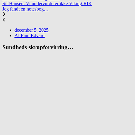
Sif Hansen: Vi undervurderer ikke Viking-RIK
Jeg fandt en notesbog…
december 5, 2025
Af
Finn Edvard
Sundheds-skrupforvirring…