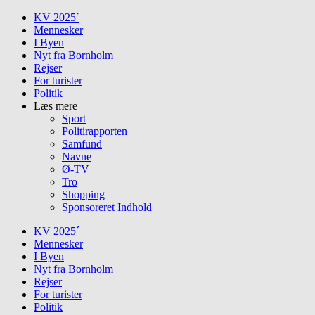
Skip
KV 2025´
to
Mennesker
content
I Byen
Nyt fra Bornholm
Rejser
For turister
Politik
Læs mere
Sport
Politirapporten
Samfund
Navne
Ø-TV
Tro
Shopping
Sponsoreret Indhold
KV 2025´
Mennesker
I Byen
Nyt fra Bornholm
Rejser
For turister
Politik