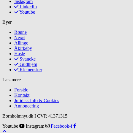
Instagram
LinkedIn
Youtube
Byer
Rønne
Nexø
Allinge
Åkirkeby
Hasle
Svaneke
Gudhjem
Klemensker
Læs mere
Forside
Kontakt
Juridisk Info & Cookies​
Annoncering
Bornholmnyt.dk I CVR 41371315
Youtube
Instagram
Facebook-f