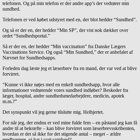
telefonen. Og på min telefon er der andre app’s der vedrører min
sundhed.
Telefonen er ved købet udstyret med en, der blot hedder “Sundhed”.
Og så er der en, der hedder “Min SP”, der vist nok dækker over
ordet “Sundhedsportal.”
Så er der en, der hedder “Min vaccination” fra Danske Lægers
Vaccinations Service. Og også “Min Sundhed,” der er anbefalet af
Nævnet for Sundhedsapps.
Forleden dag læste jeg et læserbrev fra en mand, der var ved at blive
forvirret.
“Kunne vi ikke nøjes med en enkelt sundhedsapp, hvor alle
informationer vedrørende vores sundhed indløber? Beskeder fra
læger, hospital, andre sundhedsmedarbejdere, medicin, apotek
m.m.?”
Det synspunkt vil jeg gerne tilslutte mig. Helhjertet.
For når jeg, der endnu er ved mine fulde fem – en påstand jeg kan få
andre til at bekræfte – kan blive forvirret som læserbrevsskribenten,
hvordan er det så ikke for det stigende antal – meget – ældre
medborgere, vi har i vort samfund?