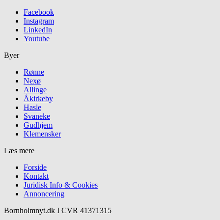
Facebook
Instagram
LinkedIn
Youtube
Byer
Rønne
Nexø
Allinge
Åkirkeby
Hasle
Svaneke
Gudhjem
Klemensker
Læs mere
Forside
Kontakt
Juridisk Info & Cookies​
Annoncering
Bornholmnyt.dk I CVR 41371315