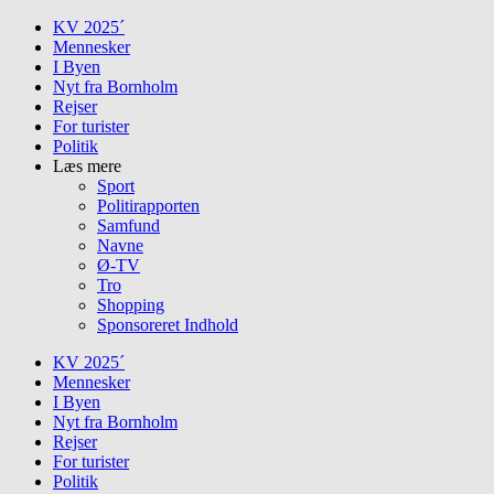
Skip
KV 2025´
to
Mennesker
content
I Byen
Nyt fra Bornholm
Rejser
For turister
Politik
Læs mere
Sport
Politirapporten
Samfund
Navne
Ø-TV
Tro
Shopping
Sponsoreret Indhold
KV 2025´
Mennesker
I Byen
Nyt fra Bornholm
Rejser
For turister
Politik