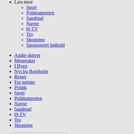
Læs mere
Sport
Politirapporten
Samfund
Navne
Ø-TV
Tro
Shopping
Sponsoreret Indhold
Andre skriver
Mennesker
I Byen
Nyt fra Bornholm
Rejser
For turister
Politik
Sport
Politirapporten
Navne
Samfund
Ø-TV
Tro
Shopping