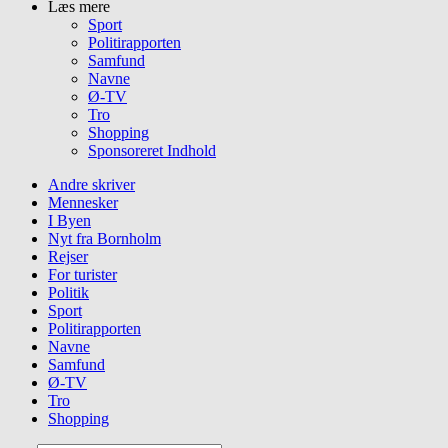
Læs mere
Sport
Politirapporten
Samfund
Navne
Ø-TV
Tro
Shopping
Sponsoreret Indhold
Andre skriver
Mennesker
I Byen
Nyt fra Bornholm
Rejser
For turister
Politik
Sport
Politirapporten
Navne
Samfund
Ø-TV
Tro
Shopping