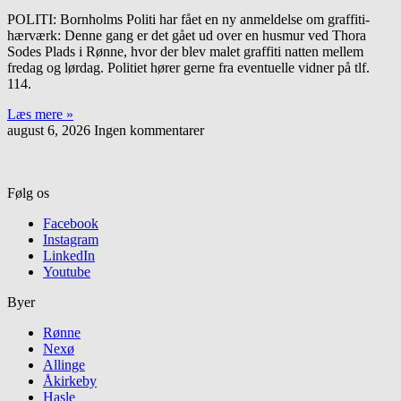
POLITI: Bornholms Politi har fået en ny anmeldelse om graffiti-
hærværk: Denne gang er det gået ud over en husmur ved Thora
Sodes Plads i Rønne, hvor der blev malet graffiti natten mellem
fredag og lørdag. Politiet hører gerne fra eventuelle vidner på tlf.
114.
Læs mere »
august 6, 2026
Ingen kommentarer
Følg os
Facebook
Instagram
LinkedIn
Youtube
Byer
Rønne
Nexø
Allinge
Åkirkeby
Hasle