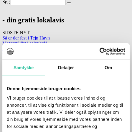
Søg
- din gratis lokalavis
SIDSTE NYT
Så er der fest i Tejn Havn
Motorcyklist i solouheld
Kastede sten gennem rude på bil
Go’morgen, Bornholm…
juli 23, 2020
Samtykke
Detaljer
Om
Af
Finn Edvard
Støj og hærværk
Denne hjemmeside bruger cookies
Vi bruger cookies til at tilpasse vores indhold og
En beboer på Pilehøj i Rønne holdt onsdag 22. juli omkring kl. 2315
annoncer, til at vise dig funktioner til sociale medier og til
fest i haven med musikanlægget på fuldt drøn. Det indbragte en
at analysere vores trafik. Vi deler også oplysninger om
bøde samt en advarsel om, at anlægget ville blive konfiskeret,
såfremt festen fortsatte. Beboeren valgte fornuftigvis at flytte festen
din brug af vores hjemmeside med vores partnere inden
indendøre.
for sociale medier, annonceringspartnere og