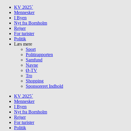
Skip
KV 2025´
to
Mennesker
content
I Byen
Nyt fra Bornholm
Rejser
For turister
Politik
Læs mere
Sport
Politirapporten
Samfund
Navne
Ø-TV
Tro
Shopping
Sponsoreret Indhold
KV 2025´
Mennesker
I Byen
Nyt fra Bornholm
Rejser
For turister
Politik