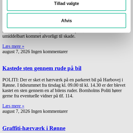
Motorcyklist i solouheld
Tillad valgte
POLITI: Torsdag aften skete et solouheld på Simblegårdsvej i
Klemensker, hvor en motorcyklist havde mistet herredømmet og var
Afvis
forulykket. Den pågældende motorcyklist, en 24-årig mand fra Fyn,
blev kørt til kontrol på Bornholms Hospital, men var ikke
umiddelbart kommet alvorligt til skade.
Læs mere »
august 7, 2026
Ingen kommentarer
Kastede sten gennem rude på bil
POLITI: Der er sket et hærværk på en parkeret bil på Harbovej i
Rønne. I tidsrummet fra tirsdag kl. 09.00 til kl. 14.30 er der blevet
kastet en sten gennem en af bilens ruder. Bornholms Politi hører
gerne fra eventuelle vidner på tlf. 114.
Læs mere »
august 7, 2026
Ingen kommentarer
Graffiti-hærværk i Rønne