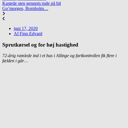
Kastede sten gennem rude på bil
Go’morgen, Bornholm…
juni 17, 2020
Af
Finn Edvard
Sprutkørsel og for høj hastighed
72-årig ramlede ind i et hus i Allinge og fartkontrollen fik flere i
fælden i går…