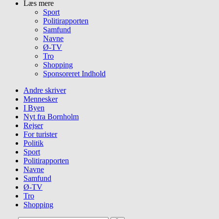
Læs mere
Sport
Politirapporten
Samfund
Navne
Ø-TV
Tro
Shopping
Sponsoreret Indhold
Andre skriver
Mennesker
I Byen
Nyt fra Bornholm
Rejser
For turister
Politik
Sport
Politirapporten
Navne
Samfund
Ø-TV
Tro
Shopping