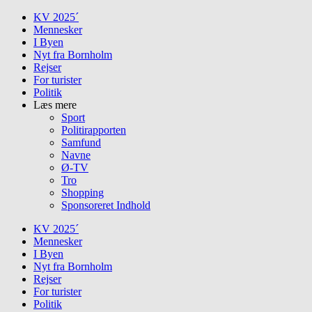
Skip
KV 2025´
to
Mennesker
content
I Byen
Nyt fra Bornholm
Rejser
For turister
Politik
Læs mere
Sport
Politirapporten
Samfund
Navne
Ø-TV
Tro
Shopping
Sponsoreret Indhold
KV 2025´
Mennesker
I Byen
Nyt fra Bornholm
Rejser
For turister
Politik