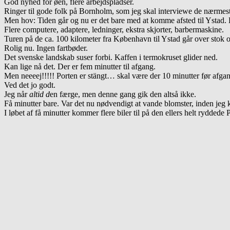
God nyhed for øen, flere arbejdspladser.
Ringer til gode folk på Bornholm, som jeg skal interviewe de nærme
Men hov: Tiden går og nu er det bare med at komme afsted til Ystad. 
Flere computere, adaptere, ledninger, ekstra skjorter, barbermaskine.
Turen på de ca. 100 kilometer fra København til Ystad går over stok 
Rolig nu. Ingen fartbøder.
Det svenske landskab suser forbi. Kaffen i termokruset glider ned.
Kan lige nå det. Der er fem minutter til afgang.
Men neeeej!!!!! Porten er stängt… skal være der 10 minutter før afga
Ved det jo godt.
Jeg når
altid d
en færge, men denne gang gik den altså ikke.
Få minutter bare. Var det nu nødvendigt at vande blomster, inden jeg k
I løbet af få minutter kommer flere biler til på den ellers helt rydded