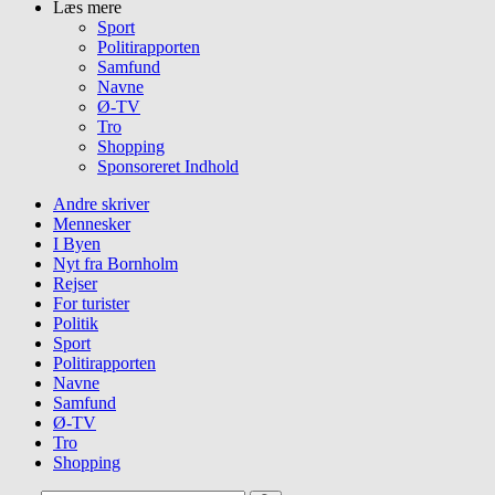
Læs mere
Sport
Politirapporten
Samfund
Navne
Ø-TV
Tro
Shopping
Sponsoreret Indhold
Andre skriver
Mennesker
I Byen
Nyt fra Bornholm
Rejser
For turister
Politik
Sport
Politirapporten
Navne
Samfund
Ø-TV
Tro
Shopping