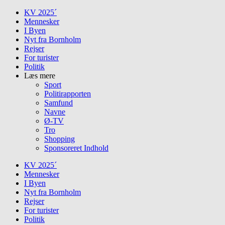
Skip
KV 2025´
to
Mennesker
content
I Byen
Nyt fra Bornholm
Rejser
For turister
Politik
Læs mere
Sport
Politirapporten
Samfund
Navne
Ø-TV
Tro
Shopping
Sponsoreret Indhold
KV 2025´
Mennesker
I Byen
Nyt fra Bornholm
Rejser
For turister
Politik