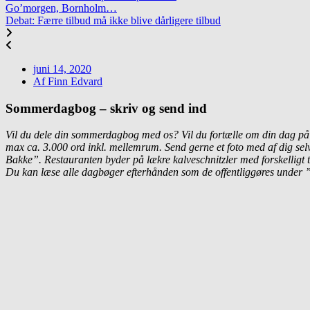
Go’morgen, Bornholm…
Debat: Færre tilbud må ikke blive dårligere tilbud
juni 14, 2020
Af
Finn Edvard
Sommerdagbog – skriv og send ind
Vil du dele din sommerdagbog med os? Vil du fortælle om din dag på 
max ca. 3.000 ord inkl. mellemrum. Send gerne et foto med af dig selv
Bakke”. Restauranten byder på lækre kalveschnitzler med forskelligt ti
Du kan læse alle dagbøger efterhånden som de offentliggøres under ”