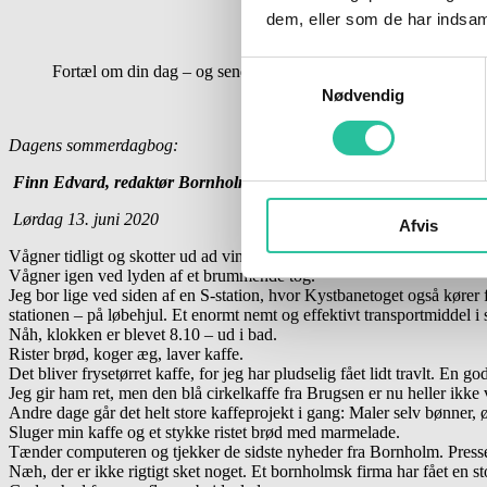
dem, eller som de har indsaml
Samtykkevalg
Fortæl om din dag – og send ind til red@bornholmnyt.dk. Du k
Nødvendig
Dagens sommerdagbog:
Finn Edvard, redaktør Bornholmnyt.dk:
Lørdag 13. juni 2020
Afvis
Vågner tidligt og skotter ud ad vinduet. Overskyet. Kaster et blik på u
Vågner igen ved lyden af et brummende tog.
Jeg bor lige ved siden af en S-station, hvor Kystbanetoget også kører f
stationen – på løbehjul. Et enormt nemt og effektivt transportmiddel i
Nåh, klokken er blevet 8.10 – ud i bad.
Rister brød, koger æg, laver kaffe.
Det bliver frysetørret kaffe, for jeg har pludselig fået lidt travlt. En
Jeg gir ham ret, men den blå cirkelkaffe fra Brugsen er nu heller ikke 
Andre dage går det helt store kaffeprojekt i gang: Maler selv bønner, ø
Sluger min kaffe og et stykke ristet brød med marmelade.
Tænder computeren og tjekker de sidste nyheder fra Bornholm. Pressem
Næh, der er ikke rigtigt sket noget. Et bornholmsk firma har fået en s