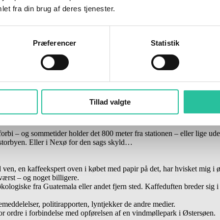
et fra din brug af deres tjenester.
an vinde et gavekort til Restaurant “Gudhjem Bakke”.
Præferencer
Statistik
Tillad valgte
ret henne på væggen: 6.50. Nej, det er sgu for tidligt, godnat!
orbi – og sommetider holder det 800 meter fra stationen – eller lige uden
 storbyen. Eller i Nexø for den sags skyld…
 god ven, en kaffeekspert oven i købet med papir på det, har hvisket mig i 
værst – og noget billigere.
kologiske fra Guatemala eller andet fjern sted. Kaffeduften breder sig i 
eddelelser, politirapporten, lyntjekker de andre medier.
tor ordre i forbindelse med opførelsen af en vindmøllepark i Østersøen.