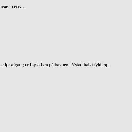
g meget mere…
ime før afgang er P-pladsen på havnen i Ystad halvt fyldt op.