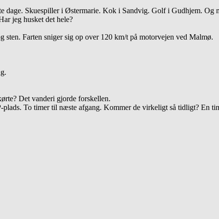
ste dage. Skuespiller i Østermarie. Kok i Sandvig. Golf i Gudhjem. O
Har jeg husket det hele?
og sten. Farten sniger sig op over 120 km/t på motorvejen ved Malmø.
ng.
ørte? Det vanderi gjorde forskellen.
e P-plads. To timer til næste afgang. Kommer de virkeligt så tidligt? En t