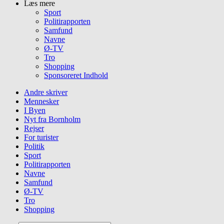
Læs mere
Sport
Politirapporten
Samfund
Navne
Ø-TV
Tro
Shopping
Sponsoreret Indhold
Andre skriver
Mennesker
I Byen
Nyt fra Bornholm
Rejser
For turister
Politik
Sport
Politirapporten
Navne
Samfund
Ø-TV
Tro
Shopping