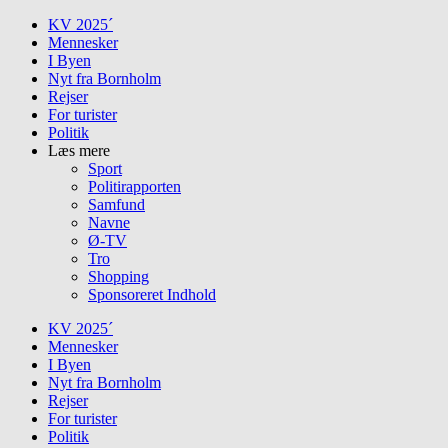
Skip
KV 2025´
to
Mennesker
content
I Byen
Nyt fra Bornholm
Rejser
For turister
Politik
Læs mere
Sport
Politirapporten
Samfund
Navne
Ø-TV
Tro
Shopping
Sponsoreret Indhold
KV 2025´
Mennesker
I Byen
Nyt fra Bornholm
Rejser
For turister
Politik