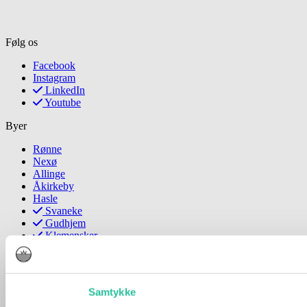
Følg os
Facebook
Instagram
LinkedIn
Youtube
Byer
Rønne
Nexø
Allinge
Åkirkeby
Hasle
Svaneke
Gudhjem
Klemensker
Læs mere
Forside
Samtykke
Kontakt
Juridisk Info & Cookies​