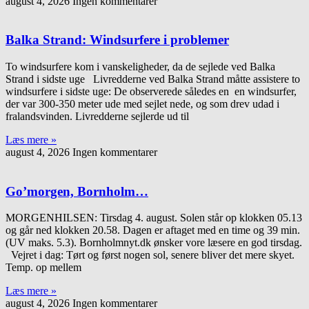
august 4, 2026
Ingen kommentarer
Balka Strand: Windsurfere i problemer
To windsurfere kom i vanskeligheder, da de sejlede ved Balka
Strand i sidste uge Livredderne ved Balka Strand måtte assistere to
windsurfere i sidste uge: De observerede således en en windsurfer,
der var 300-350 meter ude med sejlet nede, og som drev udad i
fralandsvinden. Livredderne sejlerde ud til
Læs mere »
august 4, 2026
Ingen kommentarer
Go’morgen, Bornholm…
MORGENHILSEN: Tirsdag 4. august. Solen står op klokken 05.13
og går ned klokken 20.58. Dagen er aftaget med en time og 39 min.
(UV maks. 5.3). Bornholmnyt.dk ønsker vore læsere en god tirsdag.
Vejret i dag: Tørt og først nogen sol, senere bliver det mere skyet.
Temp. op mellem
Læs mere »
august 4, 2026
Ingen kommentarer