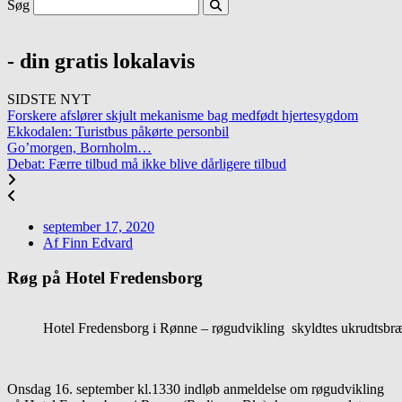
Søg
- din gratis lokalavis
SIDSTE NYT
Forskere afslører skjult mekanisme bag medfødt hjertesygdom
Ekkodalen: Turistbus påkørte personbil
Go’morgen, Bornholm…
Debat: Færre tilbud må ikke blive dårligere tilbud
september 17, 2020
Af
Finn Edvard
Røg på Hotel Fredensborg
Hotel Fredensborg i Rønne – røgudvikling skyldtes ukrudtsbr
Onsdag 16. september kl.1330 indløb anmeldelse om røgudvikling