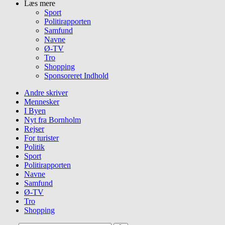
Læs mere
Sport
Politirapporten
Samfund
Navne
Ø-TV
Tro
Shopping
Sponsoreret Indhold
Andre skriver
Mennesker
I Byen
Nyt fra Bornholm
Rejser
For turister
Politik
Sport
Politirapporten
Navne
Samfund
Ø-TV
Tro
Shopping