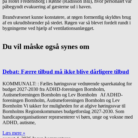
på Hotel Fredensborg i Rønne (Radisson Blu), hvor personalet var
påbegyndt evakuering af gæsterne ud i haven.
Brandvæsenet kunne konstatere, at røgen formentlig skyldtes brug
af en ukrudtsbrænder på stedet. Røgen var så blevet fordelt rundt i
bygningerne ved hjælp af ventilationsanlægget.
Du vil måske også synes om
Debat: Færre tilbud må ikke blive dårligere tilbud
KOMMUNALT: : Fælles høringssvar vedrørende sparekatalog for
budget 2027-2030 fra ADHD-foreningen Bornholm,
Autismeforeningen Bornholm og Lev Bornholm Af ADHD-
foreningen Bornholm, Autismeforeningen Bornholm og Lev
Bornholm Vi takker for muligheden for at afgive høringssvar til
Bornholms Regionskommunes budgetforslag 2027-2030. Som
handicaporganisationer repræsenterer vi børn, unge og voksne med
ADHD, autisme,
Læs mere »