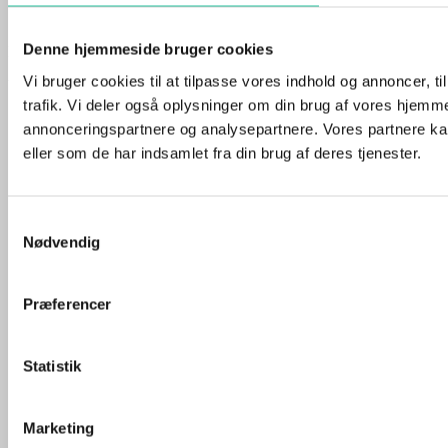
Annoncering
Denne hjemmeside bruger cookies
Bornholmnyt.dk I CVR 41371315
Vi bruger cookies til at tilpasse vores indhold og annoncer, til
Youtube
Instagram
Facebook-f
trafik. Vi deler også oplysninger om din brug af vores hjemm
annonceringspartnere og analysepartnere. Vores partnere ka
eller som de har indsamlet fra din brug af deres tjenester.
Samtykkevalg
Nødvendig
Præferencer
Statistik
Marketing