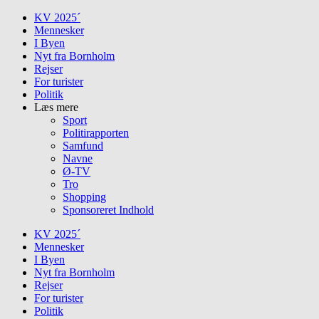
Skip
KV 2025´
to
Mennesker
content
I Byen
Nyt fra Bornholm
Rejser
For turister
Politik
Læs mere
Sport
Politirapporten
Samfund
Navne
Ø-TV
Tro
Shopping
Sponsoreret Indhold
KV 2025´
Mennesker
I Byen
Nyt fra Bornholm
Rejser
For turister
Politik