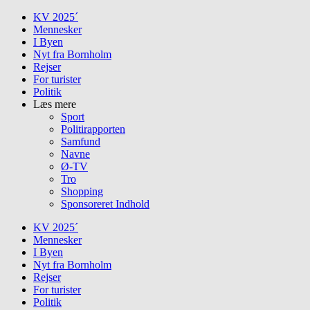
Skip
KV 2025´
to
Mennesker
content
I Byen
Nyt fra Bornholm
Rejser
For turister
Politik
Læs mere
Sport
Politirapporten
Samfund
Navne
Ø-TV
Tro
Shopping
Sponsoreret Indhold
KV 2025´
Mennesker
I Byen
Nyt fra Bornholm
Rejser
For turister
Politik