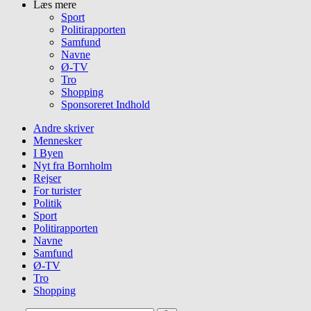
Læs mere
Sport
Politirapporten
Samfund
Navne
Ø-TV
Tro
Shopping
Sponsoreret Indhold
Andre skriver
Mennesker
I Byen
Nyt fra Bornholm
Rejser
For turister
Politik
Sport
Politirapporten
Navne
Samfund
Ø-TV
Tro
Shopping