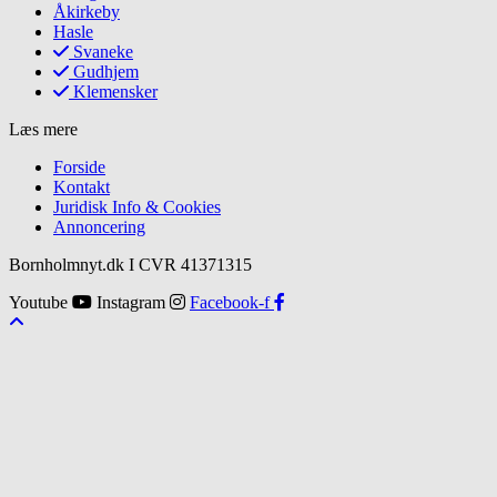
Åkirkeby
Hasle
Svaneke
Gudhjem
Klemensker
Læs mere
Forside
Kontakt
Juridisk Info & Cookies​
Annoncering
Bornholmnyt.dk I CVR 41371315
Youtube
Instagram
Facebook-f