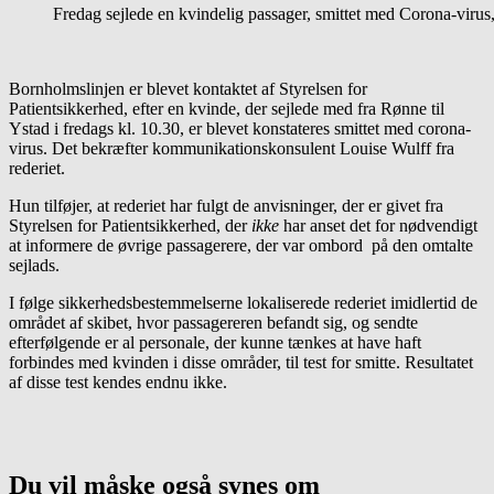
Fredag sejlede en kvindelig passager, smittet med Corona-virus
Bornholmslinjen er blevet kontaktet af Styrelsen for
Patientsikkerhed, efter en kvinde, der sejlede med fra Rønne til
Ystad i fredags kl. 10.30, er blevet konstateres smittet med corona-
virus. Det bekræfter kommunikationskonsulent Louise Wulff fra
rederiet.
Hun tilføjer, at rederiet har fulgt de anvisninger, der er givet fra
Styrelsen for Patientsikkerhed, der
ikke
har anset det for nødvendigt
at informere de øvrige passagerere, der var ombord på den omtalte
sejlads.
I følge sikkerhedsbestemmelserne lokaliserede rederiet imidlertid de
området af skibet, hvor passagereren befandt sig, og sendte
efterfølgende er al personale, der kunne tænkes at have haft
forbindes med kvinden i disse områder, til test for smitte. Resultatet
af disse test kendes endnu ikke.
Du vil måske også synes om