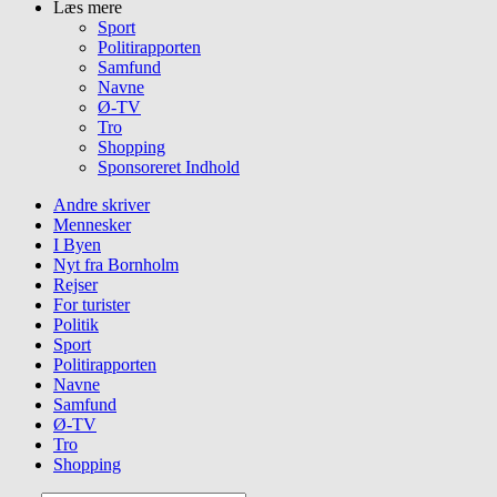
Læs mere
Sport
Politirapporten
Samfund
Navne
Ø-TV
Tro
Shopping
Sponsoreret Indhold
Andre skriver
Mennesker
I Byen
Nyt fra Bornholm
Rejser
For turister
Politik
Sport
Politirapporten
Navne
Samfund
Ø-TV
Tro
Shopping