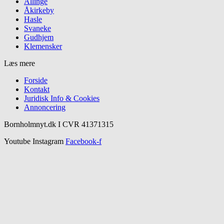
Allinge
Åkirkeby
Hasle
Svaneke
Gudhjem
Klemensker
Læs mere
Forside
Kontakt
Juridisk Info & Cookies​
Annoncering
Bornholmnyt.dk I CVR 41371315
Youtube
Instagram
Facebook-f