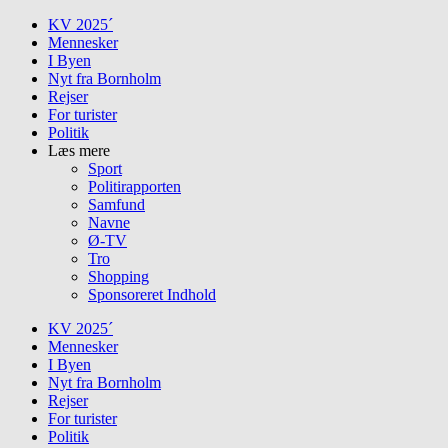
Skip
KV 2025´
to
Mennesker
content
I Byen
Nyt fra Bornholm
Rejser
For turister
Politik
Læs mere
Sport
Politirapporten
Samfund
Navne
Ø-TV
Tro
Shopping
Sponsoreret Indhold
KV 2025´
Mennesker
I Byen
Nyt fra Bornholm
Rejser
For turister
Politik