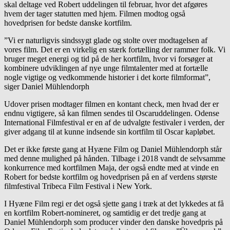
skal deltage ved Robert uddelingen til februar, hvor det afgøres
hvem der tager statutten med hjem. Filmen modtog også
hovedprisen for bedste danske kortfilm.
”Vi er naturligvis sindssygt glade og stolte over modtagelsen af
vores film. Det er en virkelig en stærk fortælling der rammer folk. Vi
bruger meget energi og tid på de her kortfilm, hvor vi forsøger at
kombinere udviklingen af nye unge filmtalenter med at fortælle
nogle vigtige og vedkommende historier i det korte filmformat”,
siger Daniel Mühlendorph
Udover prisen modtager filmen en kontant check, men hvad der er
endnu vigtigere, så kan filmen sendes til Oscaruddelingen. Odense
International Filmfestival er en af de udvalgte festivaler i verden, der
giver adgang til at kunne indsende sin kortfilm til Oscar kapløbet.
Det er ikke første gang at Hyæne Film og Daniel Mühlendorph står
med denne mulighed på hånden. Tilbage i 2018 vandt de selvsamme
konkurrence med kortfilmen Maja, der også endte med at vinde en
Robert for bedste kortfilm og hovedprisen på en af verdens største
filmfestival Tribeca Film Festival i New York.
I Hyæne Film regi er det også sjette gang i træk at det lykkedes at få
en kortfilm Robert-nomineret, og samtidig er det tredje gang at
Daniel Mühlendorph som producer vinder den danske hovedpris på