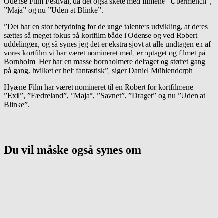
Odense Film Festival, da det også skete med filmene ”Übermench”,
”Maja” og nu ”Uden at Blinke”.
”Det har en stor betydning for de unge talenters udvikling, at deres
sættes så meget fokus på kortfilm både i Odense og ved Robert
uddelingen, og så synes jeg det er ekstra sjovt at alle undtagen en af
vores kortfilm vi har været nomineret med, er optaget og filmet på
Bornholm. Her har en masse bornholmere deltaget og støttet gang
på gang, hvilket er helt fantastisk”, siger Daniel Mühlendorph
Hyæne Film har været nomineret til en Robert for kortfilmene
”Exil”, ”Fædreland”, ”Maja”, ”Savnet”, ”Draget” og nu ”Uden at
Blinke”.
Du vil måske også synes om