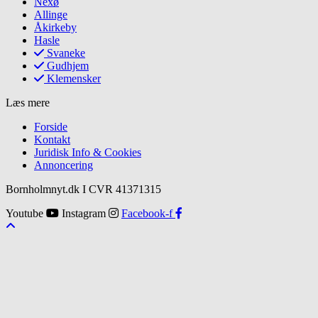
Nexø
Allinge
Åkirkeby
Hasle
Svaneke
Gudhjem
Klemensker
Læs mere
Forside
Kontakt
Juridisk Info & Cookies​
Annoncering
Bornholmnyt.dk I CVR 41371315
Youtube
Instagram
Facebook-f