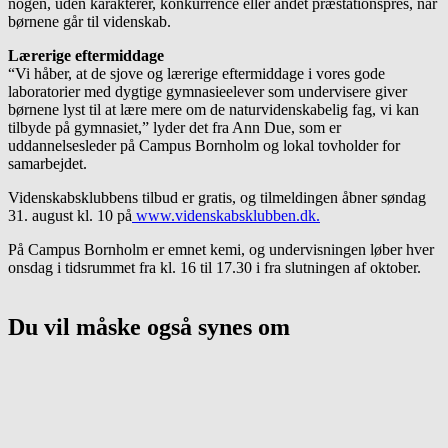
nogen, uden karakterer, konkurrence eller andet præstationspres, når
børnene går til videnskab.
Lærerige eftermiddage
“Vi håber, at de sjove og lærerige eftermiddage i vores gode
laboratorier med dygtige gymnasieelever som undervisere giver
børnene lyst til at lære mere om de naturvidenskabelig fag, vi kan
tilbyde på gymnasiet,” lyder det fra Ann Due, som er
uddannelsesleder på Campus Bornholm og lokal tovholder for
samarbejdet.
Videnskabsklubbens tilbud er gratis, og tilmeldingen åbner søndag
31. august kl. 10 på
www.videnskabsklubben.dk.
På Campus Bornholm er emnet kemi, og undervisningen løber hver
onsdag i tidsrummet fra kl. 16 til 17.30 i fra slutningen af oktober.
Du vil måske også synes om