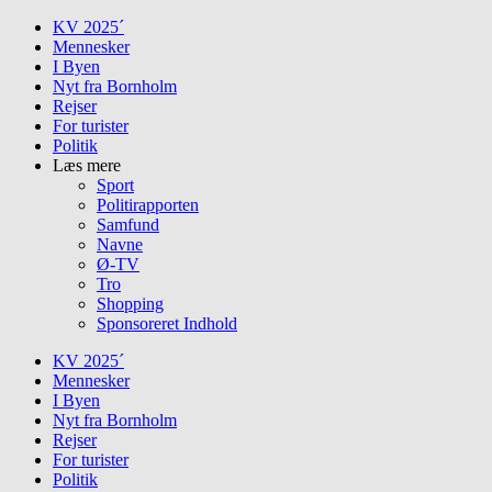
Skip
KV 2025´
to
Mennesker
content
I Byen
Nyt fra Bornholm
Rejser
For turister
Politik
Læs mere
Sport
Politirapporten
Samfund
Navne
Ø-TV
Tro
Shopping
Sponsoreret Indhold
KV 2025´
Mennesker
I Byen
Nyt fra Bornholm
Rejser
For turister
Politik