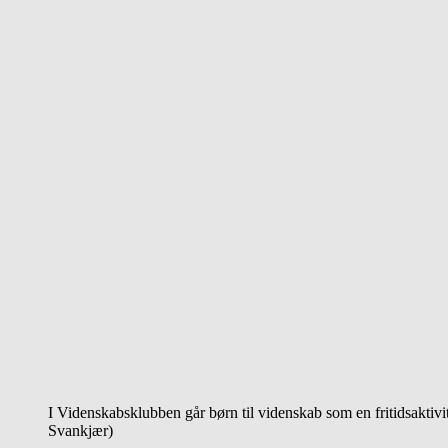
I Videnskabsklubben går børn til videnskab som en fritidsaktivite
Svankjær)