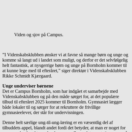
Viden og sjov på Campus.
”I Videnskabsklubben ønsker vi at favne så mange børn og unge og
komme så langt ud i landet som muligt, og derfor er det selvfølgelig
helt fantastisk, at nysgerrige børn og unge på Bornholm kommer til
at kunne lege med til efteråret,” siger direktør i Videnskabsklubben
Rikke Schmidt Kjærgaard.
Unge underviser børnene
Det er Campus Bornholm, som har indgået et samarbejde med
Videnskabsklubben og på den måde sørget for, at det populære
tilbud til efteråret 2025 kommer til Bornholm. Gymnasiet lægger
både lokaler til og sørger for at rekruttere de frivillige
gymnasieelever, der står for undervisningen.
Denne helt særlige ung-til-ung-læring er en væsentlig del af
tilbuddets appel, blandt andet fordi det betyder, at man er noget for