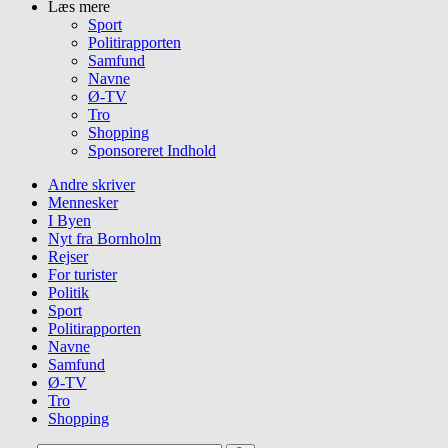
Læs mere
Sport
Politirapporten
Samfund
Navne
Ø-TV
Tro
Shopping
Sponsoreret Indhold
Andre skriver
Mennesker
I Byen
Nyt fra Bornholm
Rejser
For turister
Politik
Sport
Politirapporten
Navne
Samfund
Ø-TV
Tro
Shopping