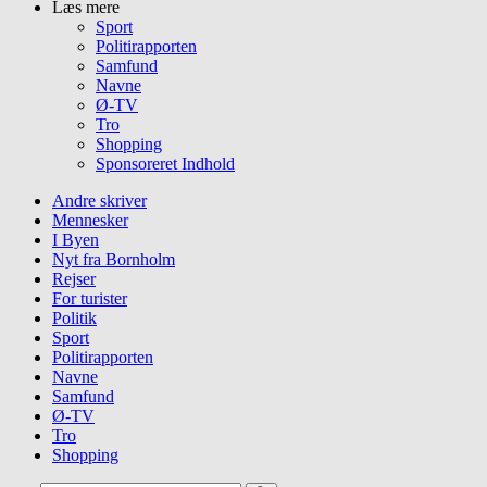
Læs mere
Sport
Politirapporten
Samfund
Navne
Ø-TV
Tro
Shopping
Sponsoreret Indhold
Andre skriver
Mennesker
I Byen
Nyt fra Bornholm
Rejser
For turister
Politik
Sport
Politirapporten
Navne
Samfund
Ø-TV
Tro
Shopping