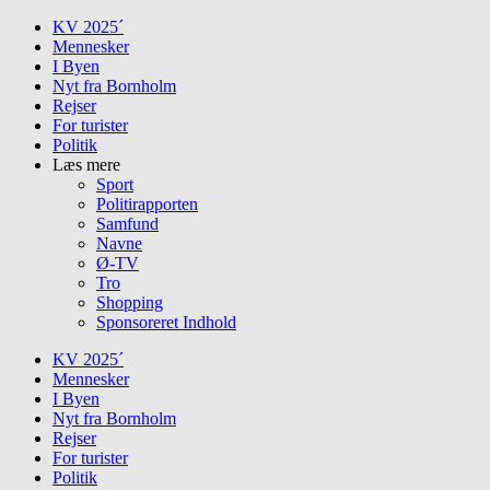
Skip
KV 2025´
to
Mennesker
content
I Byen
Nyt fra Bornholm
Rejser
For turister
Politik
Læs mere
Sport
Politirapporten
Samfund
Navne
Ø-TV
Tro
Shopping
Sponsoreret Indhold
KV 2025´
Mennesker
I Byen
Nyt fra Bornholm
Rejser
For turister
Politik