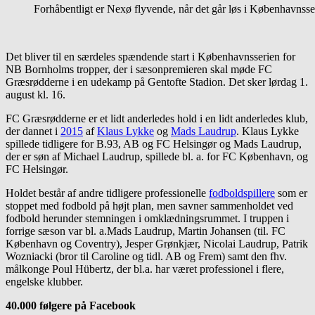
Forhåbentligt er Nexø flyvende, når det går løs i Københavnss
Det bliver til en særdeles spændende start i Københavnsserien for
NB Bornholms tropper, der i sæsonpremieren skal møde FC
Græsrødderne i en udekamp på Gentofte Stadion. Det sker lørdag 1.
august kl. 16.
FC Græsrødderne er et lidt anderledes hold i en lidt anderledes klub,
der dannet i
2015
af
Klaus Lykke
og
Mads Laudrup
. Klaus Lykke
spillede tidligere for B.93, AB og FC Helsingør og Mads Laudrup,
der er søn af Michael Laudrup, spillede bl. a. for FC København, og
FC Helsingør.
Holdet består af andre tidligere professionelle
fodboldspillere
som er
stoppet med fodbold på højt plan, men savner sammenholdet ved
fodbold herunder stemningen i omklædningsrummet. I truppen i
forrige sæson var bl. a.Mads Laudrup, Martin Johansen (til. FC
København og Coventry), Jesper Grønkjær, Nicolai Laudrup, Patrik
Wozniacki (bror til Caroline og tidl. AB og Frem) samt den fhv.
målkonge Poul Hübertz, der bl.a. har været professionel i flere,
engelske klubber.
40.000 følgere på Facebook