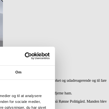
Om
m, blev manden skønnet alkoholpåvirket og udadreagerende og til fare
ge gæster måtte bede politiet om at fjerne ham.
 medier og til at analysere
nholdt og taget med til detentionen på Rønne Politigård. Manden blev
nden for sociale medier,
e oplysninger, du har givet