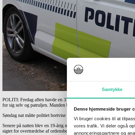
Samtykke
POLITI: Fredag aften havde en 37-årig mand fra Rønne fået så meget a
for sig selv og patruljen. Manden blev derefter hentet af en ambulance
Denne hjemmeside bruger c
Søndag nat måtte politiet bortvise en 17-åriug mand fra Sjælland fra 
Vi bruger cookies til at tilpas
Senere på natten blev en 19-årig mand fra Rønne efter gentagne bort
vores trafik. Vi deler også 
sigtet for overtrædelse af ordensbekendtgørelsen.
annonceringspartnere og anal