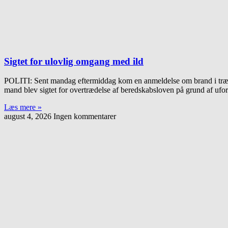
Sigtet for ulovlig omgang med ild
POLITI: Sent mandag eftermiddag kom en anmeldelse om brand i træb
mand blev sigtet for overtrædelse af beredskabsloven på grund af ufo
Læs mere »
august 4, 2026
Ingen kommentarer