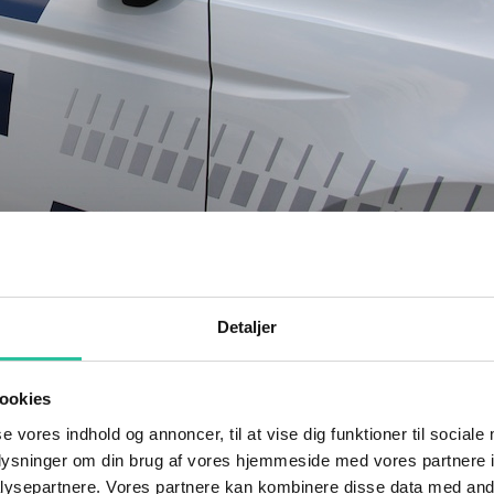
Detaljer
t drikke, at han faldt omkuld på Store Torv i Rønne. Da politiet anko
 og kørt til Bornholms Hospital til undersøgelse.
ookies
Brofesten i Snogebæk Havn. Manden opførte sig så aggressivt, at de øvri
se vores indhold og annoncer, til at vise dig funktioner til sociale
visninger og fysisk aggressiv opførsel på Sørens Værtshus i Snogebæk a
oplysninger om din brug af vores hjemmeside med vores partnere i
ysepartnere. Vores partnere kan kombinere disse data med andr