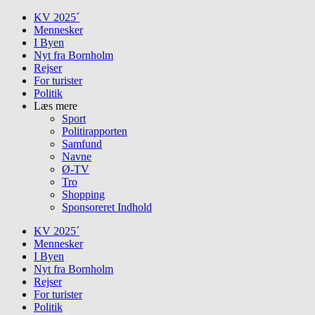
Skip
KV 2025´
to
Mennesker
content
I Byen
Nyt fra Bornholm
Rejser
For turister
Politik
Læs mere
Sport
Politirapporten
Samfund
Navne
Ø-TV
Tro
Shopping
Sponsoreret Indhold
KV 2025´
Mennesker
I Byen
Nyt fra Bornholm
Rejser
For turister
Politik