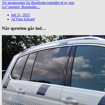
Tre producenter fra Bornholm indstillet til ny pris
Go’ morgen, Bornholm…
juli 21, 2025
Af
Finn Edvard
Når sprutten går ind…