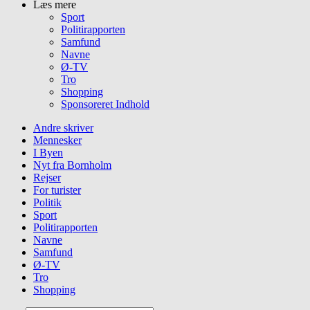
Læs mere
Sport
Politirapporten
Samfund
Navne
Ø-TV
Tro
Shopping
Sponsoreret Indhold
Andre skriver
Mennesker
I Byen
Nyt fra Bornholm
Rejser
For turister
Politik
Sport
Politirapporten
Navne
Samfund
Ø-TV
Tro
Shopping