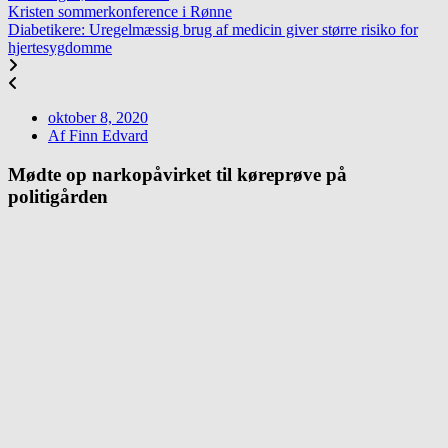
Kristen sommerkonference i Rønne
Diabetikere: Uregelmæssig brug af medicin giver større risiko for
hjertesygdomme
oktober 8, 2020
Af
Finn Edvard
Mødte op narkopåvirket til køreprøve på
politigården