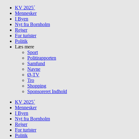
Skip
KV 2025´
to
Mennesker
content
I Byen
Nyt fra Bornholm
Rejser
For turister
Politik
Læs mere
Sport
Politirapporten
Samfund
Navne
Ø-TV
Tro
Shopping
Sponsoreret Indhold
KV 2025´
Mennesker
I Byen
Nyt fra Bornholm
Rejser
For turister
Politik