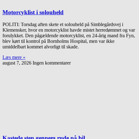
Motorcyklist i solouheld
POLITI: Torsdag aften skete et solouheld på Simblegårdsvej i
Klemensker, hvor en motorcyklist havde mistet herredømmet og var
forulykket. Den pågældende motorcyklist, en 24-årig mand fra Fyn,
blev kørt til kontrol på Bornholms Hospital, men var ikke
umiddelbart kommet alvorligt til skade.
Læs mere »
august 7, 2026
Ingen kommentarer
Kastede sten gennem rude på bil