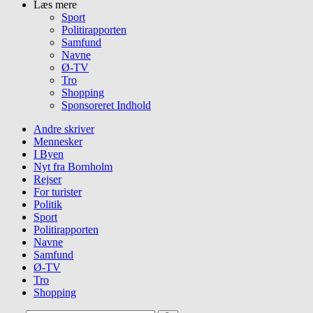
Læs mere
Sport
Politirapporten
Samfund
Navne
Ø-TV
Tro
Shopping
Sponsoreret Indhold
Andre skriver
Mennesker
I Byen
Nyt fra Bornholm
Rejser
For turister
Politik
Sport
Politirapporten
Navne
Samfund
Ø-TV
Tro
Shopping